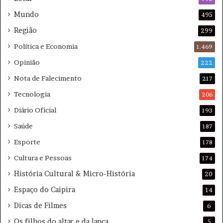
d
r
Mundo
495
e
a
Região
6
r
299
0
e
Política e Economia
1.469
a
v
n
o
Opinião
222
o
l
Nota de Falecimento
217
s
t
a
Tecnologia
206
Diário Oficial
193
Saúde
187
Esporte
178
Cultura e Pessoas
174
História Cultural & Micro-História
20
Espaço do Caipira
14
Dicas de Filmes
6
Os filhos do altar e da lança
5