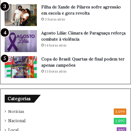
o
f
Filha de Xande de Pilares sofre agressão
l
r
em escola e gera revolta
o
e
2 horas atrás
g
a
i
g
a
r
Agosto Lilás: Câmara de Paraguaçu reforça
p
e
combate à violência
a
s
14 horas atrás
r
s
a
ã
Copa do Brasil: Quartas de final podem ter
p
o
apenas campeões
e
e
15 horas atrás
s
m
s
e
o
s
a
c
Categorias
s
o
a
l
Notícias
c
3.599
a
i
e
Nacional
1.097
m
g
Local
a
995
e