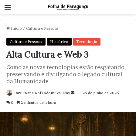
Menu
Início
/
Cultura e Pessoas
Cultura e Pessoas
Histórico
Tecnologia
Alta Cultura e Web 3
Como as novas tecnologias estão resgatando,
preservando e divulgando o legado cultural
da Humanidade
Davi "Nana Kofi Adom" Valukas
M
25 de junho de 2025
a
0
2 minutos de leitura
n
d
e
u