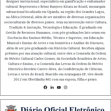
designer instrucional, especialista em gamificação e embaixador
ficou restrito a museus, bibliotecas e salas de concerto.
cultural. Representa o Reino Bunyoro Kitara no Brasil, monarquia
Obras raras, partituras originais, manuscritos filosóficos
subnacional localizada em Uganda, na região dos Grandes Lagos,
e coleções de arte clássica permanecem, muitas vezes,
na África Oriental, além de ser membro de diversas organizações
inacessíveis ao público geral.
socioculturais de diversos países. Atua na interseção entre Cultura,
Tradição & Inovação, Tecnologia e Educação. É graduado em
Gestão de Recursos Humanos, com pós-graduações lato sensu em
Ferramentas da Web 3 estão revertendo esse cenário.
Docência dos Ensinos Médio, Técnico e Superior, em Educação
Musical e Ensino de Artes e em Semiótica e Análise do Discurso,
Nesse sentido, projetos como arquivos digitais baseados
além de ser pós-graduando em História Cultural. Recebeu alguns
em blockchain permitem registrar e autenticar obras
prêmios por sua atuação cultural, entre eles a Comenda da Ordem
do Mérito Cultural Carlos Gomes, da Sociedade Brasileira de Artes,
antigas com máxima segurança, evitando perdas,
Cultura e Ensino, e a Comenda das Letras da Ordem do Mérito
falsificações e desaparecimento de acervos.
Histórico-literário Castro Alves, da Confederação de Ciências,
Letras e Artes do Brasil. Nascido em Araraquara-SP, vive desde
Além disso, por meio de iniciativas de crowdsourcing e
2012 em Uberlândia-MG com sua esposa, filha e genro.
inteligência coletiva, comunidades de pesquisadores e
Fa
Lin
Yo
Ins
instituições podem colaborar para digitalizar e
ce
ke
uT
tag
interpretar materiais históricos esquecidos, promovendo
bo
din
ub
ra
sua redescoberta.
ok
e
m
C