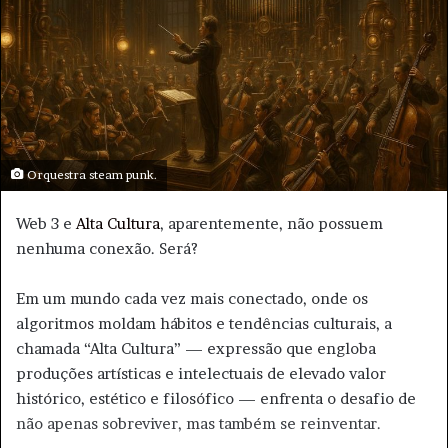
m
e
-
m
a
i
l
Orquestra steam punk.
Web 3 e
Alta Cultura
, aparentemente, não possuem
nenhuma conexão. Será?
Em um mundo cada vez mais conectado, onde os
algoritmos moldam hábitos e tendências culturais, a
chamada “Alta Cultura” — expressão que engloba
produções artísticas e intelectuais de elevado valor
histórico, estético e filosófico — enfrenta o desafio de
não apenas sobreviver, mas também se reinventar.