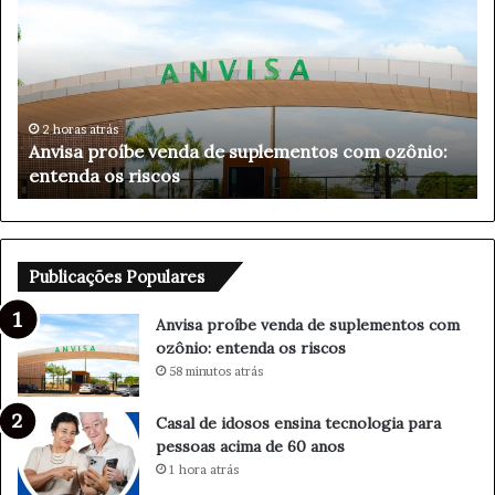
s
l
a
h
l
a
d
d
e
e
i
X
3 horas atrás
Casal de idosos ensina tecnologia para pessoas
d
a
acima de 60 anos
o
n
s
d
o
e
s
d
e
e
Publicações Populares
n
P
s
i
Anvisa proíbe venda de suplementos com
i
l
ozônio: entenda os riscos
n
a
58 minutos atrás
a
r
t
e
Casal de idosos ensina tecnologia para
e
s
pessoas acima de 60 anos
c
s
1 hora atrás
n
o