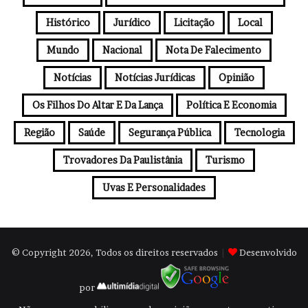
Histórico
Jurídico
Licitação
Local
Mundo
Nacional
Nota De Falecimento
Notícias
Notícias Jurídicas
Opinião
Os Filhos Do Altar E Da Lança
Política E Economia
Região
Saúde
Segurança Pública
Tecnologia
Trovadores Da Paulistânia
Turismo
Uvas E Personalidades
© Copyright 2026, Todos os direitos reservados
|
Desenvolvido
por