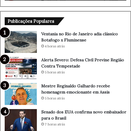
n
a
l
d
Publicações Populares
o
G
Ventania no Rio de Janeiro adia clássico
a
Botafogo x Fluminense
l
4 horas atrás
h
a
Alerta Severo: Defesa Civil Previne Região
r
Contra Tempestade
d
5 horas atrás
o
r
Mestre Reginaldo Galhardo recebe
e
homenagem emocionante em Assis
c
5 horas atrás
e
b
e
Senado dos EUA confirma novo embaixador
h
para o Brasil
o
7 horas atrás
m