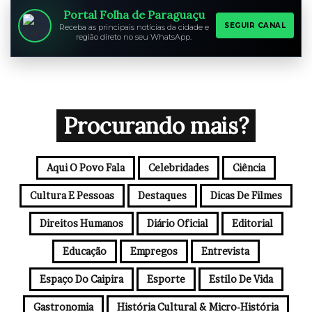
e
Portal Folha de Paraguaçu
u
SEGUIR CANAL
Receba as principais notícias da cidade e
região direto no seu WhatsApp.
e
n
d
e
r
e
Procurando mais?
ç
o
d
Aqui O Povo Fala
Celebridades
Ciência
e
e
Cultura E Pessoas
Destaques
Dicas De Filmes
m
a
Direitos Humanos
Diário Oficial
Editorial
i
l
Educação
Empregos
Entrevista
Espaço Do Caipira
Esporte
Estilo De Vida
Gastronomia
História Cultural & Micro-História