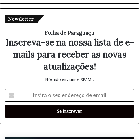
Newsletter
Folha de Paraguaçu
Inscreva-se na nossa lista de e-
mails para receber as novas
atualizações!
Nós não enviamos SPAM!.
I
n
s
i
r
a
o
s