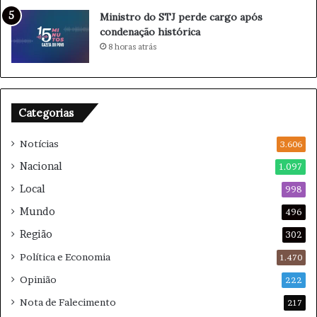
e
Ministro do STJ perde cargo após
n
condenação histórica
a
8 horas atrás
g
e
m
e
Categorias
m
o
Notícias
c
3.606
i
Nacional
1.097
o
Local
n
998
a
Mundo
496
n
Região
t
302
e
Política e Economia
1.470
e
m
Opinião
222
A
Nota de Falecimento
217
s