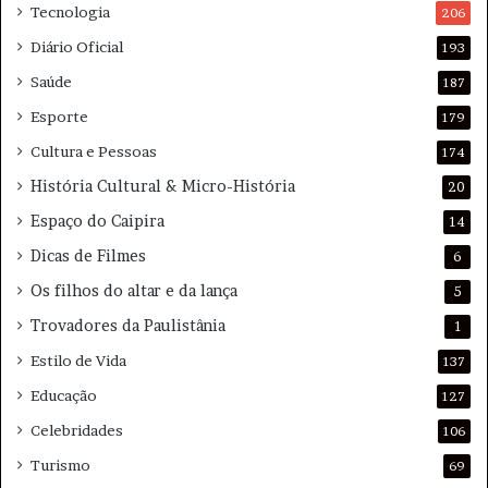
s
Tecnologia
206
i
Diário Oficial
193
s
Saúde
187
Esporte
179
Cultura e Pessoas
174
História Cultural & Micro-História
20
Espaço do Caipira
14
Dicas de Filmes
6
Os filhos do altar e da lança
5
Trovadores da Paulistânia
1
Estilo de Vida
137
Educação
127
Celebridades
106
Turismo
69