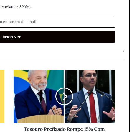
 enviamos SPAM!.
T
e
s
o
u
r
o
P
r
e
Tesouro Prefixado Rompe 15% Com