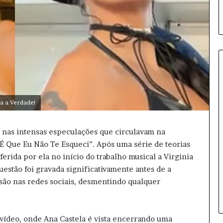
A
da a Verdade!
n
t
h
l nas intensas especulações que circulavam na
o
“É Que Eu Não Te Esqueci”. Após uma série de teorias
n
rida por ela no início do trabalho musical a Virginia
y
11 horas atrás
F
uestão foi gravada significativamente antes de a
Anthony Fauci sob foco: entend
a
ão nas redes sociais, desmentindo qualquer
os desdobramentos da disputa
u
c
i
o vídeo, onde Ana Castela é vista encerrando uma
s