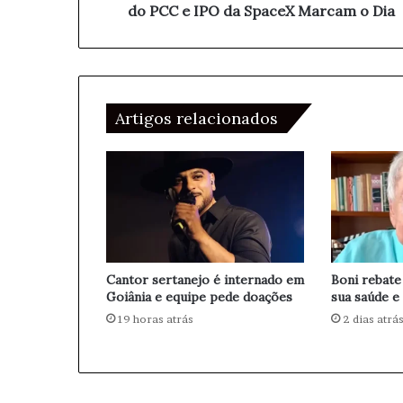
n
do PCC e IPO da SpaceX Marcam o Dia
e
t
e
r
m
e
a
E
i
U
l
Artigos relacionados
A
e
I
r
ã
,
I
n
f
Cantor sertanejo é internado em
Boni rebate
i
Goiânia e equipe pede doações
sua saúde e
l
19 horas atrás
2 dias atrá
t
r
a
ç