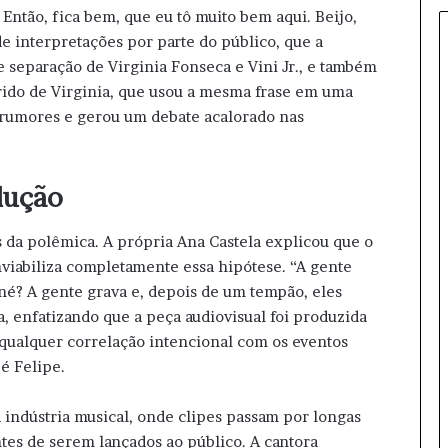
o
 Então, fica bem, que eu tô muito bem aqui. Beijo,
b
de interpretações por parte do público, que a
f
 separação de Virginia Fonseca e Vini Jr., e também
o
rido de Virginia, que usou a mesma frase em uma
c
 rumores e gerou um debate acalorado nas
o
:
e
n
dução
t
e
 da polêmica. A própria Ana Castela explicou que o
n
iabiliza completamente essa hipótese. “A gente
d
a
, né? A gente grava e, depois de um tempão, eles
o
a, enfatizando que a peça audiovisual foi produzida
s
 qualquer correlação intencional com os eventos
d
é Felipe.
e
s
d
 indústria musical, onde clipes passam por longas
o
tes de serem lançados ao público. A cantora