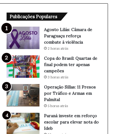
â
Q
m
u
Publicações Populares
a
a
r
r
a
t
Agosto Lilás: Câmara de
d
a
Paraguaçu reforça
e
s
combate à violência
P
d
2 horas atrás
a
e
Copa do Brasil: Quartas de
r
f
final podem ter apenas
a
i
campeões
g
n
3 horas atrás
u
a
a
l
Operação Sillas: 11 Presos
ç
p
por Tráfico e Armas em
u
o
Palmital
r
d
5 horas atrás
e
e
Paraná investe em reforço
f
m
escolar para elevar nota do
o
t
Ideb
r
e