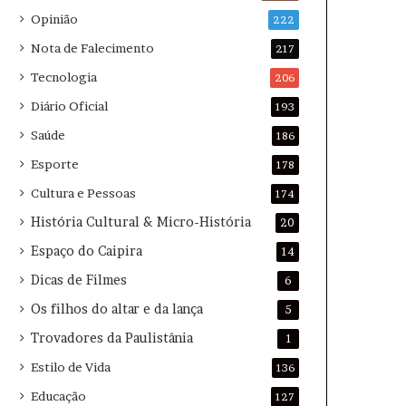
Opinião
222
Nota de Falecimento
217
Tecnologia
206
Diário Oficial
193
Saúde
186
Esporte
178
Cultura e Pessoas
174
História Cultural & Micro-História
20
Espaço do Caipira
14
Dicas de Filmes
6
Os filhos do altar e da lança
5
Trovadores da Paulistânia
1
Estilo de Vida
136
Educação
127