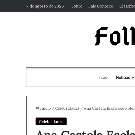
7 de agosto de 2026
Sobre
Fale Conosco
Classifi
Início
Notícias
Início
/
Celebridades
/
Ana Castela Esclarece Polê
Celebridades