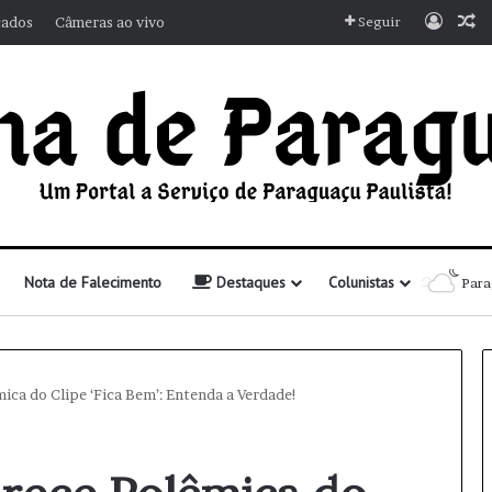
Entra
A
cados
Câmeras ao vivo
Seguir
Nota de Falecimento
Destaques
Colunistas
Para
mica do Clipe ‘Fica Bem’: Entenda a Verdade!