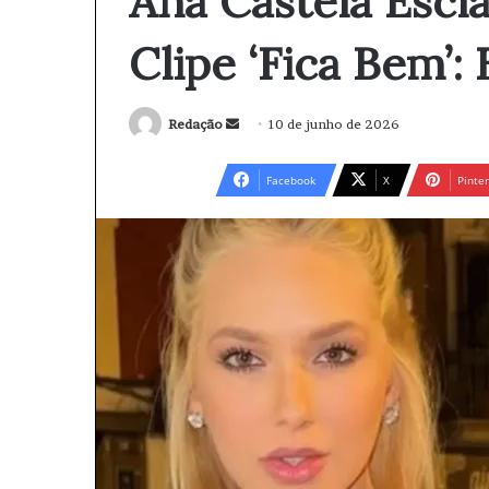
Ana Castela Escl
Clipe ‘Fica Bem’:
Redação
M
10 de junho de 2026
a
n
Facebook
X
Pinter
d
e
u
m
e
-
m
a
i
l