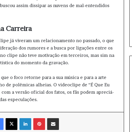
b
 buscou assim dissipar as nuvens de mal-entendidos
r
a
m
a Carreira
e
n
t
elipe já viveram um relacionamento no passado, o que
o
liferação dos rumores e a busca por ligações entre os
s
a no clipe não teve motivação em terceiros, mas sim na
d
rtística do momento da gravação.
a
d
i
que o foco retorne para a sua música e para a arte
s
lho de polêmicas alheias. O videoclipe de “É Que Eu
p
 com a versão oficial dos fatos, os fãs podem apreciá-
u
 das especulações.
t
a
Facebook
X
Linkedin
Pinterest
Compartilhar via e-mail