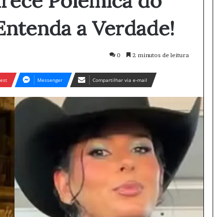
arece Polêmica do
 Entenda a Verdade!
0
2 minutos de leitura
est
Messenger
Compartilhar via e-mail