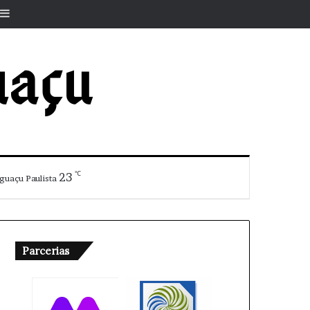
r
rtigo aleatório
Barra Lateral
℃
23
guaçu Paulista
Parcerias