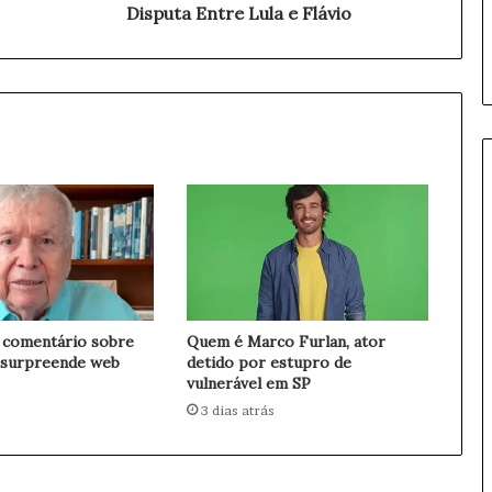
f
Disputa Entre Lula e Flávio
i
x
a
d
o
R
o
m
p
e
1
5
%
C
 comentário sobre
Quem é Marco Furlan, ator
o
 surpreende web
detido por estupro de
m
vulnerável em SP
s
D
3 dias atrás
i
s
p