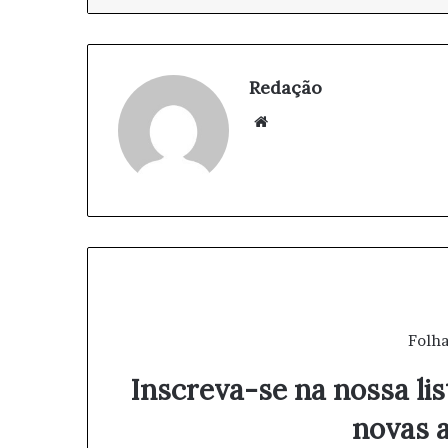
Redação
We
bsi
te
Folha
Inscreva-se na nossa lis
novas a