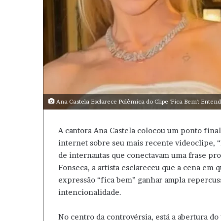
Ana Castela Esclarece Polêmica do Clipe 'Fica Bem': Enten
A cantora Ana Castela colocou um ponto fina
internet sobre seu mais recente videoclipe, 
de internautas que conectavam uma frase profe
Fonseca, a artista esclareceu que a cena em q
expressão “fica bem” ganhar ampla repercuss
intencionalidade.
No centro da controvérsia, está a abertura d