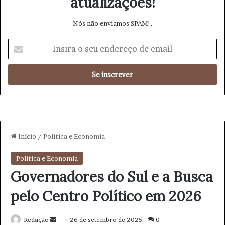
atualizações!
Nós não enviamos SPAM!.
I
n
s
i
r
a
o
s
e
u
e
n
d
e
r
e
ç
o