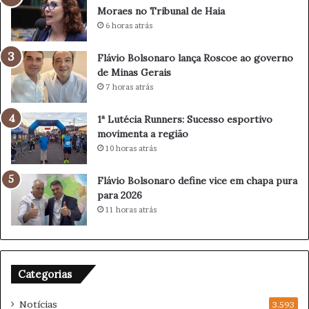
d
Moraes no Tribunal de Haia
e
6 horas atrás
C
l
Flávio Bolsonaro lança Roscoe ao governo
u
de Minas Gerais
b
7 horas atrás
e
s
d
1ª Lutécia Runners: Sucesso esportivo
e
movimenta a região
V
10 horas atrás
ô
l
Flávio Bolsonaro define vice em chapa pura
e
para 2026
i
11 horas atrás
F
e
m
i
Categorias
n
i
Notícias
n
3.593