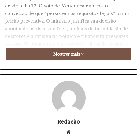
desde o dia 12. O voto de Mendonça expressa a
convicção de que “persistem os requisitos legais” para a
prisão preventiva. O ministro justifica sua decisão
apontando os riscos de fuga, indícios de intimidação de
delatores e a influência política e financeira presentes
no caso. O julgamento, que envolve a situação de ambos
os presos, se estenderá até o dia 3 de outubro.
Mostrar mais
Diante desta situação, Antunes compareceu ao Congresso
Nacional na quinta-feira (25) para prestar depoimento à
Comissão Parlamentar Mista de Inquérito (CPMI) que
investiga os prejuízos bilionários no INSS. Desde o início
da sessão, Antunes rejeitou o apelido de “Careca do
INSS”, afirmando ser vítima de uma narrativa construída
pela imprensa e adversários políticos. “Jamais fui este
personagem fictício, chamado Careca do INSS. (…)
Redação
Induziram pessoas de bem, veículos de comunicação
We
respeitados, profissionais de imprensa e toda a