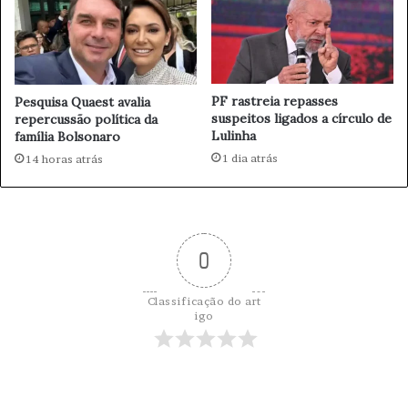
c
ç
o
õ
e
e
m
s
2
d
PF rastreia repasses
Pesquisa Quaest avalia
0
e
suspeitos ligados a círculo de
repercussão política da
2
P
Lulinha
família Bolsonaro
6
e
1 dia atrás
14 horas atrás
t
r
ó
l
e
0
o
e
G
Classificação do art
á
igo
s
d
a
R