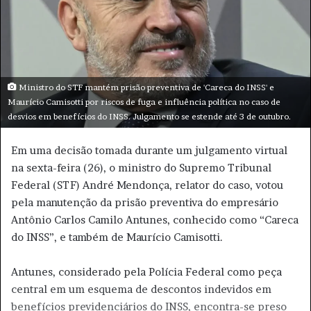
e
-
m
a
i
Ministro do STF mantém prisão preventiva de 'Careca do INSS' e
l
Maurício Camisotti por riscos de fuga e influência política no caso de
desvios em benefícios do INSS. Julgamento se estende até 3 de outubro.
Em uma decisão tomada durante um julgamento virtual
na sexta-feira (26), o ministro do Supremo Tribunal
Federal (STF) André Mendonça, relator do caso, votou
pela manutenção da prisão preventiva do empresário
Antônio Carlos Camilo Antunes, conhecido como “Careca
do INSS”, e também de Maurício Camisotti.
Antunes, considerado pela Polícia Federal como peça
central em um esquema de descontos indevidos em
benefícios previdenciários do INSS, encontra-se preso