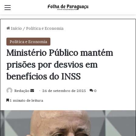
Menu
Início
/
Política e Economia
Política e Economia
Ministério Público mantém
prisões por desvios em
benefícios do INSS
Redação
M
26 de setembro de 2025
0
a
1 minuto de leitura
n
d
e
u
m