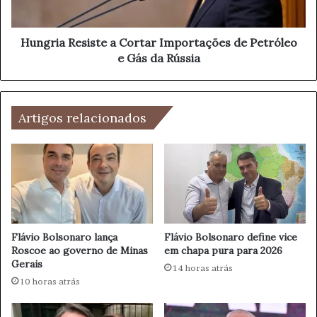
B
R
u
e
s
s
Hungria Resiste a Cortar Importações de Petróleo
c
i
e Gás da Rússia
a
s
p
t
e
e
l
a
Artigos relacionados
o
C
C
o
e
r
n
t
t
a
r
r
o
I
P
m
Flávio Bolsonaro lança
Flávio Bolsonaro define vice
o
p
Roscoe ao governo de Minas
em chapa pura para 2026
l
Gerais
o
14 horas atrás
í
r
10 horas atrás
t
t
i
a