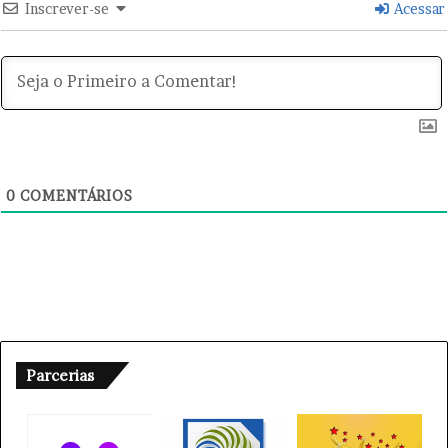
ú
Inscrever-se
Acessar
s
s
i
a
0
COMENTÁRIOS
Parcerias