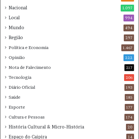
o
Nacional
1.097
n
Local
o
994
v
Mundo
494
a
Região
m
297
e
Política e Economia
1.467
n
t
Opinião
222
e
Nota de Falecimento
217
Tecnologia
206
Diário Oficial
193
Saúde
185
Esporte
177
Cultura e Pessoas
174
História Cultural & Micro-História
20
Espaço do Caipira
14