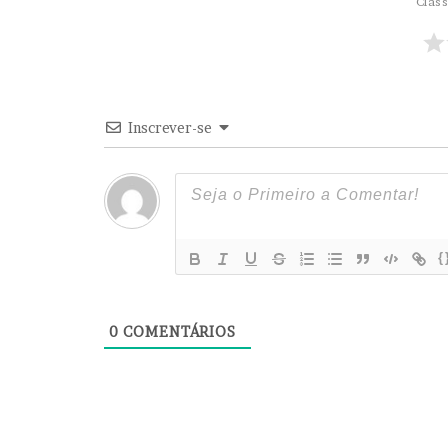
Class
u
t
u
r
o
S
Inscrever-se
e
g
u
r
o
e
{
D
e
s
0
COMENTÁRIOS
e
n
v
o
l
v