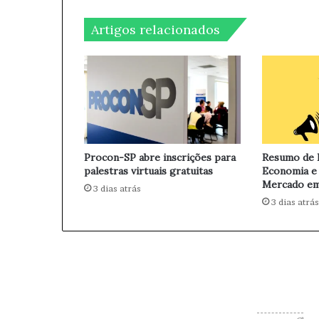
o
i
d
l
Artigos relacionados
a
O
b
r
a
:
E
s
t
Procon-SP abre inscrições para
Resumo de N
r
palestras virtuais gratuitas
Economia e
a
Mercado em
3 dias atrás
d
3 dias atrás
a
s
p
a
r
a
o
F