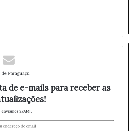
ã
o
d
e
u
n
i
f
o
r
m
e
 de Paraguaçu
s
d
ta de e-mails para receber as
e
i
tualizações!
n
v
 enviamos SPAM!.
e
r
n
o