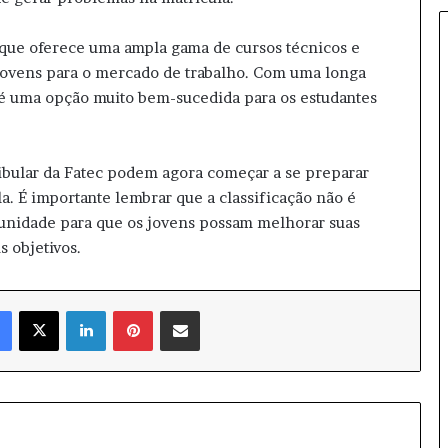
a
r
 que oferece uma ampla gama de cursos técnicos e
u
 jovens para o mercado de trabalho. Com uma longa
m
 é uma opção muito bem-sucedida para os estudantes
ã
i
n
i
tibular da Fatec podem agora começar a se preparar
c
a. É importante lembrar que a classificação não é
i
nidade para que os jovens possam melhorar suas
a
d
s objetivos.
i
s
t
Facebook
X
Linkedin
Pinterest
Compartilhar via e-mail
r
i
b
u
i
ç