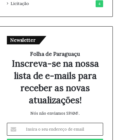
Licitação
4
Newsletter
Folha de Paraguaçu
Inscreva-se na nossa
lista de e-mails para
receber as novas
atualizações!
Nós não enviamos SPAM!.
I
n
s