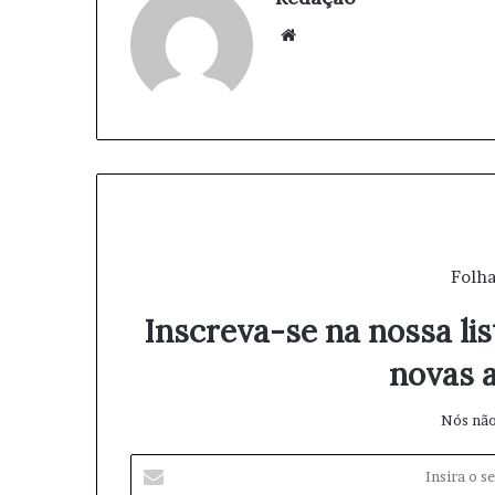
We
bsi
te
Folha
Inscreva-se na nossa lis
novas a
Nós não
I
n