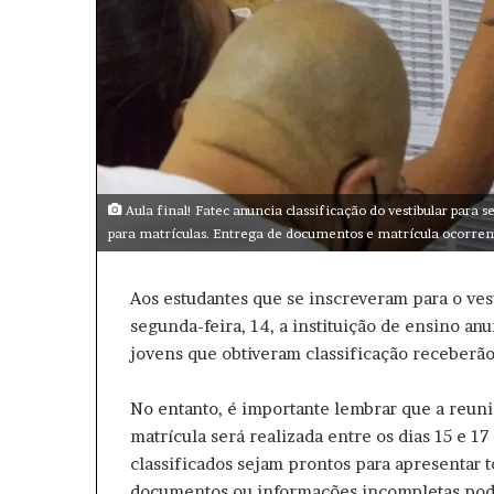
Aula final! Fatec anuncia classificação do vestibular para
para matrículas. Entrega de documentos e matrícula ocorrem 
Aos estudantes que se inscreveram para o ves
segunda-feira, 14, a instituição de ensino anu
jovens que obtiveram classificação receberão
No entanto, é importante lembrar que a reun
matrícula será realizada entre os dias 15 e 1
classificados sejam prontos para apresentar t
documentos ou informações incompletas pode