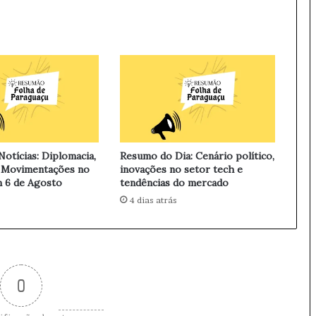
e
r
a
l
d
o
S
e
g
u
n
otícias: Diplomacia,
Resumo do Dia: Cenário político,
d
 Movimentações no
inovações no setor tech e
o
 6 de Agosto
tendências do mercado
S
4 dias atrás
e
m
e
s
t
0
r
e
d