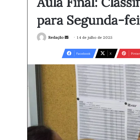
Aula Final: Class
para Segunda-feir
Redação
M
14 de julho de 2025
a
n
Facebook
X
Pinter
d
e
u
m
e
-
m
a
i
l