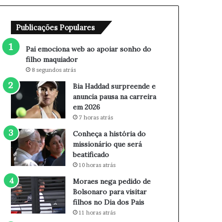
b
r
a
e
Publicações Populares
o
e
a
n
p
d
Pai emociona web ao apoiar sonho do
o
e
filho maquiador
i
e
8 segundos atrás
a
a
Bia Haddad surpreende e
r
n
anuncia pausa na carreira
s
u
em 2026
o
n
7 horas atrás
n
c
h
i
Conheça a história do
o
a
missionário que será
d
p
beatificado
o
a
10 horas atrás
f
u
Moraes nega pedido de
i
s
Bolsonaro para visitar
l
a
filhos no Dia dos Pais
h
n
11 horas atrás
o
a