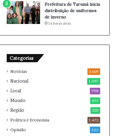
m
c
Prefeitura de Tarumã inicia
a
a
distribuição de uniformes
q
r
de inverno
u
r
14 horas atrás
i
e
a
i
d
r
o
a
r
e
Categorias
m
2
Notícias
3.609
0
2
Nacional
1.097
6
Local
998
Mundo
497
Região
303
Política e Economia
1.472
Opinião
222