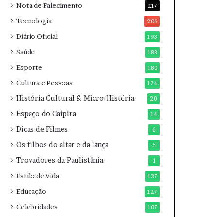
Nota de Falecimento
217
Tecnologia
206
Diário Oficial
193
Saúde
188
Esporte
180
Cultura e Pessoas
174
História Cultural & Micro-História
20
Espaço do Caipira
14
Dicas de Filmes
6
Os filhos do altar e da lança
5
Trovadores da Paulistânia
1
Estilo de Vida
137
Educação
127
Celebridades
107