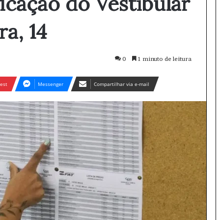
ificação do Vestibular
a, 14
0
1 minuto de leitura
est
Messenger
Compartilhar via e-mail