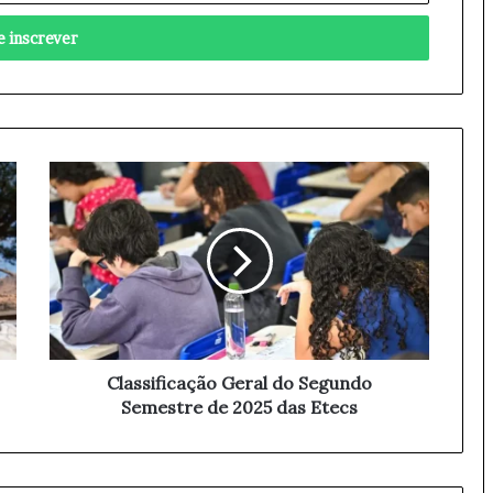
C
l
a
s
s
i
f
i
c
a
Classificação Geral do Segundo
ç
Semestre de 2025 das Etecs
ã
o
G