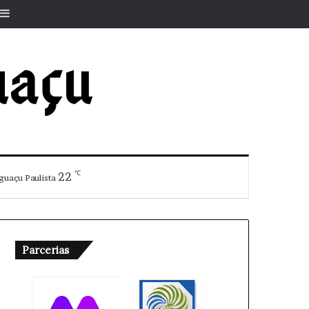
r
rtigo aleatório
Barra Lateral
℃
22
guaçu Paulista
Parcerias