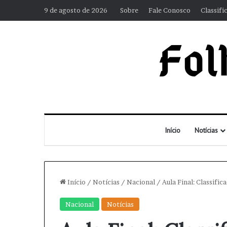
9 de agosto de 2026
Sobre
Fale Conosco
Classifi
Início
Notícias
Início
/
Notícias
/
Nacional
/
Aula Final: Classific
Nacional
Notícias