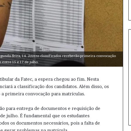
P
 segunda-feira, 14. Jovens classificados receberão primeira convocação
r
entre 15 e 17 de julho.
e
f
tibular da Fatec, a espera chegou ao fim. Nesta
e
i
nciará a classificação dos candidatos. Além disso, os
19 horas atrás
t
 a primeira convocação para matrículas.
Prefeitura de Tarumã inicia
u
distribuição de uniformes de
r
ião para entrega de documentos e requisição de
inverno
a
7 de julho. É fundamental que os estudantes
d
odos os documentos necessários, pois a falta de
e
T
 gerar problemas na matrícula.