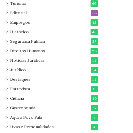
Turismo
69
Editorial
66
Empregos
45
Histórico
45
Segurança Pública
37
Direitos Humanos
26
Notícias Jurídicas
14
Jurídico
14
Destaques
14
Entrevista
11
Ciência
10
Gastronomia
6
Aqui o Povo Fala
4
Uvas e Personalidades
4