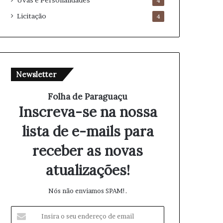
Uvas e Personalidades
4
Licitação
4
Newsletter
Folha de Paraguaçu
Inscreva-se na nossa
lista de e-mails para
receber as novas
atualizações!
Nós não enviamos SPAM!.
I
n