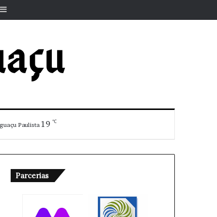
r
rtigo aleatório
Barra Lateral
℃
19
guaçu Paulista
Parcerias