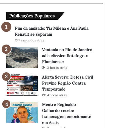
T
d
i
e
Publicações Populares
a
J
M
a
i
n
Fim da amizade: Tia Milena e Ana Paula
l
e
Renault se separam
e
i
7 segundos atrás
n
r
Ventania no Rio de Janeiro
a
o
adia clássico Botafogo x
e
a
Fluminense
A
d
13 horas atrás
n
i
a
a
Alerta Severo: Defesa Civil
P
c
Previne Região Contra
a
l
Tempestade
u
á
14 horas atrás
l
s
Mestre Reginaldo
a
s
Galhardo recebe
R
i
homenagem emocionante
e
c
em Assis
n
o