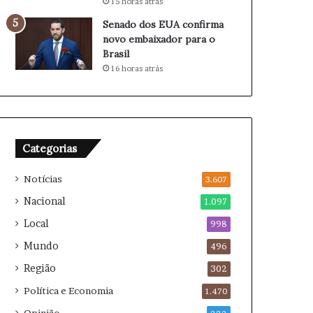
15 horas atrás
a
B
u
o
Senado dos EUA confirma
l
t
novo embaixador para o
t
a
Brasil
s
f
16 horas atrás
e
o
s
g
e
o
p
x
a
F
Categorias
r
l
a
u
Notícias
m
3.607
m
i
Nacional
1.097
n
Local
998
e
n
Mundo
496
s
Região
e
302
Política e Economia
1.470