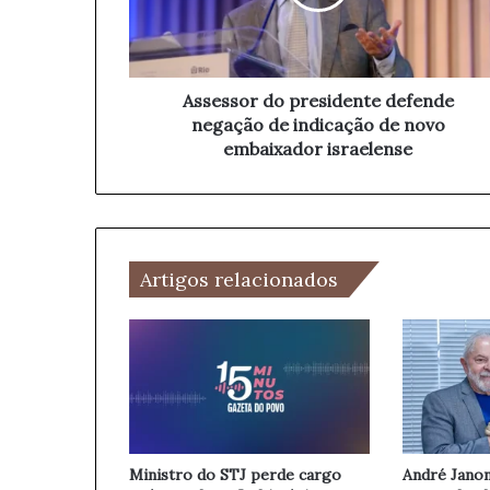
s
r
o
e
r
ç
d
o
o
Assessor do presidente defende
d
p
negação de indicação de novo
e
r
embaixador israelense
e
e
m
s
a
i
i
d
l
e
Artigos relacionados
n
t
e
d
e
f
e
n
d
Ministro do STJ perde cargo
André Janon
e