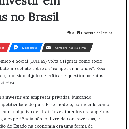
investir em
s no Brasil
0
1 minuto de leitura
est
Messenger
Compartilhar via e-mail
ico e Social (BNDES) volta a figurar como sócio
bote no debate sobre as “campeãs nacionais”. Essa
do, tem sido objeto de críticas e questionamentos
sileira.
 a investir em empresas privadas, buscando
mpetitividade do país. Esse modelo, conhecido como
 com o objetivo de atrair investimentos estrangeiros
, a experiência não foi livre de controvérsias, e
nção do Estado na economia era uma forma de