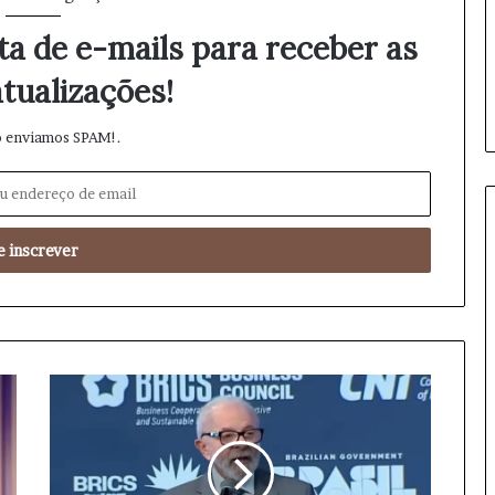
p
a
ta de e-mails para receber as
r
a
tualizações!
o
B
 enviamos SPAM!.
r
a
s
i
l
C
r
í
t
i