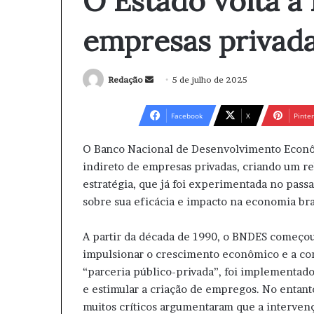
O Estado volta a 
empresas privada
Redação
M
5 de julho de 2025
a
n
Facebook
X
Pinter
d
e
O Banco Nacional de Desenvolvimento Econôm
u
indireto de empresas privadas, criando um re
m
estratégia, que já foi experimentada no passa
e
sobre sua eficácia e impacto na economia bra
-
m
A partir da década de 1990, o BNDES começou
a
impulsionar o crescimento econômico e a co
i
“parceria público-privada”, foi implementado
l
e estimular a criação de empregos. No entanto
muitos críticos argumentaram que a interve