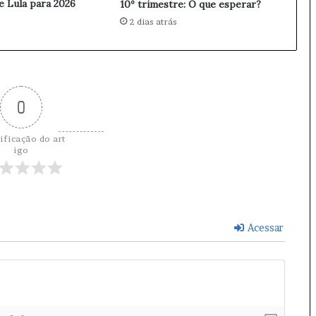
 Lula para 2026
10º trimestre: O que esperar?
e
s
2 dias atrás
p
r
o
t
e
c
0
i
o
ificação do art
n
igo
i
s
m
o
n
Acessar
o
R
i
o