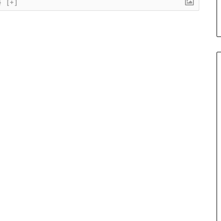
}
[+]