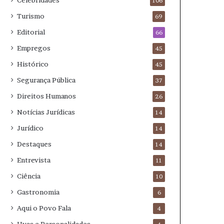
Celebridades
106
Turismo
69
Editorial
66
Empregos
45
Histórico
45
Segurança Pública
37
Direitos Humanos
26
Notícias Jurídicas
14
Jurídico
14
Destaques
14
Entrevista
11
Ciência
10
Gastronomia
6
Aqui o Povo Fala
4