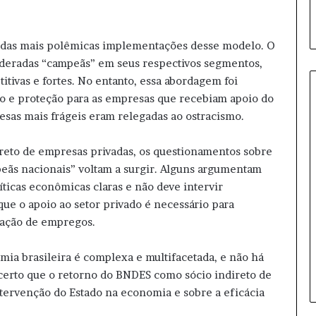
a das mais polêmicas implementações desse modelo. O
deradas “campeãs” em seus respectivos segmentos,
itivas e fortes. No entanto, essa abordagem foi
mo e proteção para as empresas que recebiam apoio do
sas mais frágeis eram relegadas ao ostracismo.
S
e
reto de empresas privadas, os questionamentos sobre
n
mpeãs nacionais” voltam a surgir. Alguns argumentam
a
líticas econômicas claras e não deve intervir
d
e o apoio ao setor privado é necessário para
o
iação de empregos.
d
16 horas atrás
o
Senado dos EUA confirma novo
s
mia brasileira é complexa e multifacetada, e não há
embaixador para o Brasil
E
 certo que o retorno do BNDES como sócio indireto de
U
tervenção do Estado na economia e sobre a eficácia
A
c