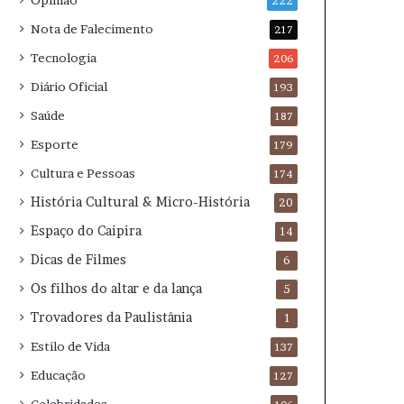
Opinião
222
Nota de Falecimento
217
Tecnologia
206
Diário Oficial
193
Saúde
187
Esporte
179
Cultura e Pessoas
174
História Cultural & Micro-História
20
Espaço do Caipira
14
Dicas de Filmes
6
Os filhos do altar e da lança
5
Trovadores da Paulistânia
1
Estilo de Vida
137
Educação
127