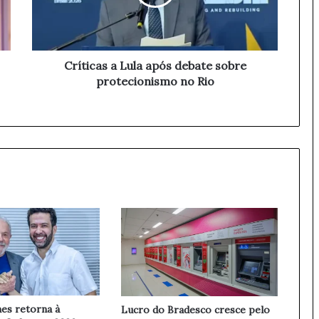
c
a
s
a
L
Críticas a Lula após debate sobre
u
protecionismo no Rio
l
a
a
p
ó
s
d
e
b
a
t
e
s
o
b
es retorna à
Lucro do Bradesco cresce pelo
r