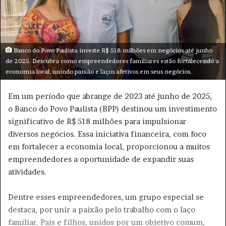
m
e
-
m
a
Banco do Povo Paulista investe R$ 518 milhões em negócios até junho
i
de 2025. Descubra como empreendedores familiares estão fortalecendo a
economia local, unindo paixão e laços afetivos em seus negócios.
l
Em um período que abrange de 2023 até junho de 2025,
o Banco do Povo Paulista (BPP) destinou um investimento
significativo de R$ 518 milhões para impulsionar
diversos negócios. Essa iniciativa financeira, com foco
em fortalecer a economia local, proporcionou a muitos
empreendedores a oportunidade de expandir suas
atividades.
Dentre esses empreendedores, um grupo especial se
destaca, por unir a paixão pelo trabalho com o laço
familiar. Pais e filhos, unidos por um objetivo comum,