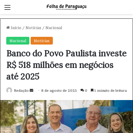
Menu
Início
/
Notícias
/
Nacional
Nacional
Notícias
Banco do Povo Paulista investe
R$ 518 milhões em negócios
até 2025
Redação
M
8 de agosto de 2025
0
1 minuto de leitura
a
n
d
e
u