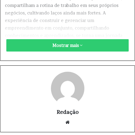
compartilham a rotina de trabalho em seus próprios
negócios, cultivando laços ainda mais fortes. A
experiência de construir e gerenciar um
empreendimento em conjunto, compartilhando
conhecimentos e aprendizados, se torna uma jornada
única que transcende a mera atividade profissional.
Mostrar mais
O trabalho em família se torna uma verdadeira sinergia,
onde as habilidades e perspectivas únicas de cada
membro contribuem para o sucesso do negócio. A
dedicação, o apoio mútuo e o respeito entre pais e filhos
criam um ambiente de trabalho positivo e produtivo,
onde a paixão pelo trabalho se une à alegria de
compartilhar esse caminho com quem mais ama.
Redação
We
bsi