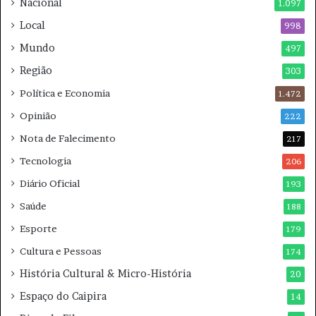
Nacional
1.097
e
m
Local
998
2
Mundo
497
0
2
Região
303
6
Política e Economia
1.472
Opinião
222
Nota de Falecimento
217
Tecnologia
206
Diário Oficial
193
Saúde
188
Esporte
179
Cultura e Pessoas
174
História Cultural & Micro-História
20
Espaço do Caipira
14