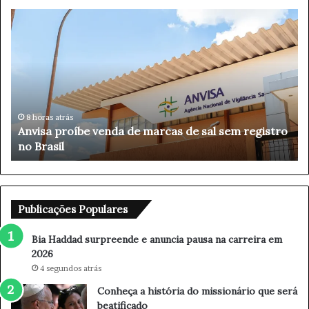
B
i
a
H
a
d
d
a
45 minutos atrás
o
Bia Haddad surpreende e anuncia pausa na
d
carreira em 2026
s
u
r
p
r
Publicações Populares
e
e
Bia Haddad surpreende e anuncia pausa na carreira em
n
2026
d
4 segundos atrás
e
Conheça a história do missionário que será
e
beatificado
a