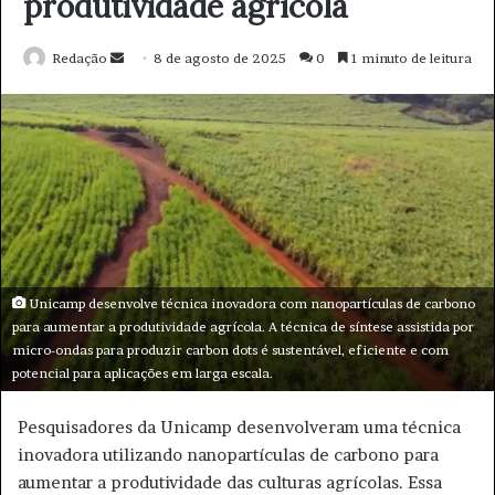
e
e
m
a
i
l