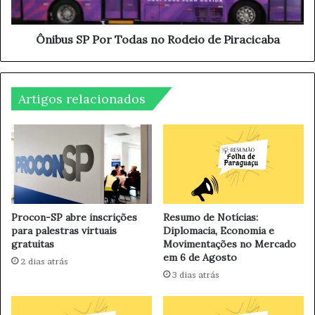
o
P
n
P
o
o
Ônibus SP Por Todas no Rodeio de Piracicaba
:
r
U
T
n
o
i
Artigos relacionados
d
c
a
a
s
m
n
p
o
d
R
e
o
s
d
e
e
Procon-SP abre inscrições
Resumo de Notícias:
n
para palestras virtuais
Diplomacia, Economia e
i
v
gratuitas
Movimentações no Mercado
o
em 6 de Agosto
o
d
2 dias atrás
l
e
3 dias atrás
v
P
e
i