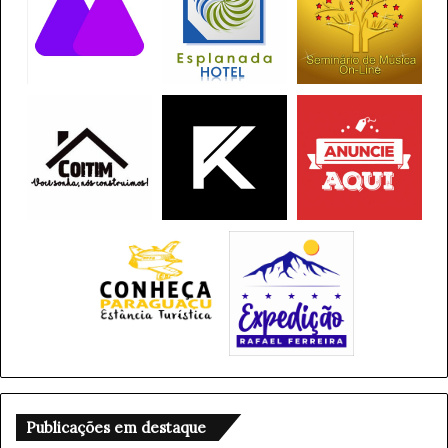
g
r
í
c
o
l
a
Publicações em destaque