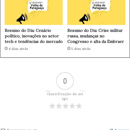
t
r
é
a
c
c
n
i
i
c
Resumo do Dia: Cenário
Resumo do Dia: Crise militar
c
a
político, inovações no setor
russa, mudanças no
a
b
tech e tendências do mercado
Congresso e alta da Embraer
i
a
4 dias atrás
5 dias atrás
n
o
v
a
d
0
o
r
a
Classificação do art
p
igo
a
r
a
a
u