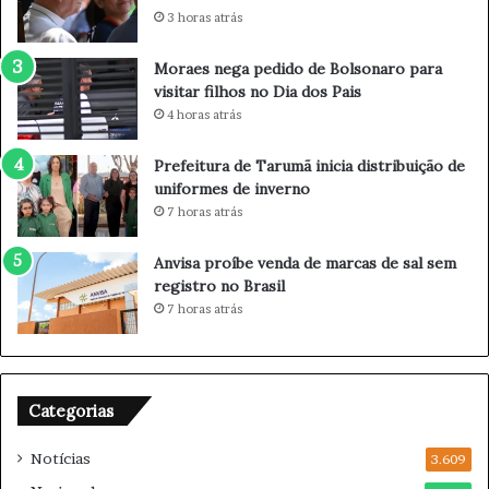
n
3 horas atrás
u
n
Moraes nega pedido de Bolsonaro para
c
visitar filhos no Dia dos Pais
i
4 horas atrás
a
p
Prefeitura de Tarumã inicia distribuição de
a
uniformes de inverno
u
7 horas atrás
s
a
Anvisa proíbe venda de marcas de sal sem
n
registro no Brasil
a
7 horas atrás
c
a
r
r
e
Categorias
i
r
Notícias
3.609
a