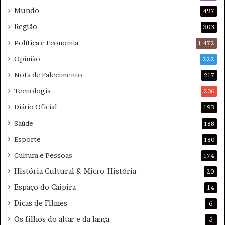
Mundo
497
Região
303
Política e Economia
1.472
Opinião
222
Nota de Falecimento
217
Tecnologia
206
Diário Oficial
193
Saúde
188
Esporte
180
Cultura e Pessoas
174
História Cultural & Micro-História
20
Espaço do Caipira
14
Dicas de Filmes
6
Os filhos do altar e da lança
5