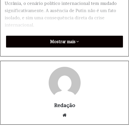
Ucrânia, o cenário político internacional tem mudado
significativamente. A ausência de Putin não é um fato
isolado, e sim uma consequência direta da crise
internacional.
A situação política na Ucrânia é uma das principais
Mostrar mais
razões para a ausência de Putin. O conflito entre a
Ucrânia e a Rússia tem sido um tema recorrente em
reuniões internacionais, e a Cúpula do BRICS não é
exceção. A presença do líder russo poderia ter gerado
tensão e distraindo a atenção dos demais líderes sobre
os temas mais importantes.
Além disso, a Cúpula do BRICS é um fórum para discutir
questões globais, como a pandemia, a economia e a
Redação
segurança. Com a situação política na Ucrânia em
We
constante evolução, a ausência de Putin pode ser uma
bsi
forma de evitar que a conferência seja dominada por
te