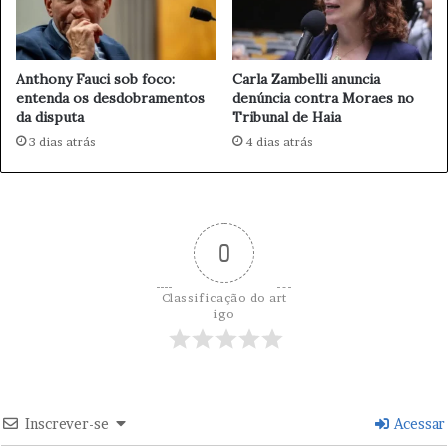
f
c
o
i
g
a
Anthony Fauci sob foco:
Carla Zambelli anuncia
o
e
entenda os desdobramentos
denúncia contra Moraes no
L
da disputa
Tribunal de Haia
i
3 dias atrás
4 dias atrás
b
e
r
d
a
0
d
e
F
Classificação do art
a
igo
c
e
à
A
g
Inscrever-se
Acessar
r