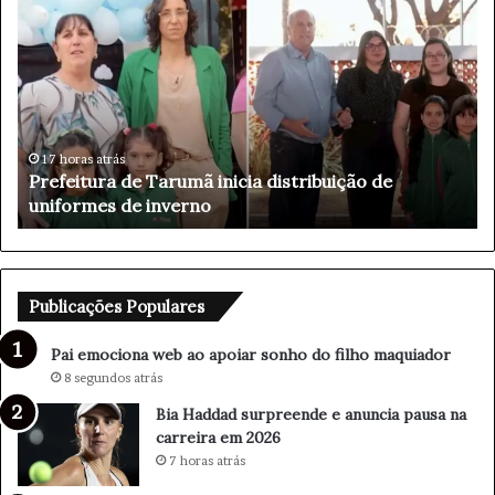
a
i
e
m
o
c
i
3 horas atrás
Pai emociona web ao apoiar sonho do filho
o
maquiador
n
a
w
e
b
Publicações Populares
a
o
Pai emociona web ao apoiar sonho do filho maquiador
a
8 segundos atrás
p
Bia Haddad surpreende e anuncia pausa na
o
carreira em 2026
i
a
7 horas atrás
r