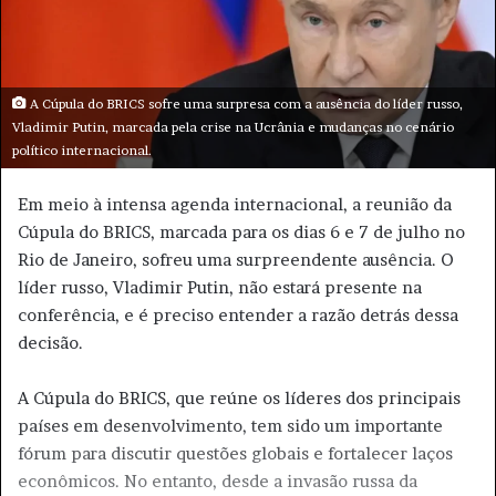
e
-
m
a
A Cúpula do BRICS sofre uma surpresa com a ausência do líder russo,
i
Vladimir Putin, marcada pela crise na Ucrânia e mudanças no cenário
político internacional.
l
Em meio à intensa agenda internacional, a reunião da
Cúpula do BRICS, marcada para os dias 6 e 7 de julho no
Rio de Janeiro, sofreu uma surpreendente ausência. O
líder russo, Vladimir Putin, não estará presente na
conferência, e é preciso entender a razão detrás dessa
decisão.
A Cúpula do BRICS, que reúne os líderes dos principais
países em desenvolvimento, tem sido um importante
fórum para discutir questões globais e fortalecer laços
econômicos. No entanto, desde a invasão russa da