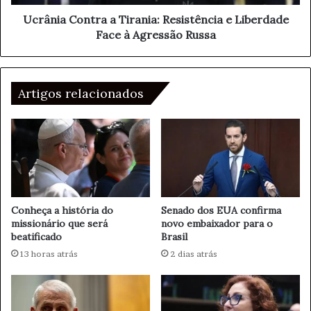
ç
o
fundamental para discutir e fortalecer laços entre os
ã
n
Ucrânia Contra a Tirania: Resistência e Liberdade
países em desenvolvimento.
o
t
Face à Agressão Russa
c
r
o
a
m
a
H
T
Artigos relacionados
a
i
m
r
a
a
s
n
p
i
a
a
r
:
a
R
Conheça a história do
Senado dos EUA confirma
c
e
missionário que será
novo embaixador para o
e
beatificado
Brasil
s
s
i
13 horas atrás
2 dias atrás
s
s
a
t
r
ê
-
n