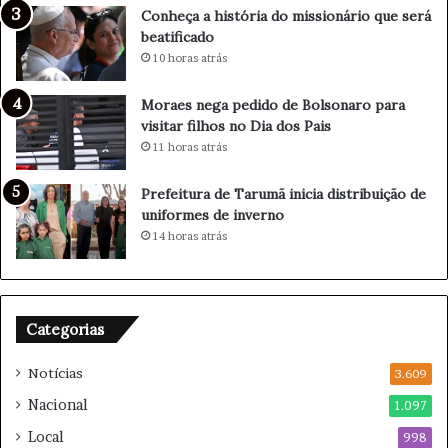
s
Conheça a história do missionário que será
o
beatificado
n
10 horas atrás
h
o
Moraes nega pedido de Bolsonaro para
d
visitar filhos no Dia dos Pais
o
11 horas atrás
f
i
Prefeitura de Tarumã inicia distribuição de
l
uniformes de inverno
h
14 horas atrás
o
m
a
q
u
Categorias
i
a
Notícias
3.609
d
Nacional
1.097
o
r
Local
998