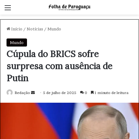
Menu
Início
/
Notícias
/
Mundo
Mundo
Cúpula do BRICS sofre
surpresa com ausência de
Putin
Redação
M
5 de julho de 2025
0
1 minuto de leitura
a
n
d
e
u
m