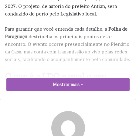
2027. O projeto, de autoria do prefeito Antian, será
conduzido de perto pelo Legislativo local.
Para garantir que você entenda cada detalhe, a
Folha de
Paraguaçu
destrincha os principais pontos deste
encontro. O evento ocorre presencialmente no Plenário
da Casa, mas conta com transmissão ao vivo pelas redes
sociais, facilitando o acompanhamento pela comunidade.
O que é a LDO e qual o seu
Mostrar mais
impacto em Paraguaçu Paulista?
A Lei de Diretrizes Orçamentárias (LDO) funciona como
uma bússola financeira para a Administração Pública. Ela
estabelece a ponte estratégica entre o Plano Plurianual
(PPA) — que traça as metas de longo prazo da prefeitura
— e a Lei Orçamentária Anual (LOA), responsável pela