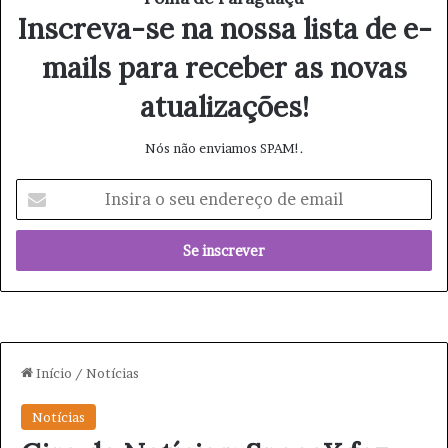
Inscreva-se na nossa lista de e-
mails para receber as novas
atualizações!
Nós não enviamos SPAM!.
I
n
s
i
r
a
o
s
e
u
e
n
d