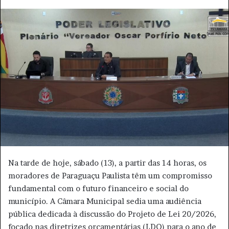
n
d
e
u
m
e
-
m
a
i
l
Na tarde de hoje, sábado (13), a partir das 14 horas, os
moradores de Paraguaçu Paulista têm um compromisso
fundamental com o futuro financeiro e social do
município. A Câmara Municipal sedia uma audiência
pública dedicada à discussão do Projeto de Lei 20/2026,
focado nas diretrizes orçamentárias (LDO) para o ano de