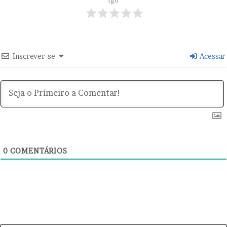
igo
a
l
g
h
u
o
e
Inscrever-se
Acessar
0
COMENTÁRIOS