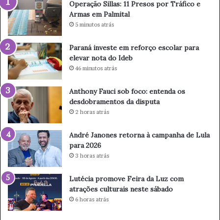
Operação Sillas: 11 Presos por Tráfico e
1
e
Armas em Palmital
P
f
5 minutos atrás
r
o
e
r
Paraná investe em reforço escolar para
s
ç
elevar nota do Ideb
o
o
46 minutos atrás
s
e
p
s
Anthony Fauci sob foco: entenda os
o
c
desdobramentos da disputa
r
o
2 horas atrás
T
l
r
a
á
r
André Janones retorna à campanha de Lula
f
p
para 2026
i
a
3 horas atrás
c
r
o
a
Lutécia promove Feira da Luz com
e
e
atrações culturais neste sábado
A
l
6 horas atrás
r
e
m
v