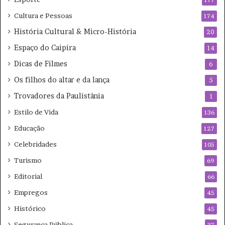
Cultura e Pessoas
174
História Cultural & Micro-História
20
Espaço do Caipira
14
Dicas de Filmes
6
Os filhos do altar e da lança
5
Trovadores da Paulistânia
1
Estilo de Vida
136
Educação
127
Celebridades
105
Turismo
69
Editorial
66
Empregos
45
Histórico
45
Segurança Pública
37