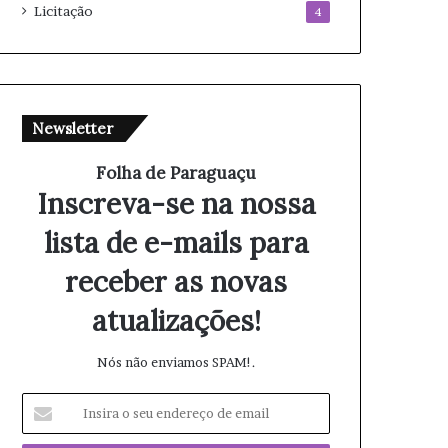
Licitação
4
Newsletter
Folha de Paraguaçu
Inscreva-se na nossa
lista de e-mails para
receber as novas
atualizações!
Nós não enviamos SPAM!.
I
n
s