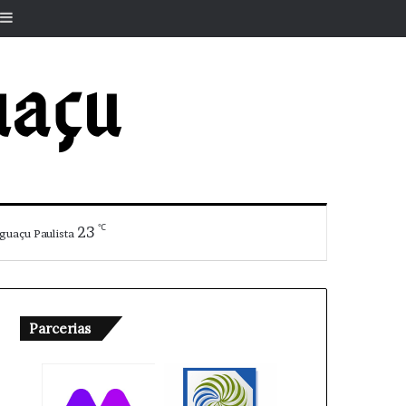
r
rtigo aleatório
Barra Lateral
℃
23
guaçu Paulista
Parcerias