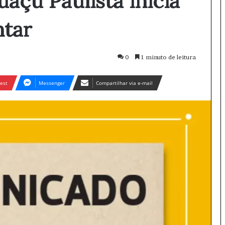
açu Paulista inicia
ntar
0
1 minuto de leitura
est
Messenger
Compartilhar via e-mail