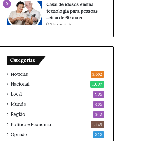
í
0
Casal de idosos ensina
d
e
tecnologia para pessoas
i
m
acima de 60 anos
o
O
3 horas atrás
e
u
m
r
C
i
â
n
n
h
Categorias
d
o
i
s
Notícias
d
3.602
o
Nacional
1.097
M
Local
o
995
t
Mundo
495
a
Região
302
Política e Economia
1.469
Opinião
222