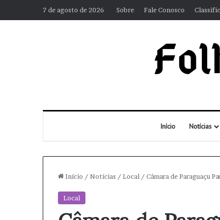
7 de agosto de 2026
Sobre
Fale Conosco
Classifi
Início
Notícias
Início
/
Notícias
/
Local
/
Câmara de Paraguaçu Pau
Local