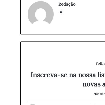
Redação
We
bsi
te
Folha
Inscreva-se na nossa lis
novas a
Nós não
I