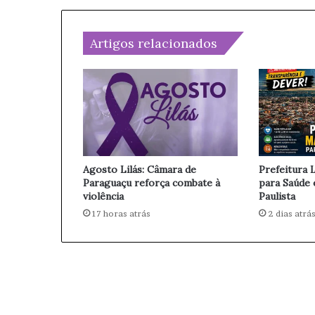
p
a
a
i
r
l
Artigos relacionados
e
c
e
c
o
m
c
i
n
Agosto Lilás: Câmara de
Prefeitura 
c
Paraguaçu reforça combate à
para Saúde
o
violência
Paulista
p
17 horas atrás
2 dias atrá
e
s
s
o
a
s
a