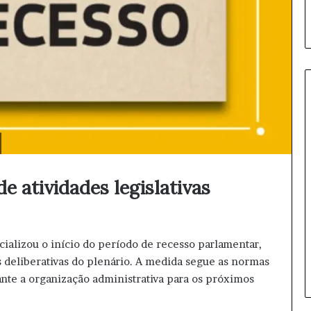
C
a
s
a
 atividades legislativas
l
d
4 horas atrás
e
Casal de idosos ensina
i
tecnologia para pessoas acima
cializou o início do período de recesso parlamentar,
d
de 60 anos
s deliberativas do plenário. A medida segue as normas
o
s
ante a organização administrativa para os próximos
o
s