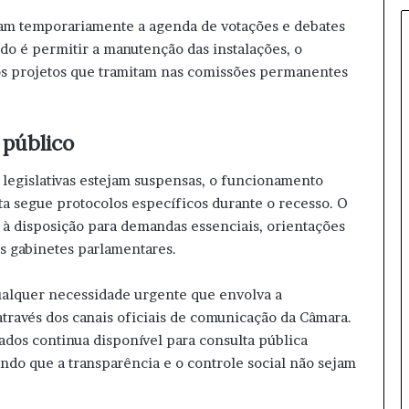
e
ram temporariamente a agenda de votações e debates
n
odo é permitir a manutenção das instalações, o
s
i
dos projetos que tramitam nas comissões permanentes
n
a
t
 público
e
c
 legislativas estejam suspensas, o funcionamento
n
ta segue protocolos específicos durante o recesso. O
o
l
à disposição para demandas essenciais, orientações
o
s gabinetes parlamentares.
g
i
qualquer necessidade urgente que envolva a
a
através dos canais oficiais de comunicação da Câmara.
p
a
dos continua disponível para consulta pública
r
ntindo que a transparência e o controle social não sejam
a
p