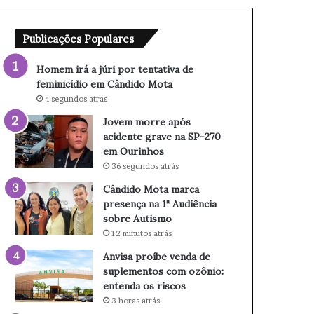
p
s
o
a
Publicações Populares
r
c
t
i
e
d
Homem irá a júri por tentativa de
n
e
feminicídio em Cândido Mota
t
n
4 segundos atrás
a
t
Jovem morre após
t
e
acidente grave na SP-270
i
g
em Ourinhos
v
r
36 segundos atrás
a
a
d
v
Cândido Mota marca
e
e
presença na 1ª Audiência
f
n
sobre Autismo
e
a
12 minutos atrás
m
S
Anvisa proíbe venda de
i
P
suplementos com ozônio:
n
-
entenda os riscos
i
2
3 horas atrás
c
7