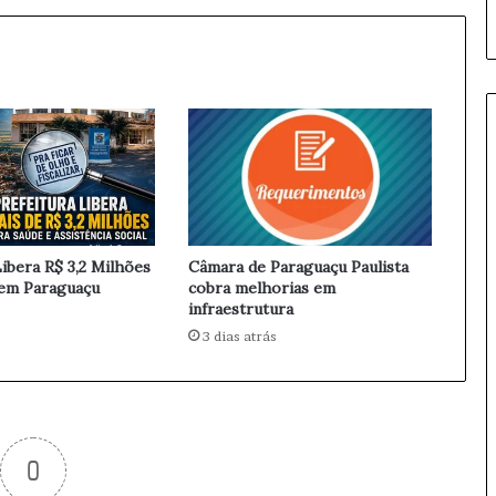
i
s
t
a
R
e
n
o
v
a
C
o
Libera R$ 3,2 Milhões
Câmara de Paraguaçu Paulista
n
 em Paraguaçu
cobra melhorias em
t
infraestrutura
r
s
3 dias atrás
a
t
o
d
e
0
L
i