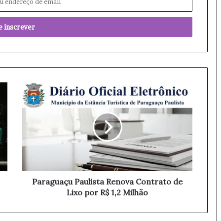
P
a
r
a
g
u
a
ç
u
P
Paraguaçu Paulista Renova Contrato de
a
Lixo por R$ 1,2 Milhão
u
l