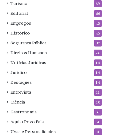
Turismo
69
Editorial
66
Empregos
45
Histórico
45
Segurança Pública
37
Direitos Humanos
26
Notícias Jurídicas
14
Jurídico
14
Destaques
14
Entrevista
11
Ciência
10
Gastronomia
6
Aqui o Povo Fala
4
Uvas e Personalidades
4