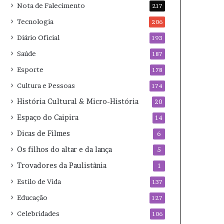
Nota de Falecimento
217
Tecnologia
206
Diário Oficial
193
Saúde
187
Esporte
178
Cultura e Pessoas
174
História Cultural & Micro-História
20
Espaço do Caipira
14
Dicas de Filmes
6
Os filhos do altar e da lança
5
Trovadores da Paulistânia
1
Estilo de Vida
137
Educação
127
Celebridades
106