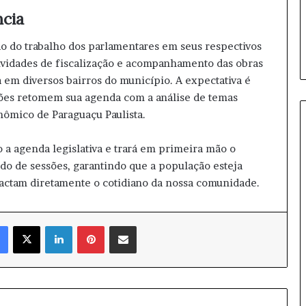
e
cia
s
s
ção do trabalho dos parlamentares em seus respectivos
o
a
tividades de fiscalização e acompanhamento das obras
s
a em diversos bairros do município. A expectativa é
a
sões retomem sua agenda com a análise de temas
c
nômico de Paraguaçu Paulista.
i
m
a agenda legislativa e trará em primeira mão o
a
d
o de sessões, garantindo que a população esteja
e
actam diretamente o cotidiano da nossa comunidade.
6
0
a
Facebook
X
Linkedin
Pinterest
Compartilhar via e-mail
n
o
s