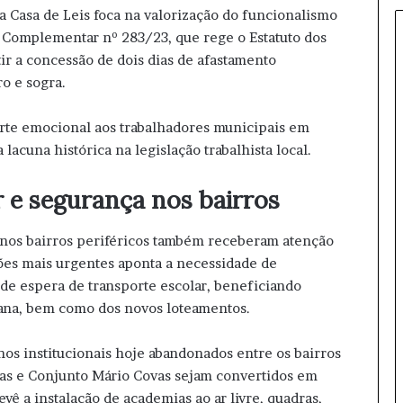
M
 Casa de Leis foca na valorização do funcionalismo
u
ei Complementar nº 283/23, que rege o Estatuto dos
n
ir a concessão de dois dias de afastamento
d
o e sogra.
i
a
l
rte emocional aos trabalhadores municipais em
d
acuna histórica na legislação trabalhista local.
e
C
r e segurança nos bairros
l
u
b
a nos bairros periféricos também receberam atenção
e
ões mais urgentes aponta a necessidade de
s
de espera de transporte escolar, beneficiando
d
bana, bem como dos novos loteamentos.
e
V
os institucionais hoje abandonados entre os bairros
ô
l
ras e Conjunto Mário Covas sejam convertidos em
e
ê a instalação de academias ao ar livre, quadras,