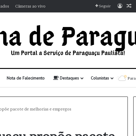
Entra
A
cados
Câmeras ao vivo
Seguir
Nota de Falecimento
Destaques
Colunistas
Para
opõe pacote de melhorias e empregos