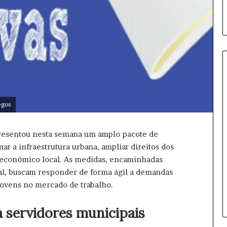
S
egos
ã
o
P
presentou nesta semana um amplo pacote de
a
r a infraestrutura urbana, ampliar direitos dos
u
14 horas atrás
 econômico local. As medidas, encaminhadas
l
São Paulo sedia Mundial de
o
al, buscam responder de forma ágil a demandas
Clubes de Vôlei Feminino
s
jovens no mercado de trabalho.
novamente
e
d
a servidores municipais
i
a