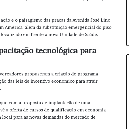
i
F
e
ização e o paisagismo das praças da Avenida José Lino
m
i
dim América, além da substituição emergencial do piso
n
 localizado em frente à nova Unidade de Saúde.
i
n
acitação tecnológica para
o
n
o
v
 vereadores propuseram a criação do programa
a
m
ão das leis de incentivo econômico para atrair
e
.
n
t
que com a proposta de implantação de uma
e
vê a oferta de cursos de qualificação em economia
ra local para as novas demandas do mercado de