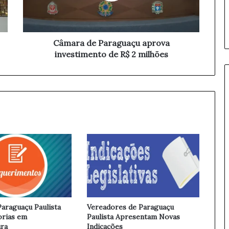
d
e
P
a
Câmara de Paraguaçu aprova
r
investimento de R$ 2 milhões
a
g
u
a
ç
u
a
p
r
o
v
a
i
n
araguaçu Paulista
Vereadores de Paraguaçu
v
orias em
Paulista Apresentam Novas
e
ura
Indicações