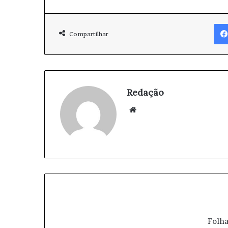
Compartilhar
Redação
We
bsi
te
Folha