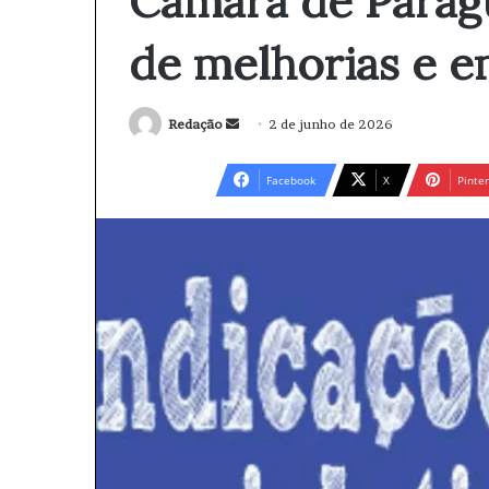
Câmara de Parag
de melhorias e 
Redação
M
2 de junho de 2026
a
n
Facebook
X
Pinter
d
e
u
m
e
-
m
a
i
l