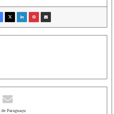
Facebook
X
Linkedin
Pinterest
Compartilhar via e-mail
 de Paraguaçu