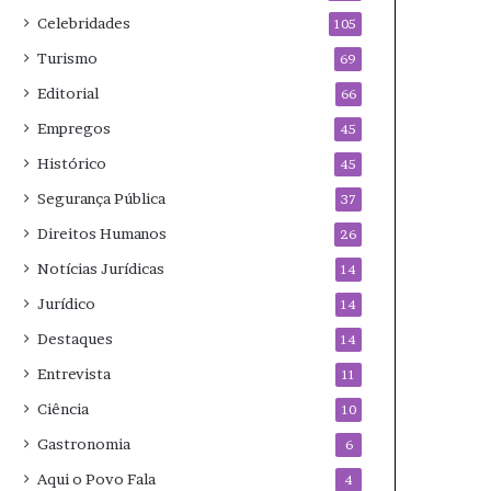
Celebridades
105
Turismo
69
Editorial
66
Empregos
45
Histórico
45
Segurança Pública
37
Direitos Humanos
26
Notícias Jurídicas
14
Jurídico
14
Destaques
14
Entrevista
11
Ciência
10
Gastronomia
6
Aqui o Povo Fala
4