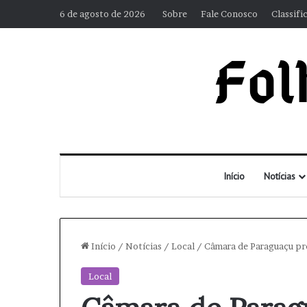
6 de agosto de 2026
Sobre
Fale Conosco
Classifi
Início
Notícias
Início
/
Notícias
/
Local
/
Câmara de Paraguaçu pr
Local