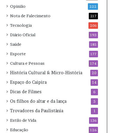
Opinião
222
Nota de Falecimento
217
Tecnologia
206
Diário Oficial
193
Saúde
185
Esporte
177
Cultura e Pessoas
174
História Cultural & Micro-História
20
Espaço do Caipira
14
Dicas de Filmes
6
Os filhos do altar e da lança
5
Trovadores da Paulistânia
1
Estilo de Vida
136
Educação
126