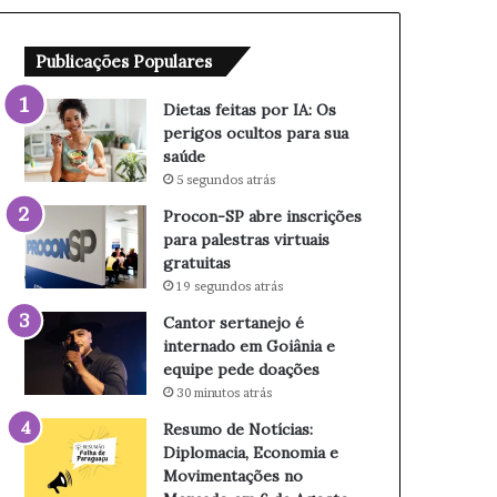
o
i
r
n
Publicações Populares
I
s
A
c
:
r
Dietas feitas por IA: Os
O
i
perigos ocultos para sua
s
ç
saúde
p
õ
5 segundos atrás
e
e
Procon-SP abre inscrições
r
s
para palestras virtuais
i
p
gratuitas
g
a
19 segundos atrás
o
r
s
a
Cantor sertanejo é
o
p
internado em Goiânia e
c
a
equipe pede doações
u
l
30 minutos atrás
l
e
Resumo de Notícias:
t
s
Diplomacia, Economia e
o
t
Movimentações no
s
r