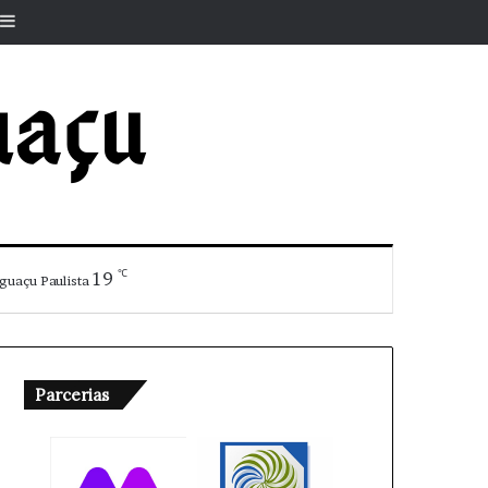
r
rtigo aleatório
Barra Lateral
℃
19
guaçu Paulista
Parcerias