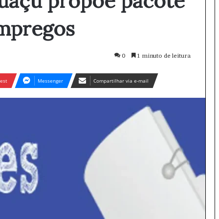
uaçu propõe pacote
empregos
0
1 minuto de leitura
est
Messenger
Compartilhar via e-mail