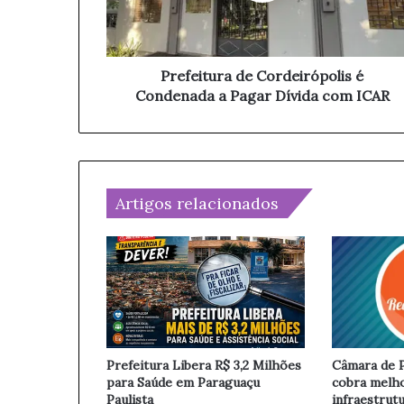
r
t
e
u
ç
r
o
a
Prefeitura de Cordeirópolis é
d
d
Condenada a Pagar Dívida com ICAR
e
e
e
C
m
o
a
r
i
d
l
Artigos relacionados
e
i
r
ó
p
o
l
i
s
Prefeitura Libera R$ 3,2 Milhões
Câmara de P
é
para Saúde em Paraguaçu
cobra melh
C
Paulista
infraestrut