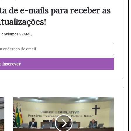
ta de e-mails para receber as
tualizações!
 enviamos SPAM!.
C
â
m
a
r
a