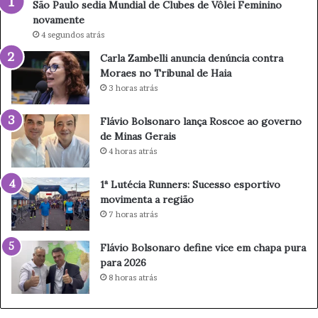
São Paulo sedia Mundial de Clubes de Vôlei Feminino
n
a
novamente
c
n
4 segundos atrás
i
ç
Carla Zambelli anuncia denúncia contra
a
a
Moraes no Tribunal de Haia
d
R
e
o
3 horas atrás
n
s
ú
c
Flávio Bolsonaro lança Roscoe ao governo
n
o
de Minas Gerais
c
e
4 horas atrás
i
a
a
o
1ª Lutécia Runners: Sucesso esportivo
c
g
movimenta a região
o
o
7 horas atrás
n
v
t
e
Flávio Bolsonaro define vice em chapa pura
r
r
para 2026
a
n
8 horas atrás
M
o
o
d
r
e