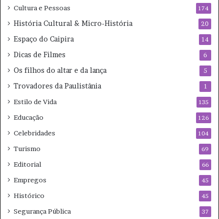
Cultura e Pessoas
174
História Cultural & Micro-História
20
Espaço do Caipira
14
Dicas de Filmes
6
Os filhos do altar e da lança
5
Trovadores da Paulistânia
1
Estilo de Vida
135
Educação
126
Celebridades
104
Turismo
69
Editorial
66
Empregos
45
Histórico
45
Segurança Pública
37