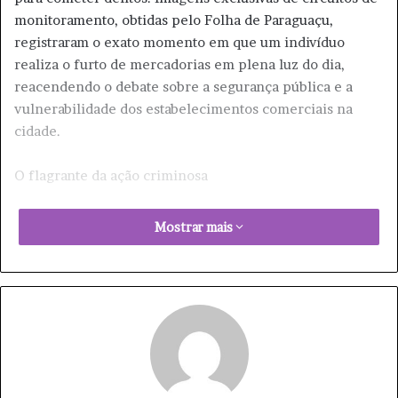
monitoramento, obtidas pelo Folha de Paraguaçu,
registraram o exato momento em que um indivíduo
realiza o furto de mercadorias em plena luz do dia,
reacendendo o debate sobre a segurança pública e a
vulnerabilidade dos estabelecimentos comerciais na
cidade.
​O flagrante da ação criminosa
​O incidente, registrado pelas câmeras de segurança de
Mostrar mais
uma loja, mostra a audácia do suspeito. Nas imagens, é
possível observar um homem vestindo camiseta
vermelha e bermuda transitando pela calçada. Sem
demonstrar preocupação com o movimento da rua ou
com a possibilidade de ser identificado, ele se aproxima
de um expositor de mercadorias posicionado na parte
externa de um estabelecimento.