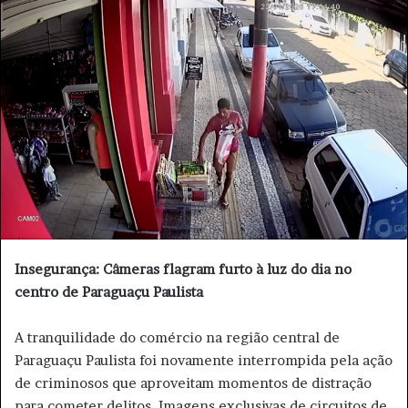
d
e
u
m
e
-
m
a
i
l
Insegurança: Câmeras flagram furto à luz do dia no
centro de Paraguaçu Paulista
​A tranquilidade do comércio na região central de
Paraguaçu Paulista foi novamente interrompida pela ação
de criminosos que aproveitam momentos de distração
para cometer delitos. Imagens exclusivas de circuitos de