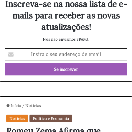
Inscreva-se na nossa lista de e-
mails para receber as novas
atualizações!
Nós não enviamos SPAM!.
I
n
s
i
r
a
o
s
e
u
e
n
d
e