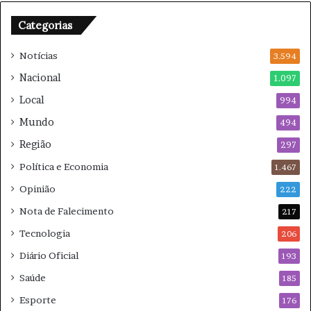
a
M
e
i
Categorias
s
n
n
a
Notícias
3.594
o
s
Nacional
1.097
T
G
r
e
Local
994
i
r
Mundo
494
b
a
u
i
Região
297
n
s
Política e Economia
1.467
a
l
Opinião
222
d
Nota de Falecimento
e
217
H
Tecnologia
206
a
Diário Oficial
i
193
a
Saúde
185
Esporte
176