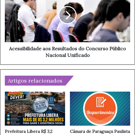
q
e
u
s
e
s
M
i
u
b
l
i
t
l
i
i
Acessibilidade aos Resultados do Concurso Público
p
d
Nacional Unificado
l
a
i
d
c
e
i
a
Artigos relacionados
d
o
a
s
d
R
e
e
d
s
e
u
C
l
a
t
Prefeitura Libera R$ 3,2
Câmara de Paraguaçu Paulista