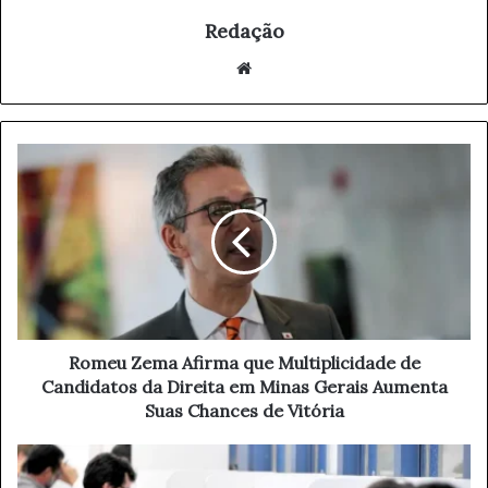
Redação
We
bsi
te
R
o
m
e
u
Z
e
m
a
A
Romeu Zema Afirma que Multiplicidade de
f
Candidatos da Direita em Minas Gerais Aumenta
i
Suas Chances de Vitória
r
m
A
a
c