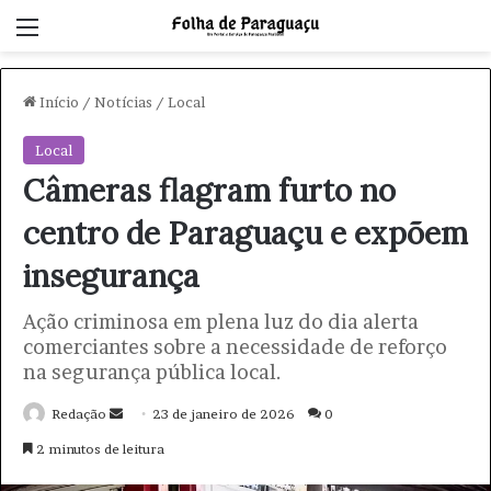
Menu
Início
/
Notícias
/
Local
Local
Câmeras flagram furto no
centro de Paraguaçu e expõem
insegurança
Ação criminosa em plena luz do dia alerta
comerciantes sobre a necessidade de reforço
na segurança pública local.
Redação
M
23 de janeiro de 2026
0
a
2 minutos de leitura
n