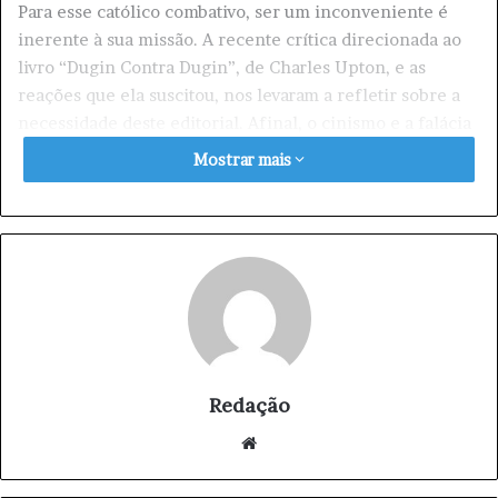
Para esse católico combativo, ser um inconveniente é
inerente à sua missão. A recente crítica direcionada ao
livro “Dugin Contra Dugin”, de Charles Upton, e as
reações que ela suscitou, nos levaram a refletir sobre a
necessidade deste editorial. Afinal, o cinismo e a falácia
são características comuns entre os revolucionários. Mas
Mostrar mais
até que ponto devemos nos esforçar para explicar nossos
motivos?
O problema central reside em nosso dever
intransferível, expresso nos compromissos batismais.
Para alguns, pode parecer bobagem ou exagero, mas
para nós é o fervor necessário, o mínimo exigido. A
história nos mostra exemplos como Alfred Kinsey,
discípulo do ocultista Alester Crowley, que defendia
Redação
rituais com sexo e sacrifícios de crianças, e a relação
We
entre a pedofilia e o ativismo pela quebra dos tabus. Dr.
bsi
Plinio Corrêa de Oliveira, também reconheceu a
te