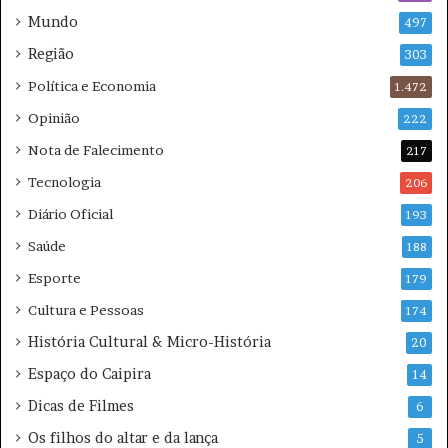
2
Mundo
497
0
2
Região
303
6
Política e Economia
1.472
Opinião
222
Nota de Falecimento
217
Tecnologia
206
Diário Oficial
193
Saúde
188
Esporte
179
Cultura e Pessoas
174
História Cultural & Micro-História
20
Espaço do Caipira
14
Dicas de Filmes
6
Os filhos do altar e da lança
5