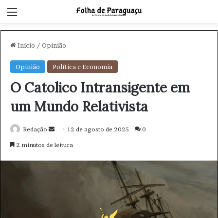
Menu
Início
/
Opinião
Opinião
Política e Economia
O Catolico Intransigente em
um Mundo Relativista
Redação
M
12 de agosto de 2025
0
a
2 minutos de leitura
n
d
e
u
m
e