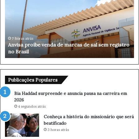
a
H
a
d
d
a
12 minutos atrás
registro
Bia Haddad surpreende e anuncia pausa na
d
carreira em 2026
s
u
r
p
r
Publicações Populares
e
e
Bia Haddad surpreende e anuncia pausa na carreira em
n
2026
d
4 segundos atrás
e
Conheça a história do missionário que será
e
beatificado
a
n
3 horas atrás
u