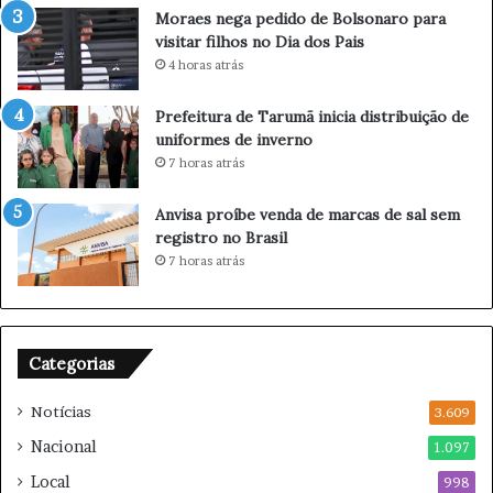
n
Moraes nega pedido de Bolsonaro para
c
visitar filhos no Dia dos Pais
i
4 horas atrás
a
p
Prefeitura de Tarumã inicia distribuição de
a
uniformes de inverno
u
7 horas atrás
s
a
Anvisa proíbe venda de marcas de sal sem
n
registro no Brasil
a
7 horas atrás
c
a
r
r
e
Categorias
i
r
Notícias
3.609
a
Nacional
1.097
e
m
Local
998