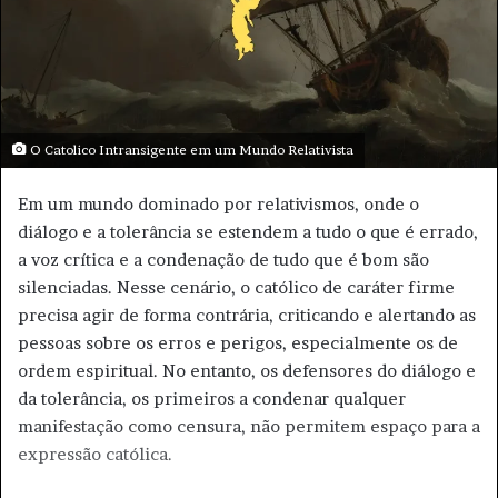
-
m
a
i
l
O Catolico Intransigente em um Mundo Relativista
Em um mundo dominado por relativismos, onde o
diálogo e a tolerância se estendem a tudo o que é errado,
a voz crítica e a condenação de tudo que é bom são
silenciadas. Nesse cenário, o católico de caráter firme
precisa agir de forma contrária, criticando e alertando as
pessoas sobre os erros e perigos, especialmente os de
ordem espiritual. No entanto, os defensores do diálogo e
da tolerância, os primeiros a condenar qualquer
manifestação como censura, não permitem espaço para a
expressão católica.