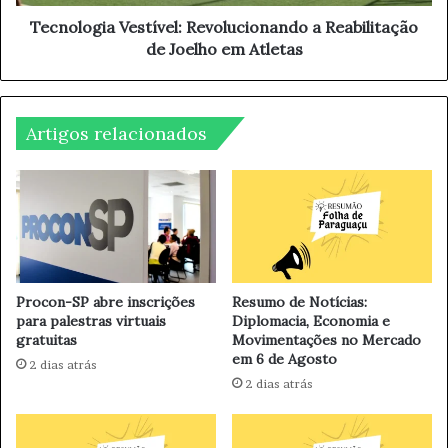
E
i
C
a
Tecnologia Vestível: Revolucionando a Reabilitação
c
V
de Joelho em Atletas
o
e
m
s
c
t
a
í
Artigos relacionados
m
v
i
e
n
l
h
:
a
R
d
e
a
v
e
o
Procon-SP abre inscrições
Resumo de Notícias:
m
l
para palestras virtuais
Diplomacia, Economia e
B
gratuitas
Movimentações no Mercado
u
em 6 de Agosto
r
c
2 dias atrás
a
i
2 dias atrás
s
o
í
n
l
a