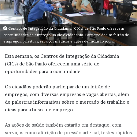
-
m
a
i
Centros de Integração da Cidadania (CICs) de São Paulo oferecem
l
oportunidades de emprego, saúde e cidadania. Participe de um feirão de
empregos, palestras, serviços médicos e ações de inclusão social.
Esta semana, os Centros de Integração da Cidadania
(CICs) de São Paulo oferecem uma série de
oportunidades para a comunidade.
Os cidadãos poderão participar de um feirão de
empregos, com diversas empresas e vagas abertas, além
de palestras informativas sobre o mercado de trabalho e
dicas para a busca de emprego.
As ações de saúde também estarão em destaque, com
serviços como aferição de pressão arterial, testes rápidos