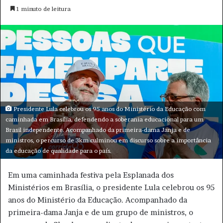
e
m
a
i
l