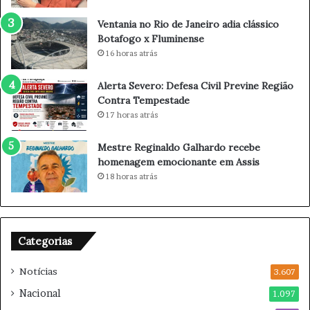
l
a
M
e
Ventania no Rio de Janeiro adia clássico
e
A
Botafogo x Fluminense
s
n
16 horas atrás
s
a
i
P
Alerta Severo: Defesa Civil Previne Região
,
a
Contra Tempestade
m
u
17 horas atrás
o
l
r
a
Mestre Reginaldo Galhardo recebe
r
R
homenagem emocionante em Assis
e
e
18 horas atrás
a
n
o
a
s
u
6
l
8
t
Categorias
a
s
n
e
Notícias
3.607
o
s
Nacional
1.097
s
e