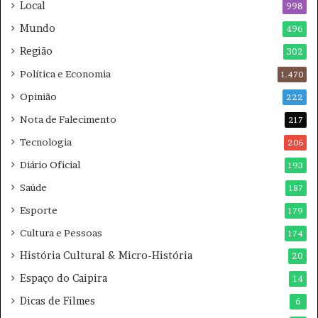
p
Local
998
a
Mundo
496
r
a
Região
302
m
Política e Economia
1.470
Opinião
222
Nota de Falecimento
217
Tecnologia
206
Diário Oficial
193
Saúde
187
Esporte
179
Cultura e Pessoas
174
História Cultural & Micro-História
20
Espaço do Caipira
14
Dicas de Filmes
6