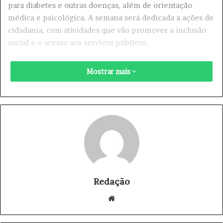
para diabetes e outras doenças, além de orientação
médica e psicológica. A semana será dedicada a ações de
cidadania, com atividades que vão promover a inclusão
social e o acesso aos serviços públicos.
Os CICs são verdadeiros pilares da comunidade,
Mostrar mais
oferecendo um espaço de apoio e integração para os
cidadãos.
Redação
We
bsi
te