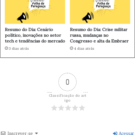
i
n
a
d
e
o
d
a
Resumo do Dia: Cenário
Resumo do Dia: Crise militar
e
R
político, inovações no setor
russa, mudanças no
f
e
tech e tendências do mercado
Congresso e alta da Embraer
e
a
3 dias atrás
4 dias atrás
n
b
d
i
e
l
s
i
o
t
0
b
a
e
ç
r
ã
Classificação do art
a
igo
o
n
d
i
e
a
J
e
o
d
e
Inscrever-se
Acessar