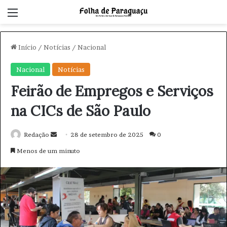
Menu
Início
/
Notícias
/
Nacional
Nacional
Notícias
Feirão de Empregos e Serviços
na CICs de São Paulo
Redação
M
28 de setembro de 2025
0
a
Menos de um minuto
n
d
e
u
m
e