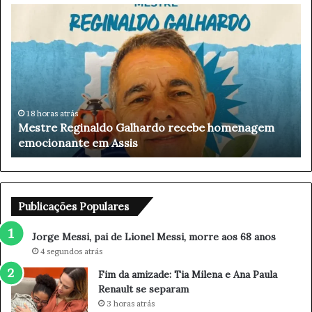
J
F
o
i
r
m
g
d
e
a
M
a
e
m
s
i
s
z
25 minutos atrás
Jorge Messi, pai de Lionel Messi, morre aos 68 anos
i
a
,
d
p
e
a
:
i
T
Publicações Populares
d
i
e
a
Jorge Messi, pai de Lionel Messi, morre aos 68 anos
L
M
4 segundos atrás
i
i
Fim da amizade: Tia Milena e Ana Paula
o
l
Renault se separam
n
e
e
n
3 horas atrás