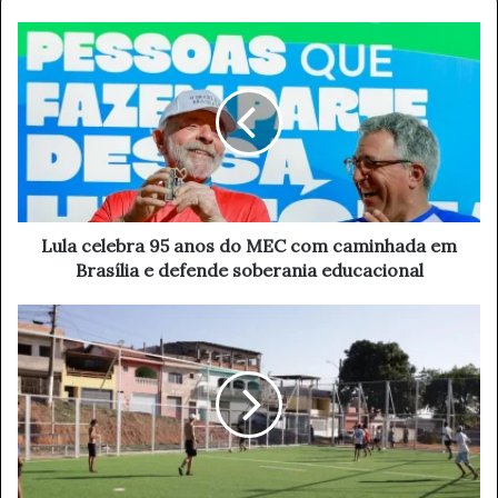
L
u
l
a
c
e
l
e
b
r
Lula celebra 95 anos do MEC com caminhada em
a
Brasília e defende soberania educacional
9
5
T
a
e
n
c
o
n
s
o
d
l
o
o
M
g