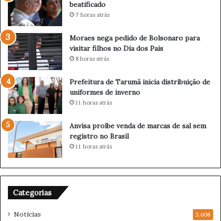
beatificado
n
s
7 horas atrás
u
i
n
o
Moraes nega pedido de Bolsonaro para
c
n
visitar filhos no Dia dos Pais
i
á
8 horas atrás
a
r
p
i
a
o
Prefeitura de Tarumã inicia distribuição de
u
q
uniformes de inverno
s
u
11 horas atrás
a
e
n
s
Anvisa proíbe venda de marcas de sal sem
a
e
registro no Brasil
c
r
11 horas atrás
a
á
r
b
r
e
e
a
Categorias
i
t
r
i
Notícias
a
3.608
f