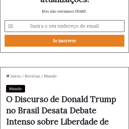
Nós não enviamos SPAM!.
I
n
s
i
r
a
o
s
e
u
e
n
d
e
r
e
ç
o