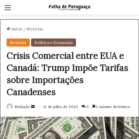
Menu
Início
/
Notícias
Notícias
Política e Economia
Crisis Comercial entre EUA e
Canadá: Trump Impõe Tarifas
sobre Importações
Canadenses
Redação
M
11 de julho de 2025
0
1 minuto de leitura
a
n
d
e