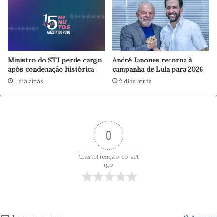
a
t
S
e
u
I
a
n
D
t
i
Ministro do STJ perde cargo
André Janones retorna à
e
s
após condenação histórica
campanha de Lula para 2026
n
p
s
1 dia atrás
2 dias atrás
u
o
t
s
a
o
b
r
0
e
L
Classificação do art
i
igo
b
e
r
d
a