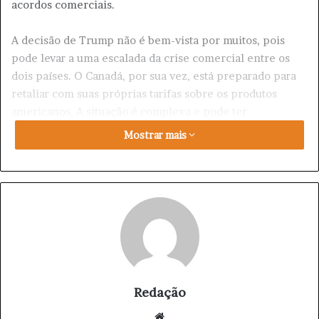
acordos comerciais.
A decisão de Trump não é bem-vista por muitos, pois
pode levar a uma escalada da crise comercial entre os
dois países. O Canadá, por sua vez, está preparado para
retaliar com suas próprias tarifas sobre os produtos
americanos. A situação é complexa e pode ter
consequências negativas para ambos os países,
Mostrar mais
especialmente para o comércio internacional. Além
disso, a medida pode afetar negativamente o setor
turístico, pois muitos viajantes americanos podem evitar
viajar para o Canadá devido à incerteza política.
A escalada da crise comercial entre os EUA e o Canadá é
um reflexo da nova política comercial promovida por
Trump, que busca proteger os interesses americanos e
reduzir o déficit comercial do país. No entanto, sua
Redação
abordagem agressiva pode levar a consequências
We