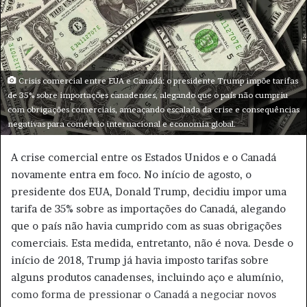
u
m
e
-
m
Crisis comercial entre EUA e Canadá: o presidente Trump impõe tarifas
a
de 35% sobre importações canadenses, alegando que o país não cumpriu
i
com obrigações comerciais, ameaçando escalada da crise e consequências
negativas para comércio internacional e economia global.
l
A crise comercial entre os Estados Unidos e o Canadá
novamente entra em foco. No início de agosto, o
presidente dos EUA, Donald Trump, decidiu impor uma
tarifa de 35% sobre as importações do Canadá, alegando
que o país não havia cumprido com as suas obrigações
comerciais. Esta medida, entretanto, não é nova. Desde o
início de 2018, Trump já havia imposto tarifas sobre
alguns produtos canadenses, incluindo aço e alumínio,
como forma de pressionar o Canadá a negociar novos