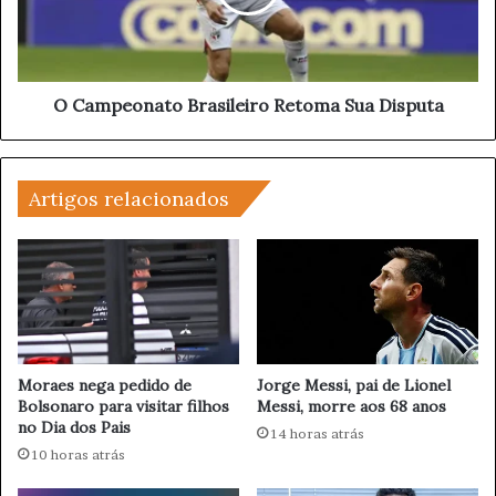
r
e
u
o
m
n
p
a
n
t
O Campeonato Brasileiro Retoma Sua Disputa
o
o
B
B
r
r
a
Artigos relacionados
a
s
s
i
i
l
l
D
e
e
i
s
r
a
o
t
R
Moraes nega pedido de
Jorge Messi, pai de Lionel
a
Bolsonaro para visitar filhos
Messi, morre aos 68 anos
e
D
no Dia dos Pais
t
14 horas atrás
e
o
10 horas atrás
b
m
a