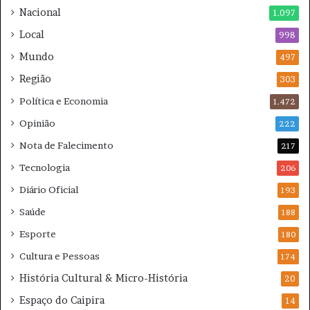
e
i
Nacional
1.097
m
c
Local
2
998
a
0
d
Mundo
497
2
o
Região
6
303
Política e Economia
1.472
Opinião
222
Nota de Falecimento
217
Tecnologia
206
Diário Oficial
193
Saúde
188
Esporte
180
Cultura e Pessoas
174
História Cultural & Micro-História
20
Espaço do Caipira
14