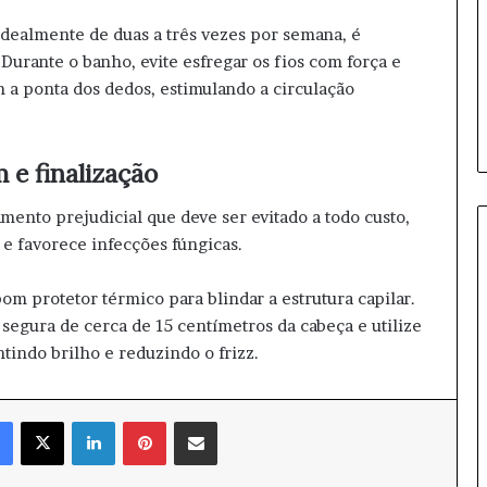
i
F
idealmente de duas a três vezes por semana, é
e
Durante o banho, evite esfregar os fios com força e
m
a ponta dos dedos, estimulando a circulação
i
n
i
 e finalização
n
o
n
ento prejudicial que deve ser evitado a todo custo,
o
e favorece infecções fúngicas.
v
a
om protetor térmico para blindar a estrutura capilar.
m
egura de cerca de 15 centímetros da cabeça e utilize
e
n
ntindo brilho e reduzindo o frizz.
t
e
Facebook
X
Linkedin
Pinterest
Compartilhar via e-mail