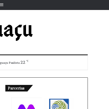
r
rtigo aleatório
Barra Lateral
℃
22
guaçu Paulista
Parcerias