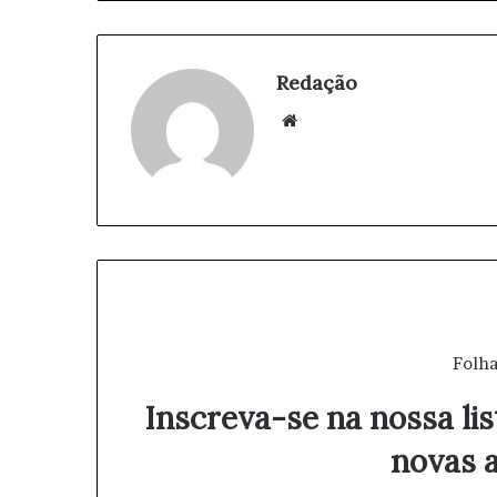
Redação
We
bsi
te
Folha
Inscreva-se na nossa lis
novas a