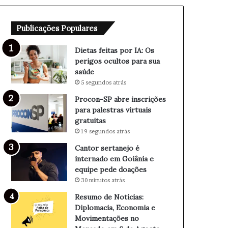
o
i
r
n
Publicações Populares
I
s
A
c
:
r
Dietas feitas por IA: Os
O
i
perigos ocultos para sua
s
ç
saúde
p
õ
5 segundos atrás
e
e
Procon-SP abre inscrições
r
s
para palestras virtuais
i
p
gratuitas
g
a
19 segundos atrás
o
r
s
a
Cantor sertanejo é
o
p
internado em Goiânia e
c
a
equipe pede doações
u
l
30 minutos atrás
l
e
Resumo de Notícias:
t
s
Diplomacia, Economia e
o
t
Movimentações no
s
r