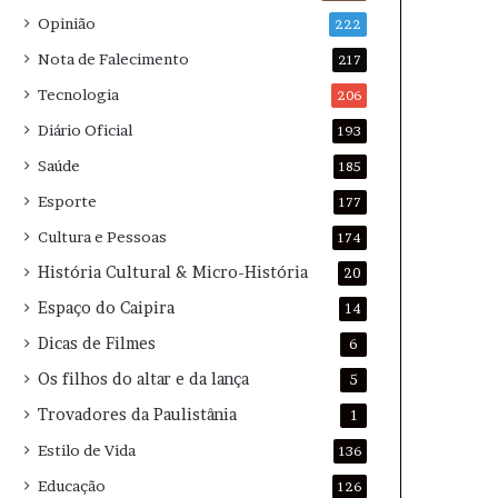
Opinião
222
Nota de Falecimento
217
Tecnologia
206
Diário Oficial
193
Saúde
185
Esporte
177
Cultura e Pessoas
174
História Cultural & Micro-História
20
Espaço do Caipira
14
Dicas de Filmes
6
Os filhos do altar e da lança
5
Trovadores da Paulistânia
1
Estilo de Vida
136
Educação
126