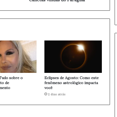
s
i
f
i
c
a
d
o
:
A
n
v
i
s
: Tudo sobre o
Eclipses de Agosto: Como este
a
to de
fenômeno astrológico impacta
P
imento
você
r
2 dias atrás
o
í
b
e