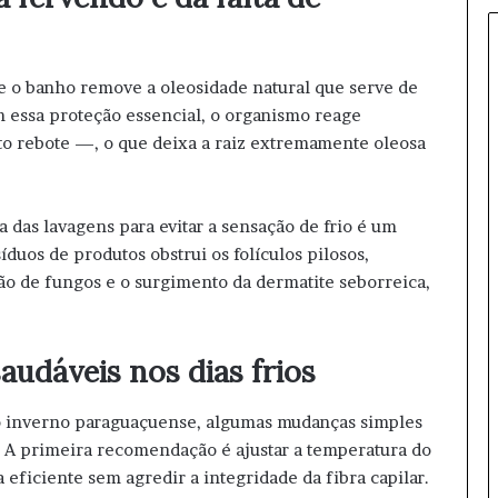
M
u
n
d
te o banho remove a oleosidade natural que serve de
i
m essa proteção essencial, o organismo reage
a
o rebote —, o que deixa a raiz extremamente oleosa
l
d
e
a das lavagens para evitar a sensação de frio é um
C
l
íduos de produtos obstrui os folículos pilosos,
u
ção de fungos e o surgimento da dermatite seborreica,
b
e
s
udáveis nos dias frios
d
e
V
 do inverno paraguaçuense, algumas mudanças simples
ô
. A primeira recomendação é ajustar a temperatura do
l
eficiente sem agredir a integridade da fibra capilar.
e