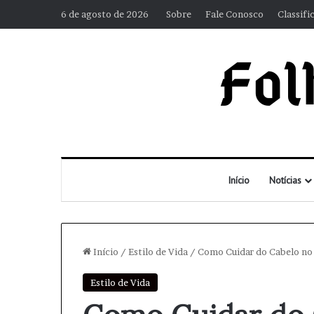
6 de agosto de 2026
Sobre
Fale Conosco
Classifi
Início
Notícias
Início
/
Estilo de Vida
/
Como Cuidar do Cabelo no 
Estilo de Vida