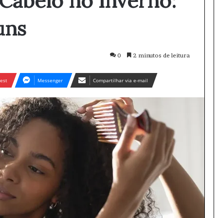
Cabelo no Inverno:
uns
0
2 minutos de leitura
est
Messenger
Compartilhar via e-mail