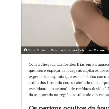
Como Cuidar do Cabelo no Inverno: Evite Erros Comuns
Com a chegada das frentes frias em Paraguaçu
quentes e espaçar as lavagens capilares cresc
especialistas aponta que esses hábitos com
saúde dos fios e do couro cabeludo nesta ép
escaldante e o acúmulo de resíduos devido à f
da temporada na região, resultando em caspa
Os perigos ocultos da água