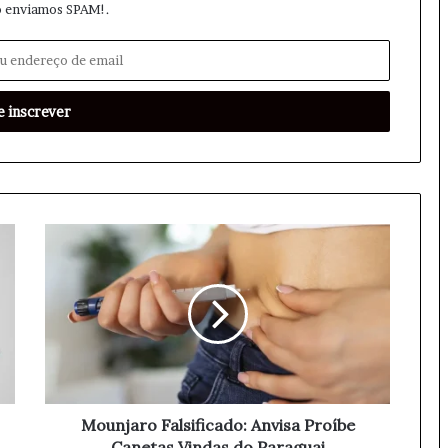
 enviamos SPAM!.
M
o
u
n
j
a
r
o
F
a
Mounjaro Falsificado: Anvisa Proíbe
l
Canetas Vindas do Paraguai