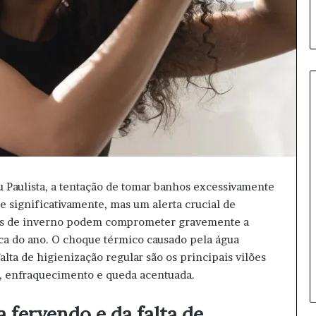
S
ã
o
P
 Paulista, a tentação de tomar banhos excessivamente
a
e significativamente, mas um alerta crucial de
u
15 horas atrás
uns de inverno podem comprometer gravemente a
l
São Paulo sedia Mundial de
o
oca do ano. O choque térmico causado pela água
Clubes de Vôlei Feminino
s
alta de higienização regular são os principais vilões
novamente
e
, enfraquecimento e queda acentuada.
d
i
 fervendo e da falta de
a