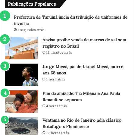
a
e
Publicações Populares
r
n
Quem for entrar na Justiça precisa considerar o valor da
u
d
Prefeitura de Tarumã inicia distribuição de uniformes de
causa. Processos de até 60 salários mínimos podem
m
a
inverno
ã
d
tramitar no Juizado Especial Federal, que julgam mais
4 segundos atrás
i
e
rápido. Processos acima desse valor só são julgados pela
Anvisa proíbe venda de marcas de sal sem
n
m
Justiça Federal.
registro no Brasil
i
a
c
r
11 minutos atrás
Quem está com ação na Justiça pode pedir ao juiz para
i
c
a
a
antecipar a decisão, mas o ideal é esperar a publicação
Jorge Messi, pai de Lionel Messi, morre
d
s
aos 68 anos
do acórdão pelo STF, que confirma que a revisão da vida
i
d
1 hora atrás
toda deverá ser seguida por todas as instâncias.
s
e
t
s
Fim da amizade: Tia Milena e Ana Paula
Documentos necessários
r
a
Renault se separam
i
l
4 horas atrás
b
s
• RG e CPF;
u
e
Ventania no Rio de Janeiro adia clássico
i
m
Botafogo x Fluminense
• Comprovante de residência atualizado e em nome do
ç
r
17 horas atrás
segurado;
ã
e