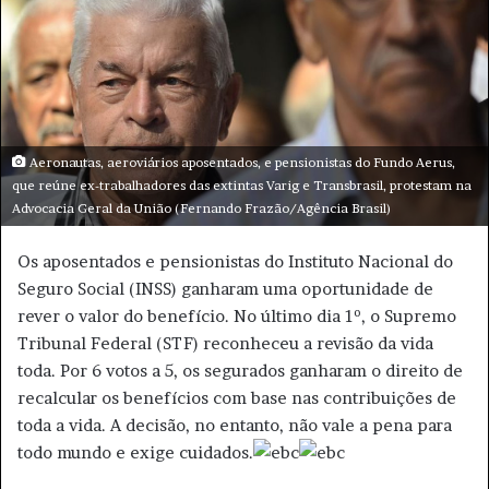
o
m
n
e
X
-
m
a
i
Aeronautas, aeroviários aposentados, e pensionistas do Fundo Aerus,
l
que reúne ex-trabalhadores das extintas Varig e Transbrasil, protestam na
Advocacia Geral da União (Fernando Frazão/Agência Brasil)
Os aposentados e pensionistas do Instituto Nacional do
Seguro Social (INSS) ganharam uma oportunidade de
rever o valor do benefício. No último dia 1º, o Supremo
Tribunal Federal (STF) reconheceu a revisão da vida
toda. Por 6 votos a 5, os segurados ganharam o direito de
recalcular os benefícios com base nas contribuições de
toda a vida. A decisão, no entanto, não vale a pena para
todo mundo e exige cuidados.