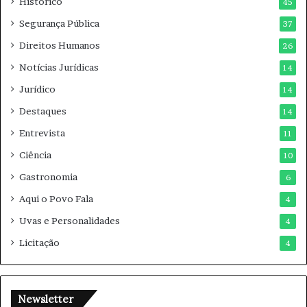
• Se suspeitar de golpe, bloquear o contato e fazer
Histórico
45
boletim de ocorrência.
Segurança Pública
37
Direitos Humanos
26
Aposentadorias
INSS
Notícias Jurídicas
14
Jurídico
14
revisão da vida toda
STF
Destaques
14
Entrevista
11
Ciência
10
Gastronomia
6
Aqui o Povo Fala
4
Uvas e Personalidades
4
Licitação
4
Newsletter