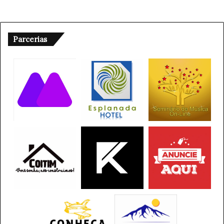
• Aposentadoria por idade;
• Aposentadoria por tempo de contribuição;
Parcerias
• Aposentadoria especial;
• Aposentadoria por deficiência;
• Aposentadoria por invalidez;
• Pensão por morte.
Casos em que vale a pena
O segurado precisa estar atento e fazer um cálculo
minucioso, com a conversão ao real das contribuições
anteriores à criação da moeda, para verificar se terá a
aposentadoria ou pensão elevada.