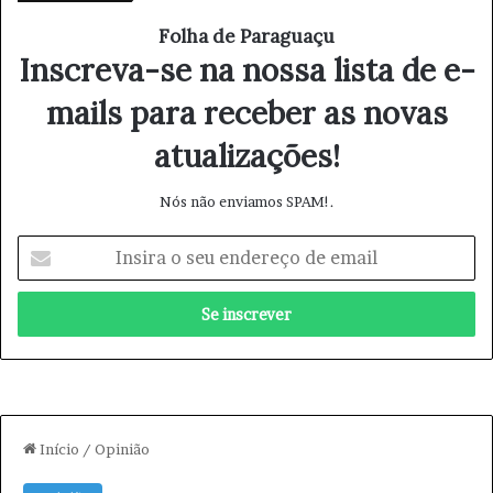
Folha de Paraguaçu
Inscreva-se na nossa lista de e-
mails para receber as novas
atualizações!
Nós não enviamos SPAM!.
I
n
s
i
r
a
o
s
e
u
e