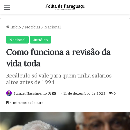
Menu
Início
/
Notícias
/
Nacional
Nacional
Jurídico
Como funciona a revisão da
vida toda
Recálculo só vale para quem tinha salários
altos antes de 1994
Samuel Nascimento
F
M
11 de dezembro de 2022
0
o
a
4 minutos de leitura
l
n
l
d
o
e
w
u