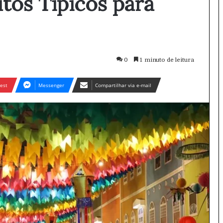
tos Típicos para
0
1 minuto de leitura
est
Messenger
Compartilhar via e-mail