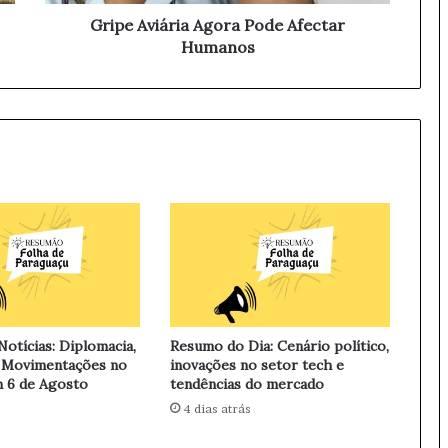
á
r
Gripe Aviária Agora Pode Afectar
i
Humanos
a
A
g
o
r
a
P
o
d
e
A
f
e
c
otícias: Diplomacia,
Resumo do Dia: Cenário político,
t
 Movimentações no
inovações no setor tech e
a
 6 de Agosto
tendências do mercado
r
4 dias atrás
H
u