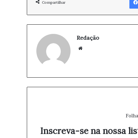
Compartilhar
Redação
We
bsi
te
Folha
Inscreva-se na nossa lis