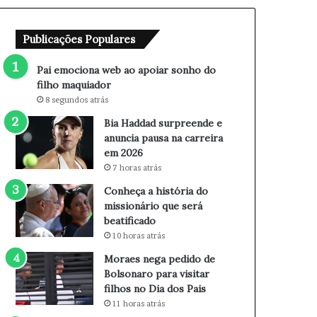
b
r
a
e
Publicações Populares
o
e
a
n
p
d
Pai emociona web ao apoiar sonho do
o
e
filho maquiador
i
e
8 segundos atrás
a
a
Bia Haddad surpreende e
r
n
anuncia pausa na carreira
s
u
em 2026
o
n
7 horas atrás
n
c
h
i
Conheça a história do
o
a
missionário que será
d
p
beatificado
o
a
10 horas atrás
f
u
Moraes nega pedido de
i
s
Bolsonaro para visitar
l
a
filhos no Dia dos Pais
h
n
11 horas atrás
o
a