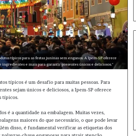
P
dutos típicos para as festas juninas sem enganos. A Ipem-SP oferece
r
ingredientes e mais para garantir presentes únicos e deliciosos."
e
f
utos típicos é um desafio para muitas pessoas. Para
e
i
sentes sejam únicos e deliciosos, a Ipem-SP oferece
18 horas atrás
t
 típicos.
Prefeitura de Tarumã inicia
u
distribuição de uniformes de
r
os é a quantidade na embalagem. Muitas vezes,
inverno
a
alagens maiores do que necessário, o que pode levar
d
lém disso, é fundamental verificar as etiquetas dos
e
T
palavras-chave enganosas para atrair atenção.