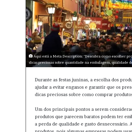
Aqui está a Meta Description: "Descubra como escolher pro
dicas preciosas sobre quantidade na embalagem, qualidade de 
Durante as festas juninas, a escolha dos prod
ajudar a evitar enganos e garantir que os pre
dicas preciosas sobre como comprar produtos
Um dos principais pontos a serem considerad
produtos que parecem baratos podem ter emb
a perda de qualidade e gasto desnecessário. A
produtos, pois algumas empresas podem usar 