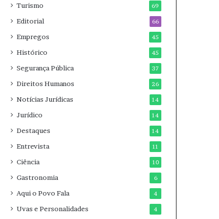
Turismo
69
Editorial
66
Empregos
45
Histórico
45
Segurança Pública
37
Direitos Humanos
26
Notícias Jurídicas
14
Jurídico
14
Destaques
14
Entrevista
11
Ciência
10
Gastronomia
6
Aqui o Povo Fala
4
Uvas e Personalidades
4