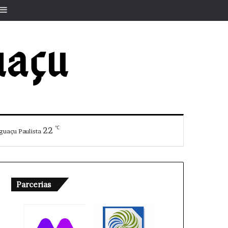
r
rtigo aleatório
Barra Lateral
℃
22
guaçu Paulista
Parcerias