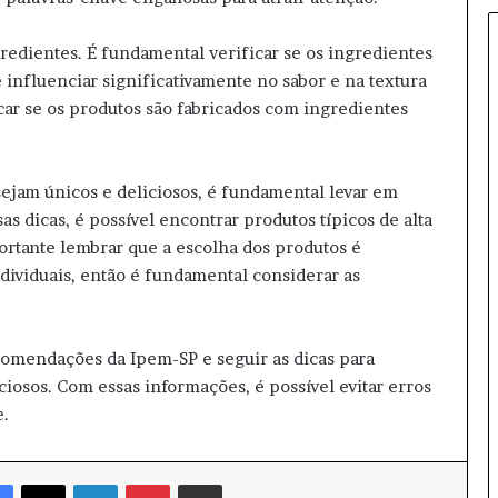
a
r
redientes. É fundamental verificar se os ingredientes
u
e influenciar significativamente no sabor e na textura
m
icar se os produtos são fabricados com ingredientes
ã
i
n
i
 sejam únicos e deliciosos, é fundamental levar em
c
 dicas, é possível encontrar produtos típicos de alta
i
portante lembrar que a escolha dos produtos é
a
d
dividuais, então é fundamental considerar as
i
s
t
comendações da Ipem-SP e seguir as dicas para
r
ciosos. Com essas informações, é possível evitar erros
i
b
e.
u
i
ç
Facebook
X
Linkedin
Pinterest
Compartilhar via e-mail