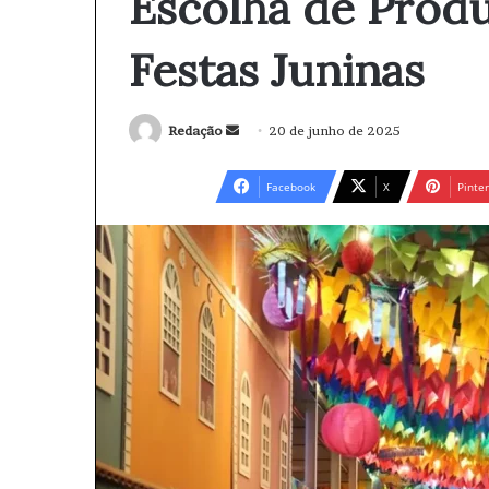
Escolha de Produ
Festas Juninas
Redação
M
20 de junho de 2025
a
n
Facebook
X
Pinter
d
e
u
m
e
-
m
a
i
l