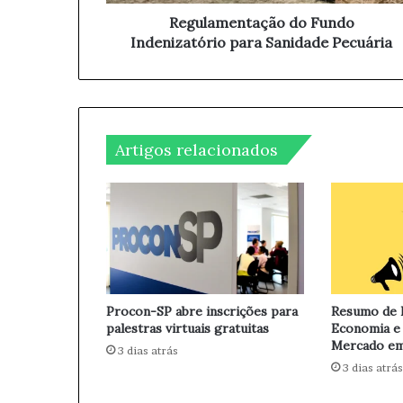
n
o
t
Regulamentação do Fundo
d
a
Indenizatório para Sanidade Pecuária
e
ç
e
ã
m
o
a
d
i
o
l
Artigos relacionados
F
u
n
d
o
I
n
d
e
Procon-SP abre inscrições para
Resumo de N
n
palestras virtuais gratuitas
Economia e
i
Mercado em
3 dias atrás
z
3 dias atrás
a
t