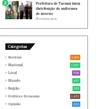
m
c
Prefeitura de Tarumã inicia
a
a
distribuição de uniformes
q
r
de inverno
u
r
14 horas atrás
i
e
a
i
d
r
o
a
r
e
Categorias
m
2
Notícias
3.609
0
2
Nacional
1.097
6
Local
998
Mundo
497
Região
303
Política e Economia
1.472
Opinião
222