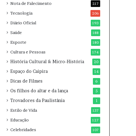
Nota de Falecimento
217
Tecnologia
206
Diário Oficial
193
Saúde
188
Esporte
180
Cultura e Pessoas
174
História Cultural & Micro-História
20
Espaço do Caipira
14
Dicas de Filmes
6
Os filhos do altar e da lança
5
Trovadores da Paulistânia
1
Estilo de Vida
137
Educação
127
Celebridades
107