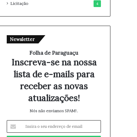
Licitação
4
Newsletter
Folha de Paraguaçu
Inscreva-se na nossa
lista de e-mails para
receber as novas
atualizações!
Nós não enviamos SPAM!.
I
n
s