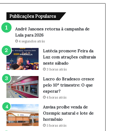
e
e
t
F
Publicações Populares
o
e
r
i
n
r
André Janones retorna à campanha de
a
a
Lula para 2026
à
d
4 segundos atrás
c
a
Lutécia promove Feira da
a
L
Luz com atrações culturais
m
u
neste sábado
p
z
3 horas atrás
a
c
n
o
Lucro do Bradesco cresce
h
m
pelo 10º trimestre: O que
a
a
esperar?
d
t
4 horas atrás
e
r
Anvisa proíbe venda de
L
a
Ozempic natural e lote de
u
ç
hormônio
l
õ
5 horas atrás
a
e