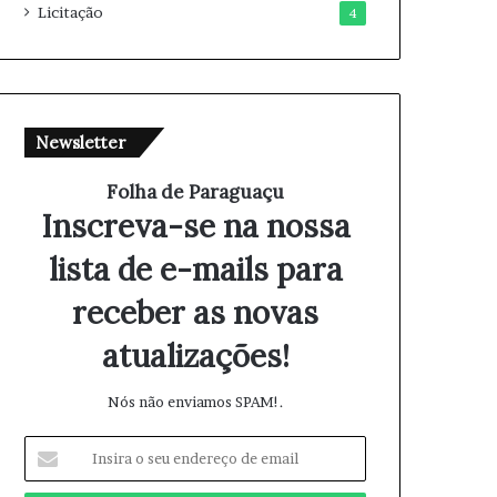
Licitação
4
Newsletter
Folha de Paraguaçu
Inscreva-se na nossa
lista de e-mails para
receber as novas
atualizações!
Nós não enviamos SPAM!.
I
n
s