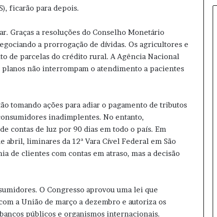
o
, ficarão para depois.
r
I
ar. Graças a resoluções do Conselho Monetário
A
egociando a prorrogação de dívidas. Os agricultores e
:
o de parcelas do crédito rural. A Agência Nacional
O
s
s planos não interrompam o atendimento a pacientes
p
e
r
tão tomando ações para adiar o pagamento de tributos
i
e consumidores inadimplentes. No entanto,
g
de contas de luz por 90 dias em todo o país. Em
o
s
de abril, liminares da 12ª Vara Cível Federal em São
o
nia de clientes com contas em atraso, mas a decisão
c
u
l
sumidores. O Congresso aprovou uma lei que
t
o
com a União de março a dezembro e autoriza os
s
bancos públicos e organismos internacionais.