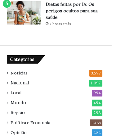
p
s
Dietas feitas por IA: Os
a
c
perigos ocultos para sua
r
u
saúde
a
l
7 horas atrás
2
t
0
u
2
r
6
a
i
Categorias
s
n
Notícias
3.597
e
s
Nacional
1.097
t
Local
994
e
s
Mundo
494
á
Região
b
298
a
Política e Economia
1.468
d
o
Opinião
222