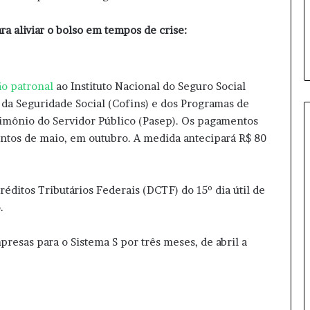
p
a
a aliviar o bolso em tempos de crise:
r
a
s
u
ão patronal
ao Instituto Nacional do Seguro Social
a
 da Seguridade Social (Cofins) e dos Programas de
s
rimônio do Servidor Público (Pasep). Os pagamentos
a
ú
entos de maio, em outubro. A medida antecipará R$ 80
d
e
itos Tributários Federais (DCTF) do 15º dia útil de
.
sas para o Sistema S por três meses, de abril a