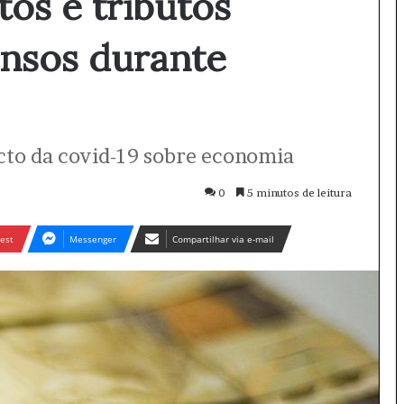
os e tributos
ensos durante
cto da covid-19 sobre economia
0
5 minutos de leitura
est
Messenger
Compartilhar via e-mail