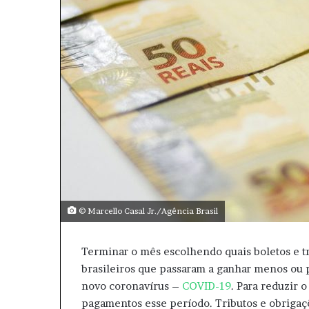
a
i
l
© Marcello Casal Jr./Agência Brasil
Terminar o mês escolhendo quais boletos e tr
brasileiros que passaram a ganhar menos ou 
novo coronavírus –
COVID-19
. Para reduzir 
pagamentos esse período. Tributos e obrigaç