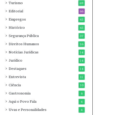
Turismo
69
Editorial
66
Empregos
45
Histórico
45
Segurança Pública
37
Direitos Humanos
26
Notícias Jurídicas
14
Jurídico
14
Destaques
14
Entrevista
11
Ciência
10
Gastronomia
6
Aqui o Povo Fala
4
Uvas e Personalidades
4