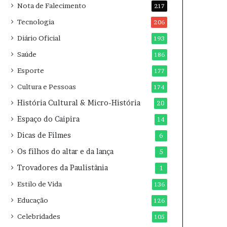
Nota de Falecimento
217
Tecnologia
206
Diário Oficial
193
Saúde
186
Esporte
177
Cultura e Pessoas
174
História Cultural & Micro-História
20
Espaço do Caipira
14
Dicas de Filmes
6
Os filhos do altar e da lança
5
Trovadores da Paulistânia
1
Estilo de Vida
136
Educação
126
Celebridades
105