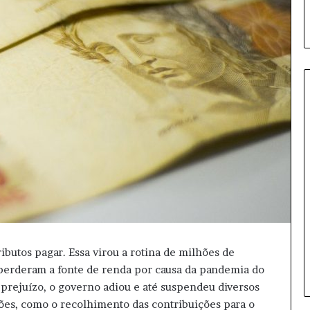
D
i
e
t
a
s
f
7 horas atrás
e
Dietas feitas por IA: Os perigos
i
ibutos pagar. Essa virou a rotina de milhões de
ocultos para sua saúde
t
perderam a fonte de renda por causa da pandemia do
a
o prejuízo, o governo adiou e até suspendeu diversos
s
ões, como o recolhimento das contribuições para o
p