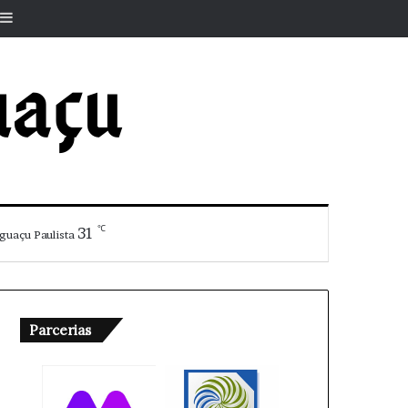
r
rtigo aleatório
Barra Lateral
℃
31
guaçu Paulista
Parcerias