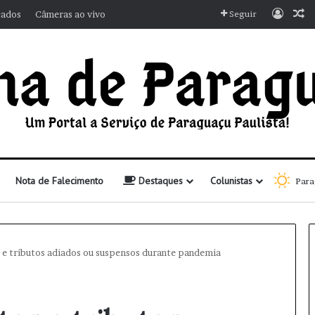
Entra
A
cados
Câmeras ao vivo
Seguir
Nota de Falecimento
Destaques
Colunistas
Para
e tributos adiados ou suspensos durante pandemia