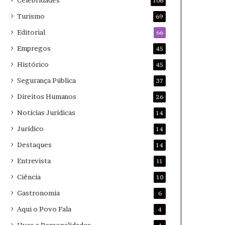
Celebridades
106
Turismo
69
Editorial
66
Empregos
45
Histórico
45
Segurança Pública
37
Direitos Humanos
26
Notícias Jurídicas
14
Jurídico
14
Destaques
14
Entrevista
11
Ciência
10
Gastronomia
6
Aqui o Povo Fala
4