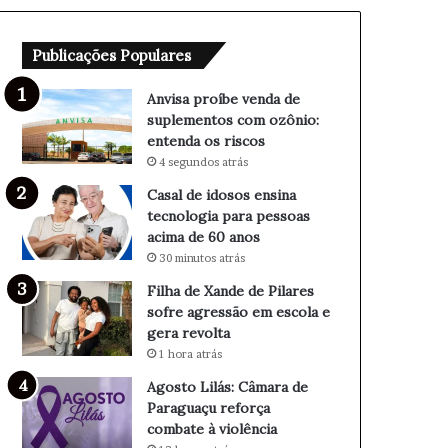
e
e
n
n
Publicações Populares
d
s
a
i
d
n
Anvisa proíbe venda de
e
a
suplementos com ozônio:
s
t
entenda os riscos
u
e
4 segundos atrás
p
c
Casal de idosos ensina
l
n
tecnologia para pessoas
e
o
acima de 60 anos
m
l
30 minutos atrás
e
o
n
g
Filha de Xande de Pilares
t
i
sofre agressão em escola e
o
a
gera revolta
s
p
1 hora atrás
c
a
Agosto Lilás: Câmara de
o
r
Paraguaçu reforça
m
a
combate à violência
o
p