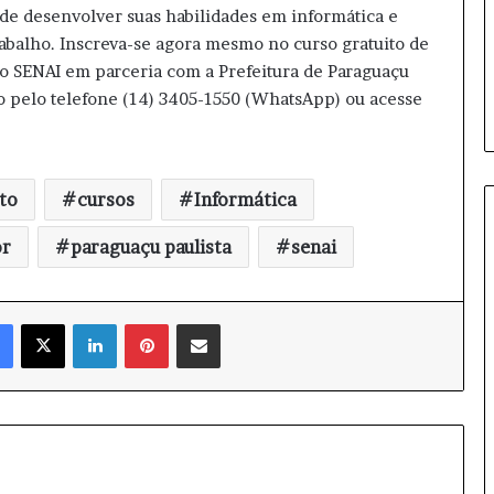
r
 de desenvolver suas habilidades em informática e
a
abalho. Inscreva-se agora mesmo no curso gratuito de
p
 SENAI em parceria com a Prefeitura de Paraguaçu
e
to pelo telefone (14) 3405-1550 (WhatsApp) ou acesse
n
a
s
c
a
to
cursos
Informática
m
p
or
paraguaçu paulista
senai
e
õ
e
Facebook
X
Linkedin
Pinterest
Compartilhar via e-mail
s