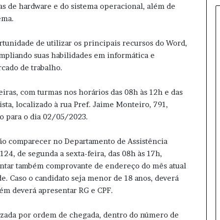
has de hardware e do sistema operacional, além de
Q
u
ema.
a
r
ortunidade de utilizar os principais recursos do Word,
t
mpliando suas habilidades em informática e
a
cado de trabalho.
s
d
e
feiras, com turmas nos horários das 08h às 12h e das
f
sta, localizado à rua Pref. Jaime Monteiro, 791,
i
sto para o dia 02/05/2023.
n
a
erão comparecer no Departamento de Assistência
l
p
124, de segunda a sexta-feira, das 08h às 17h,
o
entar também comprovante de endereço do mês atual
d
e. Caso o candidato seja menor de 18 anos, deverá
e
ém deverá apresentar RG e CPF.
m
t
e
alizada por ordem de chegada, dentro do número de