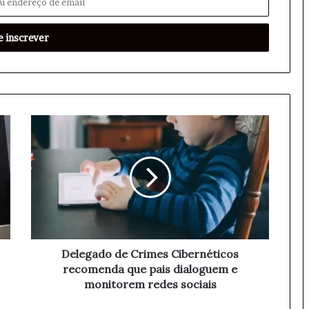
D
e
l
e
g
a
d
o
d
e
Delegado de Crimes Cibernéticos
C
recomenda que pais dialoguem e
r
monitorem redes sociais
i