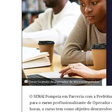
m
a
i
l
Curso Gratuito de Operador de Microcomputador
O SENAI Pompeia em Parceria com a Prefeitura
para o
curso
profissionalizante de Operador
horas, o curso tem como objetivo desenvolve