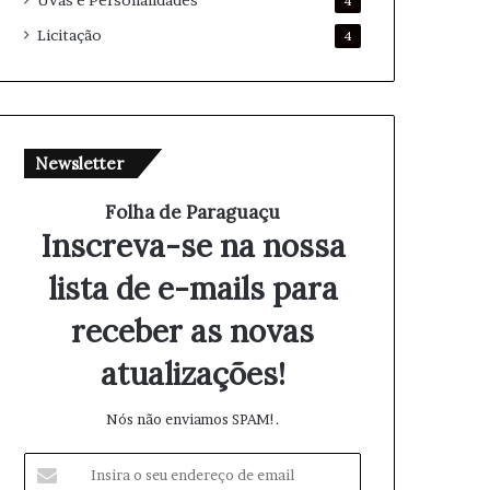
Uvas e Personalidades
4
Licitação
4
Newsletter
Folha de Paraguaçu
Inscreva-se na nossa
lista de e-mails para
receber as novas
atualizações!
Nós não enviamos SPAM!.
I
n