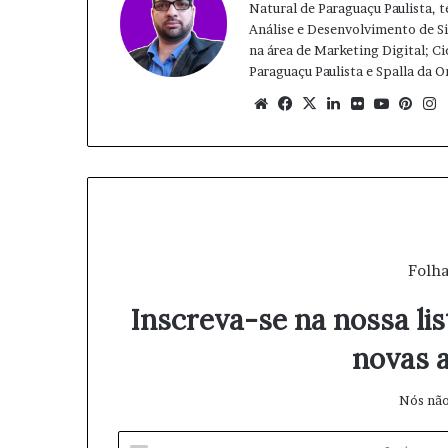
Natural de Paraguaçu Paulista, 
Análise e Desenvolvimento de 
na área de Marketing Digital; Ci
Paraguaçu Paulista e Spalla da 
We
Fa
X
Lin
Fli
Yo
Pin
bsi
ce
ke
ckr
uT
ter
te
bo
din
ub
est
ok
e
Folha
Inscreva-se na nossa lis
novas a
Nós não
I