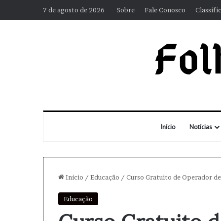
7 de agosto de 2026
Sobre
Fale Conosco
Classifi
Início
Notícias
Início
/
Educação
/
Curso Gratuito de Operador de
Educação