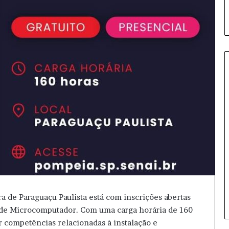
C
o
p
a
d
o
B
15 horas atrás
r
Copa do Brasil: Quartas de fina
a
podem ter apenas campeões
s
 de Paraguaçu Paulista está com inscrições abertas
i
 de Microcomputador. Com uma carga horária de 160
l
r competências relacionadas à instalação e
: