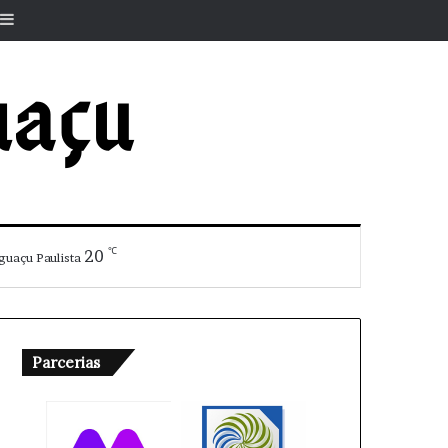
r
rtigo aleatório
Barra Lateral
℃
20
guaçu Paulista
Parcerias