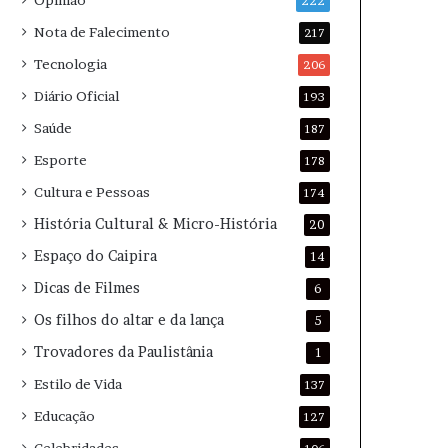
Opinião
222
Nota de Falecimento
217
Tecnologia
206
Diário Oficial
193
Saúde
187
Esporte
178
Cultura e Pessoas
174
História Cultural & Micro-História
20
Espaço do Caipira
14
Dicas de Filmes
6
Os filhos do altar e da lança
5
Trovadores da Paulistânia
1
Estilo de Vida
137
Educação
127