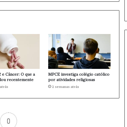
m
e
s
C
i
b
e
r
n
é
t
i
c
2 e Câncer: O que a
MPCE investiga colégio católico
o
elou recentemente
por atividades religiosas
s
atrás
2 semanas atrás
r
e
c
o
m
0
e
n