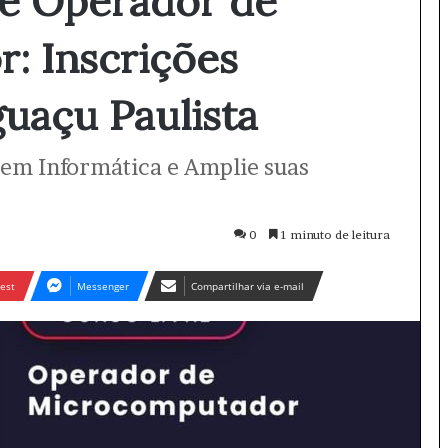
de Operador de
: Inscrições
uaçu Paulista
em Informática e Amplie suas
0
1 minuto de leitura
est
Messenger
Compartilhar via e-mail