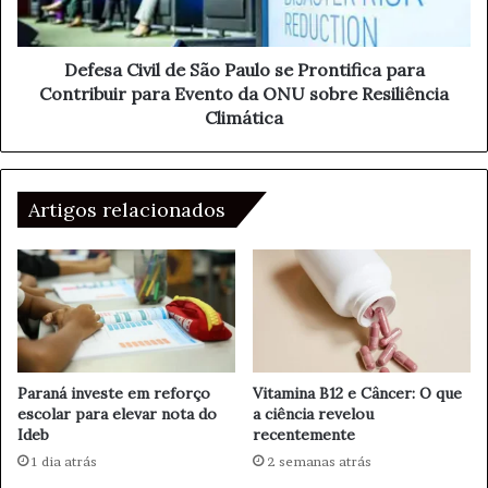
i
i
ç
v
ã
i
Defesa Civil de São Paulo se Prontifica para
o
l
Contribuir para Evento da ONU sobre Resiliência
E
d
Climática
n
e
e
S
r
ã
g
o
Artigos relacionados
e
P
t
a
i
u
c
l
a
o
c
s
o
e
m
P
Paraná investe em reforço
Vitamina B12 e Câncer: O que
A
r
escolar para elevar nota do
a ciência revelou
c
Ideb
recentemente
o
o
n
1 dia atrás
2 semanas atrás
r
t