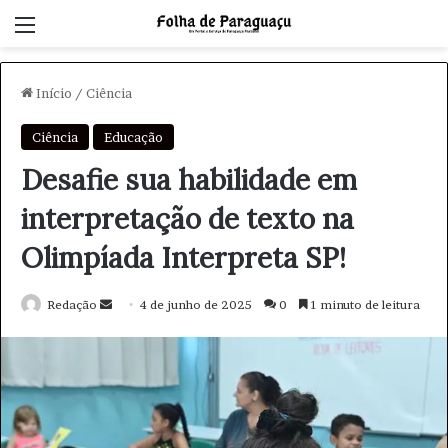
Menu
Início
/
Ciência
Ciência
Educação
Desafie sua habilidade em
interpretação de texto na
Olimpíada Interpreta SP!
Redação
M
4 de junho de 2025
0
1 minuto de leitura
a
n
d
e
u