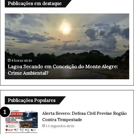
Publicações em destaque
A
l
e
r
t
a
S
e
1 hora atrás
do Monte Alegre:
Alerta Severo: Defesa Civil Previn
v
Tempestade
e
r
o
:
D
Publicações Populares
e
f
Alerta Severo: Defesa Civil Previne Região
e
Contra Tempestade
s
15 segundos atrás
a