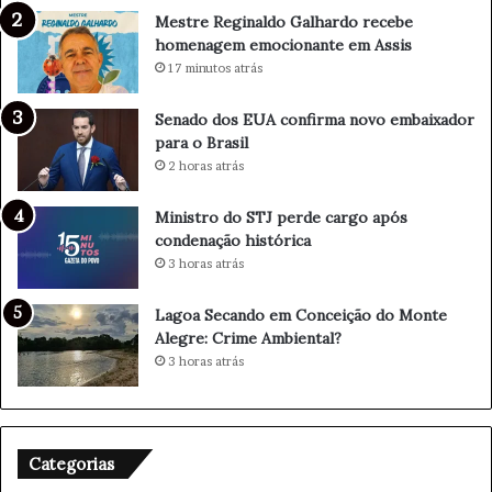
C
Mestre Reginaldo Galhardo recebe
i
homenagem emocionante em Assis
v
17 minutos atrás
i
l
Senado dos EUA confirma novo embaixador
P
para o Brasil
r
2 horas atrás
e
v
i
Ministro do STJ perde cargo após
n
condenação histórica
e
3 horas atrás
R
e
Lagoa Secando em Conceição do Monte
g
Alegre: Crime Ambiental?
i
3 horas atrás
ã
o
C
o
Categorias
n
t