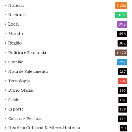
Notícias
r
3.606
a
Nacional
1.097
T
Local
e
998
m
Mundo
496
p
Região
e
302
s
Política e Economia
1.470
t
a
Opinião
222
d
Nota de Falecimento
217
e
Tecnologia
206
Diário Oficial
193
Saúde
187
Esporte
178
Cultura e Pessoas
174
História Cultural & Micro-História
20