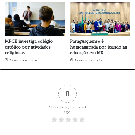
d
i
o
f
p
i
a
c
r
a
a
p
MPCE investiga colégio
Paraguaçuense é
A
a
católico por atividades
homenageada por legado na
m
r
religiosas
educação em MS
p
a
l
2 semanas atrás
3 semanas atrás
C
i
o
a
n
r
t
U
r
s
0
i
o
b
d
u
Classificação do art
e
i
igo
B
r
i
p
o
a