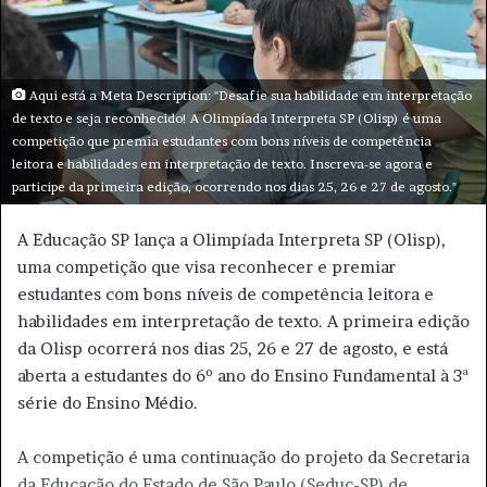
m
e
-
m
Aqui está a Meta Description: "Desafie sua habilidade em interpretação
a
de texto e seja reconhecido! A Olimpíada Interpreta SP (Olisp) é uma
i
competição que premia estudantes com bons níveis de competência
l
leitora e habilidades em interpretação de texto. Inscreva-se agora e
participe da primeira edição, ocorrendo nos dias 25, 26 e 27 de agosto."
A Educação SP lança a Olimpíada Interpreta SP (Olisp),
uma competição que visa reconhecer e premiar
estudantes com bons níveis de competência leitora e
habilidades em interpretação de texto. A primeira edição
da Olisp ocorrerá nos dias 25, 26 e 27 de agosto, e está
aberta a estudantes do 6º ano do Ensino Fundamental à 3ª
série do Ensino Médio.
A competição é uma continuação do projeto da Secretaria
da Educação do Estado de São Paulo (Seduc-SP) de