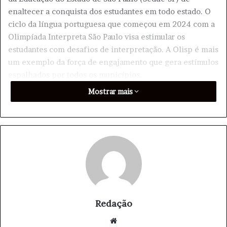
enaltecer a conquista dos estudantes em todo estado. O
ciclo da língua portuguesa que começou em 2024 com a
Olimpíada Interpreta São Paulo visa estimular os
estudantes com desafios de interpretação. A Olisp é mais
um exemplo da força de engajamento que gera estímulos
espalhados por todos os municípios.
Mostrar mais
Os alunos participantes da Olisp serão desafiados a
resolver questões ligadas à compreensão de diferentes
linguagens e gêneros textuais. O nível de dificuldade de
cada item varia de acordo com o ano ou série do aluno. A
classificação dos estudantes será feita por município ou
região, e além dos alunos, professores, escolas e
diretorias também serão premiadas. O “troféu olímpico”
será entregue às diretorias regionais de ensino que
atingirem 90% ou mais de participação de alunos.
Redação
We
Para se inscrever na Olisp, os estudantes precisaram ter