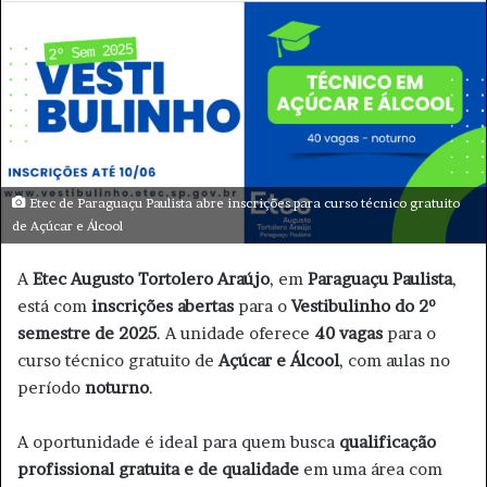
n
d
e
u
m
e
-
m
Etec de Paraguaçu Paulista abre inscrições para curso técnico gratuito
de Açúcar e Álcool
a
i
A
Etec Augusto Tortolero Araújo
, em
Paraguaçu Paulista
,
l
está com
inscrições abertas
para o
Vestibulinho do 2º
semestre de 2025
. A unidade oferece
40 vagas
para o
curso técnico gratuito de
Açúcar e Álcool
, com aulas no
período
noturno
.
A oportunidade é ideal para quem busca
qualificação
profissional gratuita e de qualidade
em uma área com