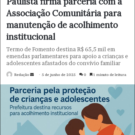
e
ç
o
d
e
e
m
a
i
l