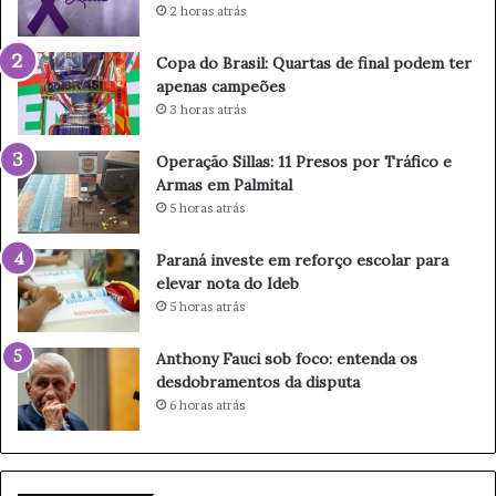
a
2 horas atrás
d
e
Copa do Brasil: Quartas de final podem ter
P
apenas campeões
a
3 horas atrás
r
a
Operação Sillas: 11 Presos por Tráfico e
g
Armas em Palmital
u
5 horas atrás
a
ç
u
Paraná investe em reforço escolar para
r
elevar nota do Ideb
e
5 horas atrás
f
o
Anthony Fauci sob foco: entenda os
r
desdobramentos da disputa
ç
6 horas atrás
a
c
o
m