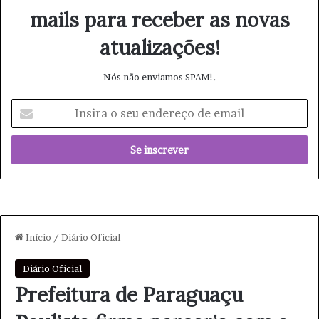
mails para receber as novas
atualizações!
Nós não enviamos SPAM!.
I
n
s
i
r
a
o
s
e
u
e
n
d
e
r