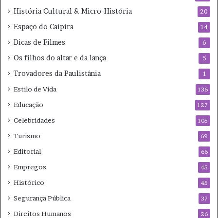
História Cultural & Micro-História
20
Espaço do Caipira
14
Dicas de Filmes
6
Os filhos do altar e da lança
5
Trovadores da Paulistânia
1
Estilo de Vida
136
Educação
127
Celebridades
105
Turismo
69
Editorial
66
Empregos
45
Histórico
45
Segurança Pública
37
Direitos Humanos
26