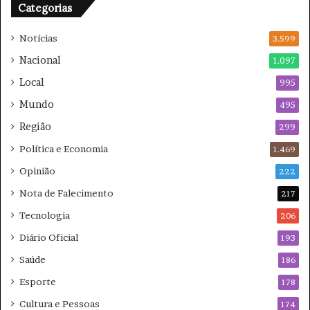
Categorias
b
a
Notícias
t
3.599
e
Nacional
1.097
à
Local
v
995
i
Mundo
495
o
Região
l
299
ê
Política e Economia
1.469
n
c
Opinião
222
i
Nota de Falecimento
217
a
Tecnologia
206
Diário Oficial
193
Saúde
186
Esporte
178
Cultura e Pessoas
174