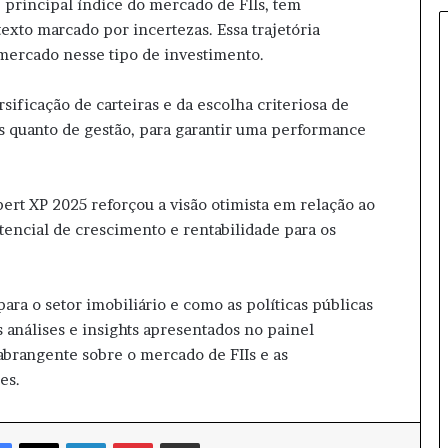
, principal índice do mercado de FIIs, tem
o
xto marcado por incertezas. Essa trajetória
b
 mercado nesse tipo de investimento.
f
o
c
sificação de carteiras e da escolha criteriosa de
o
os quanto de gestão, para garantir uma performance
:
e
n
t
pert XP 2025 reforçou a visão otimista em relação ao
e
tencial de crescimento e rentabilidade para os
n
d
a
ra o setor imobiliário e como as políticas públicas
o
análises e insights apresentados no painel
s
d
abrangente sobre o mercado de FIIs e as
e
es.
s
d
o
Facebook
X
Linkedin
Pinterest
Compartilhar via e-mail