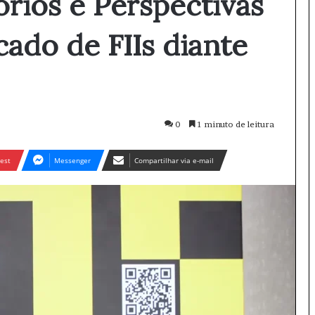
órios e Perspectivas
cado de FIIs diante
0
1 minuto de leitura
est
Messenger
Compartilhar via e-mail