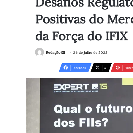
Desafios Regulat
Positivas do Mer
da Força do IFIX
Redação
M
26 de julho de 2025
a
n
Facebook
X
Pinter
d
e
u
m
e
-
m
a
i