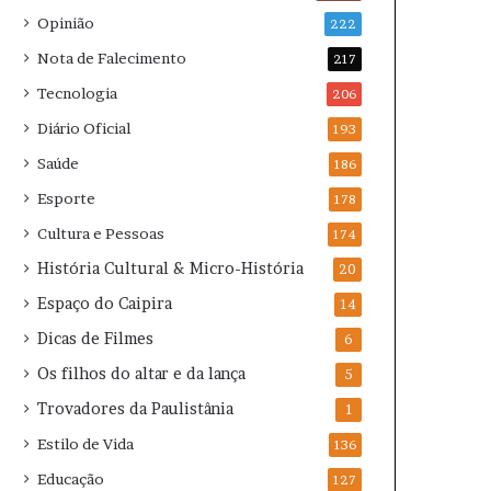
Opinião
222
Nota de Falecimento
217
Tecnologia
206
Diário Oficial
193
Saúde
186
Esporte
178
Cultura e Pessoas
174
História Cultural & Micro-História
20
Espaço do Caipira
14
Dicas de Filmes
6
Os filhos do altar e da lança
5
Trovadores da Paulistânia
1
Estilo de Vida
136
Educação
127