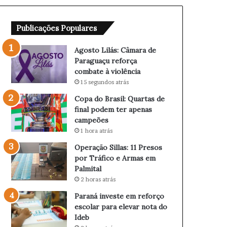
â
Q
m
u
Publicações Populares
a
a
r
r
a
t
Agosto Lilás: Câmara de
d
a
Paraguaçu reforça
e
s
combate à violência
P
d
15 segundos atrás
a
e
Copa do Brasil: Quartas de
r
f
final podem ter apenas
a
i
campeões
g
n
1 hora atrás
u
a
a
l
Operação Sillas: 11 Presos
ç
p
por Tráfico e Armas em
u
o
Palmital
r
d
2 horas atrás
e
e
Paraná investe em reforço
f
m
escolar para elevar nota do
o
t
Ideb
r
e