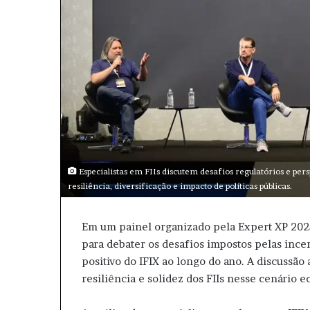
l
Especialistas em FIIs discutem desafios regulatórios e pers
resiliência, diversificação e impacto de políticas públicas.
Em um painel organizado pela Expert XP 2025
para debater os desafios impostos pelas inc
positivo do IFIX ao longo do ano. A discussão
resiliência e solidez dos FIIs nesse cenário 