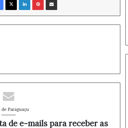
b
r
a
m
e
n
t
o
s
d
a
d
i
s
p
u
t
a
 de Paraguaçu
ta de e-mails para receber as