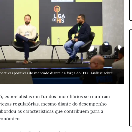
A
n
t
pectivas positivas do mercado diante da força do IFIX. Análise sobre
h
o
n
y
, especialistas em fundos imobiliários se reuniram
5 horas atrás
F
Anthony Fauci sob foco: entend
ertezas regulatórias, mesmo diante do desempenho
a
os desdobramentos da disputa
 abordou as características que contribuem para a
u
c
econômico.
i
s