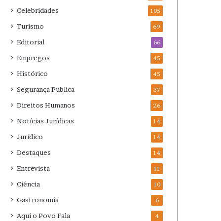
Celebridades
105
Turismo
69
Editorial
66
Empregos
45
Histórico
45
Segurança Pública
37
Direitos Humanos
26
Notícias Jurídicas
14
Jurídico
14
Destaques
14
Entrevista
11
Ciência
10
Gastronomia
6
Aqui o Povo Fala
4