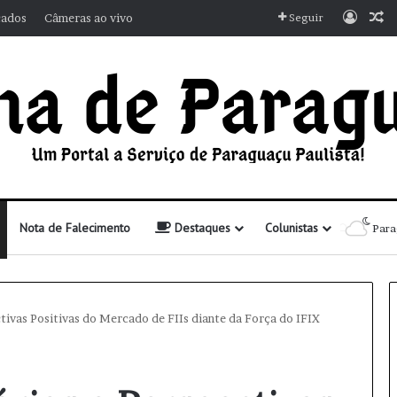
Entra
A
cados
Câmeras ao vivo
Seguir
Nota de Falecimento
Destaques
Colunistas
Para
tivas Positivas do Mercado de FIIs diante da Força do IFIX