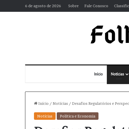
6 de agosto de 2026
Sobre
Fale Conosco
Classifi
Início
Notícias
Início
/
Notícias
/
Desafios Regulatórios e Perspec
Notícias
Política e Economia