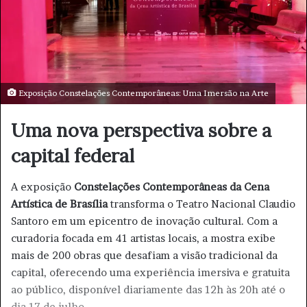
e
-
m
a
i
Exposição Constelações Contemporâneas: Uma Imersão na Arte
l
Uma nova perspectiva sobre a
capital federal
A exposição
Constelações Contemporâneas da Cena
Artística de Brasília
transforma o Teatro Nacional Claudio
Santoro em um epicentro de inovação cultural. Com a
curadoria focada em 41 artistas locais, a mostra exibe
mais de 200 obras que desafiam a visão tradicional da
capital, oferecendo uma experiência imersiva e gratuita
ao público, disponível diariamente das 12h às 20h até o
dia 17 de julho.