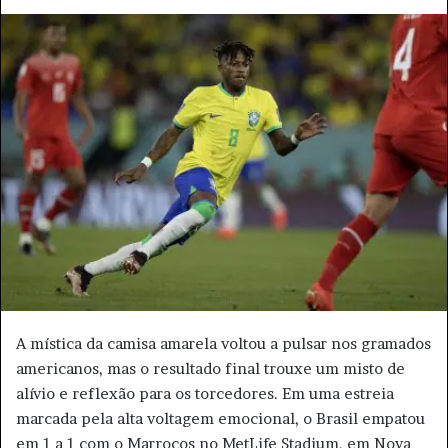
e
m
a
i
l