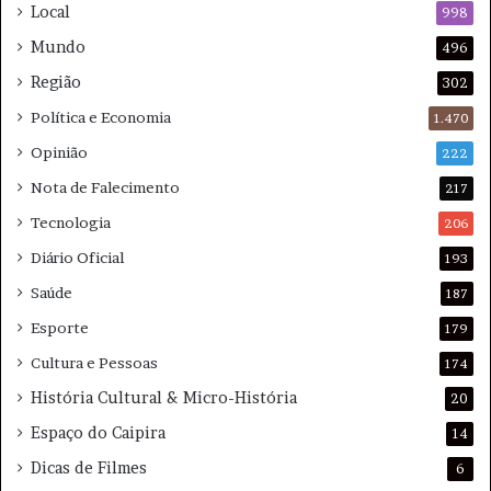
F
T
Local
998
l
e
Mundo
496
u
m
m
p
Região
302
i
e
Política e Economia
1.470
n
s
e
t
Opinião
222
n
a
Nota de Falecimento
s
217
d
e
e
Tecnologia
206
Diário Oficial
193
Saúde
187
Esporte
179
Cultura e Pessoas
174
História Cultural & Micro-História
20
Espaço do Caipira
14
Dicas de Filmes
6