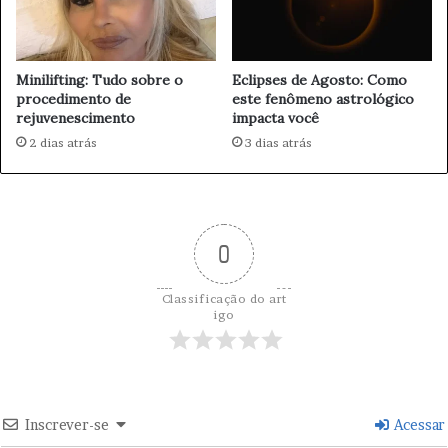
2
e
6
i
r
Minilifting: Tudo sobre o
Eclipses de Agosto: Como
a
procedimento de
este fenômeno astrológico
p
rejuvenescimento
impacta você
r
2 dias atrás
3 dias atrás
o
c
e
s
s
0
a
r
á
Classificação do art
a
igo
U
n
i
ã
o
Inscrever-se
Acessar