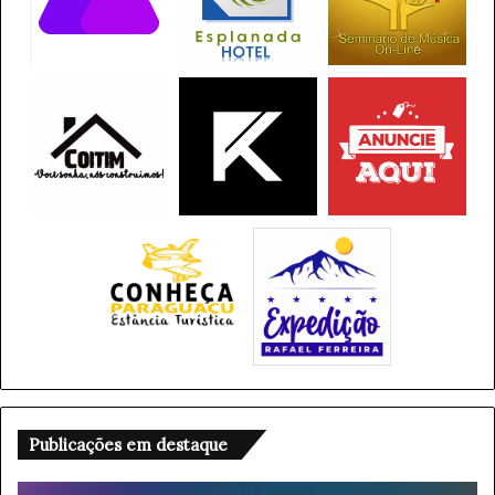
Publicações em destaque
V
A