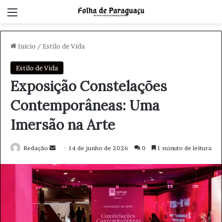
Menu
Início
/
Estilo de Vida
Estilo de Vida
Exposição Constelações
Contemporâneas: Uma
Imersão na Arte
Redação
M
14 de junho de 2026
0
1 minuto de leitura
a
n
d
e
u
m