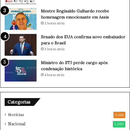
a
i
d
l
Mestre Reginaldo Galhardo recebe
i
P
homenagem emocionante em Assis
a
r
2 horas atrás
c
e
l
v
Senado dos EUA confirma novo embaixador
á
i
para o Brasil
s
n
3 horas atrás
s
e
i
R
Ministro do STJ perde cargo após
c
e
condenação histórica
o
g
4 horas atrás
B
i
o
ã
t
o
a
C
f
o
Categorias
o
n
g
t
Notícias
3.606
o
r
Nacional
1.097
x
a