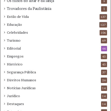
Os filhos do altar e da lança
5
Trovadores da Paulistânia
1
Estilo de Vida
137
Educação
127
Celebridades
106
Turismo
69
Editorial
66
Empregos
45
Histórico
45
Segurança Pública
37
Direitos Humanos
26
Notícias Jurídicas
14
Jurídico
14
Destaques
14