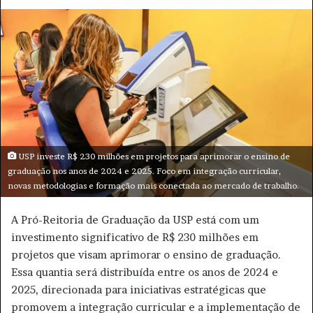
e
m
a
i
l