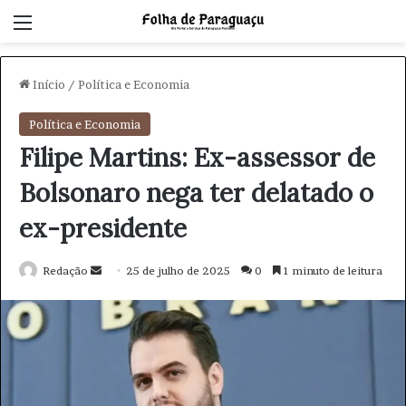
Menu
Início
/
Política e Economia
Política e Economia
Filipe Martins: Ex-assessor de
Bolsonaro nega ter delatado o
ex-presidente
Redação
M
25 de julho de 2025
0
1 minuto de leitura
a
n
d
e
u
m