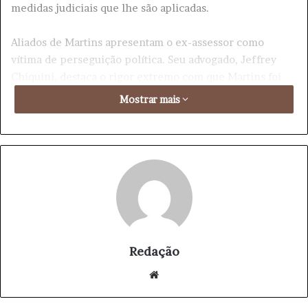
medidas judiciais que lhe são aplicadas.
Aliados de Martins apresentam o ex-assessor como
vítima de perseguição política. Seu advogado, Jeffrey
Chiquini, destaca o rigor extremo com que Martins foi
tratado, incluindo o isolamento e as restrições às visitas.
Mostrar mais
No entanto, segundo Chiquini, Martins mantém sua
convicção e colabora para desmantelar o que eles
denominam de “farsa da trama golpista” que envolve
Bolsonaro. Ele ressalta que tanto Martins quanto
Bolsonaro são inocentes das acusações que lhes são
imputadas.
Durante o depoimento, Filipe Martins afirmou que
jamais cogitou fazer delação. “Não havia o que delatar.
Redação
Quando conversava com o presidente [Jair Bolsonaro],
We
via um homem preocupado com o Brasil. Jamais me
bsi
dignaria a falar mentiras contra um homem que jamais vi
te