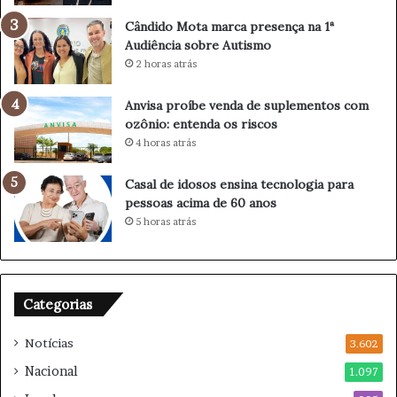
v
Cândido Mota marca presença na 1ª
a
Audiência sobre Autismo
d
2 horas atrás
e
f
e
Anvisa proíbe venda de suplementos com
m
ozônio: entenda os riscos
i
4 horas atrás
n
i
Casal de idosos ensina tecnologia para
c
pessoas acima de 60 anos
í
5 horas atrás
d
i
o
e
Categorias
m
C
Notícias
â
3.602
n
Nacional
1.097
d