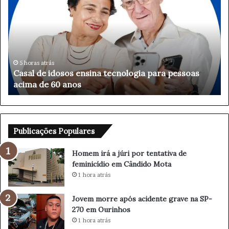
m
e
m
i
r
á
2 horas atrás
Homem irá a júri por tentativa de feminicídio em
a
Cândido Mota
j
ú
r
i
p
Publicações Populares
o
r
Homem irá a júri por tentativa de
t
feminicídio em Cândido Mota
e
1 hora atrás
n
t
Jovem morre após acidente grave na SP-
a
270 em Ourinhos
t
1 hora atrás
i