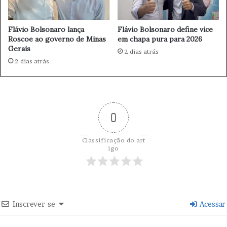
n
a
s
l
Flávio Bolsonaro lança
Flávio Bolsonaro define vice
i
Roscoe ao governo de Minas
em chapa pura para 2026
n
Gerais
o
2 dias atrás
2 dias atrás
d
e
G
r
a
0
d
u
a
Classificação do art
ç
igo
ã
o
Inscrever-se
Acessar