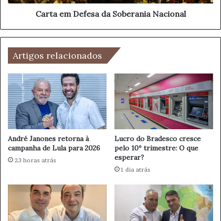
h
e
õ
f
Carta em Defesa da Soberania Nacional
e
e
s
s
e
a
m
Artigos relacionados
d
A
a
p
S
r
o
i
b
m
e
o
r
r
a
a
n
André Janones retorna à
Lucro do Bradesco cresce
m
campanha de Lula para 2026
pelo 10º trimestre: O que
i
esperar?
e
a
23 horas atrás
n
N
1 dia atrás
t
a
o
c
d
i
o
o
E
n