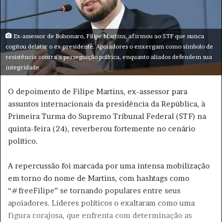
e
-
m
Ex-assessor de Bolsonaro, Filipe Martins, afirmou ao STF que nunca
a
cogitou delatar o ex-presidente. Apoiadores o enxergam como símbolo de
i
resistência contra a perseguição política, enquanto aliados defendem sua
integridade.
l
O depoimento de Filipe Martins, ex-assessor para
assuntos internacionais da presidência da República, à
Primeira Turma do Supremo Tribunal Federal (STF) na
quinta-feira (24), reverberou fortemente no cenário
político.
A repercussão foi marcada por uma intensa mobilização
em torno do nome de Martins, com hashtags como
“#freeFilipe” se tornando populares entre seus
apoiadores. Líderes políticos o exaltaram como uma
figura corajosa, que enfrenta com determinação as