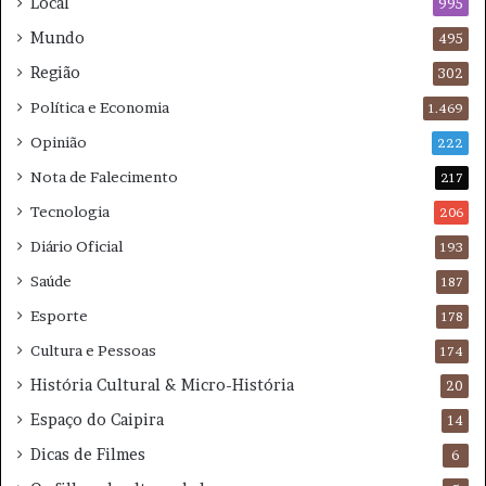
Local
i
995
d
Mundo
495
o
Região
M
302
o
Política e Economia
1.469
t
a
Opinião
222
Nota de Falecimento
217
Tecnologia
206
Diário Oficial
193
Saúde
187
Esporte
178
Cultura e Pessoas
174
História Cultural & Micro-História
20
Espaço do Caipira
14
Dicas de Filmes
6