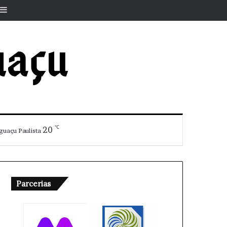
r
rtigo aleatório
Barra Lateral
℃
20
guaçu Paulista
Parcerias