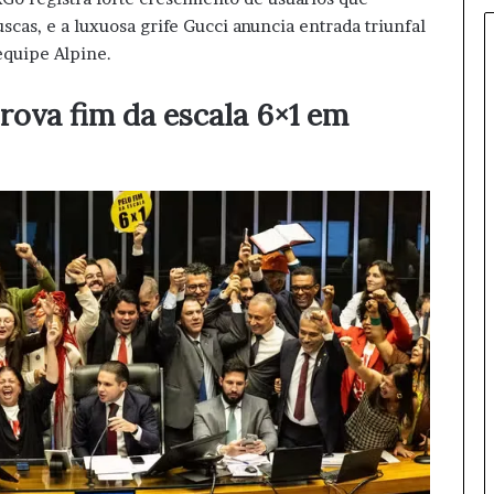
o
uscas, e a luxuosa grife Gucci anuncia entrada triunfal
b
equipe Alpine.
f
o
ova fim da escala 6×1 em
c
o
:
e
n
t
e
n
d
a
o
s
d
e
s
d
o