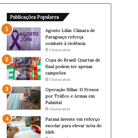
â
Q
m
u
Publicações Populares
a
a
r
r
a
t
Agosto Lilás: Câmara de
d
a
Paraguaçu reforça
e
s
combate à violência
P
d
2 horas atrás
a
e
Copa do Brasil: Quartas de
r
f
final podem ter apenas
a
i
campeões
g
n
3 horas atrás
u
a
a
l
Operação Sillas: 11 Presos
ç
p
por Tráfico e Armas em
u
o
Palmital
r
d
5 horas atrás
e
e
Paraná investe em reforço
f
m
escolar para elevar nota do
o
t
Ideb
r
e