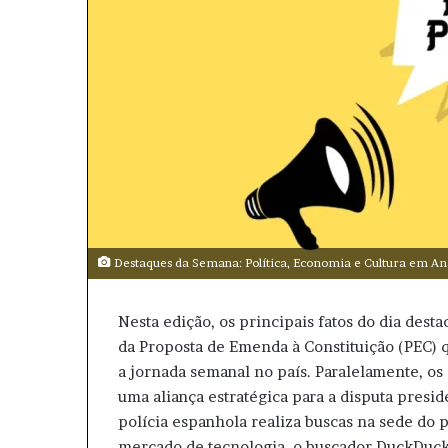
l
Destaques da Semana: Política, Economia e Cultura em An
Nesta edição, os principais fatos do dia des
da Proposta de Emenda à Constituição (PEC) q
a jornada semanal no país. Paralelamente, 
uma aliança estratégica para a disputa presi
polícia espanhola realiza buscas na sede do 
mercado de tecnologia, o buscador DuckDuckG