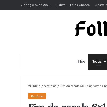
7 de agosto de 2026
Sobre
Fale Conosco
Classifi
Início
Notícias
Início
/
Notícias
/
Fim da escala 6×1 é aprovado n
Notícias