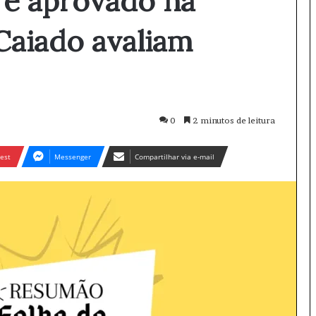
1 é aprovado na
Caiado avaliam
0
2 minutos de leitura
est
Messenger
Compartilhar via e-mail