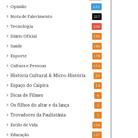
Opinião
222
Nota de Falecimento
217
Tecnologia
206
Diário Oficial
193
Saúde
186
Esporte
178
Cultura e Pessoas
174
História Cultural & Micro-História
20
Espaço do Caipira
14
Dicas de Filmes
6
Os filhos do altar e da lança
5
Trovadores da Paulistânia
1
Estilo de Vida
136
Educação
127