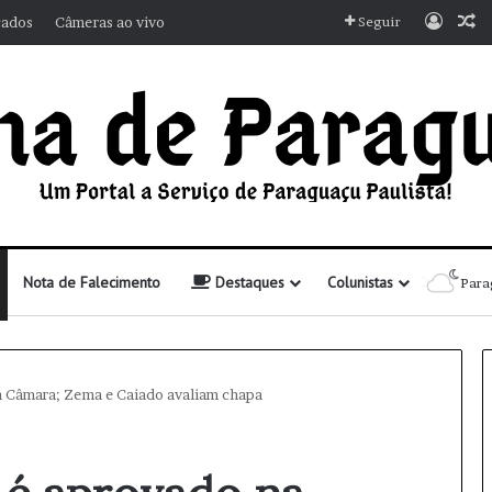
Entra
A
cados
Câmeras ao vivo
Seguir
Nota de Falecimento
Destaques
Colunistas
Para
a Câmara; Zema e Caiado avaliam chapa