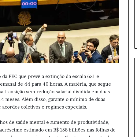
b
r
a
m
e
n
t
o
s
d
a
d
 da PEC que prevê a extinção da escala 6×1 e
i
semanal de 44 para 40 horas. A matéria, que segue
s
a transição sem redução salarial dividida em duas
p
u
 14 meses. Além disso, garante o mínimo de duas
t
 acordos coletivos e regimes especiais.
a
hos de saúde mental e aumento de produtividade,
 acréscimo estimado em R$ 158 bilhões nas folhas de