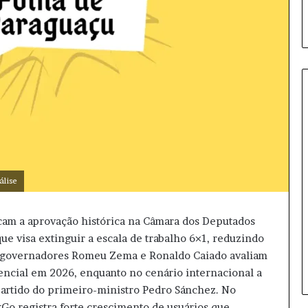
A
n
t
h
álise
o
n
y
tacam a aprovação histórica na Câmara dos Deputados
13 horas atrás
F
ue visa extinguir a escala de trabalho 6×1, reduzindo
Anthony Fauci sob foco: entend
a
os governadores Romeu Zema e Ronaldo Caiado avaliam
os desdobramentos da disputa
u
dencial em 2026, enquanto no cenário internacional a
c
i
partido do primeiro-ministro Pedro Sánchez. No
s
o registra forte crescimento de usuários que