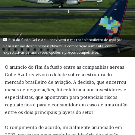
m
e
-
m
a
i
Fim da fusão Gol e Azul reavivará o mercado brasileiro de aviação.
l
Sem a união dos principais players, a competição aumenta, com
expectativas de mais voos, opções e preços competitivos.
O anúncio do fim da fusão entre as companhias aéreas
Gol e Azul reavivou o debate sobre a estrutura do
mercado brasileiro de aviação. A decisão, que encerrou
meses de negociações, foi celebrada por investidores e
especialistas, que apontavam para potenciais riscos
regulatórios e para o consumidor em caso de uma união
entre os dois principais players do setor.
O rompimento do acordo, inicialmente anunciado em
2023, marca um novo capítulo na história da aviação