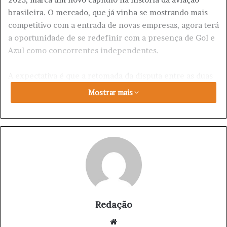
brasileira. O mercado, que já vinha se mostrando mais
competitivo com a entrada de novas empresas, agora terá
a oportunidade de se redefinir com a presença de Gol e
Azul como concorrentes independentes.
A expectativa é que a retomada da disputa entre as duas
companhias aéreas leve a um aumento da oferta de voos
Mostrar mais
e de opções para os passageiros, o que pode resultar em
preços mais competitivos e em uma experiência de
viagem mais diversificada.
A ausência da fusão também abre espaço para o
surgimento de novas estratégias e modelos de negócio
no setor, impulsionando a inovação e a busca por
diferenciais que atendam às necessidades dos
consumidores.
Redação
We