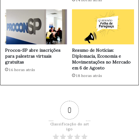
E
o
C
r
E
i
C
a
O
n
M
a
P
e
E
Procon-SP abre inscrições
Resumo de Notícias:
m
para palestras virtuais
Diplomacia, Economia e
T
N
gratuitas
Movimentações no Mercado
I
Y
em 6 de Agosto
T
16 horas atrás
:
18 horas atrás
I
A
V
b
O
u
E
s
M
o
0
P
e
E
D
S
e
Classificação do art
Q
s
igo
U
p