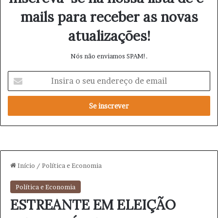
mails para receber as novas
atualizações!
Nós não enviamos SPAM!.
I
n
s
i
r
a
o
s
e
u
e
n
d
e