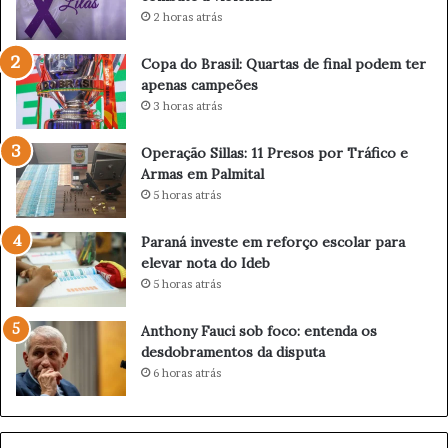
a
t
2 horas atrás
d
a
e
s
Copa do Brasil: Quartas de final podem ter
P
d
apenas campeões
a
e
3 horas atrás
r
f
a
i
Operação Sillas: 11 Presos por Tráfico e
g
n
Armas em Palmital
u
a
5 horas atrás
a
l
ç
p
u
o
Paraná investe em reforço escolar para
r
d
elevar nota do Ideb
e
e
5 horas atrás
f
m
o
t
Anthony Fauci sob foco: entenda os
r
e
desdobramentos da disputa
ç
r
6 horas atrás
a
a
c
p
o
e