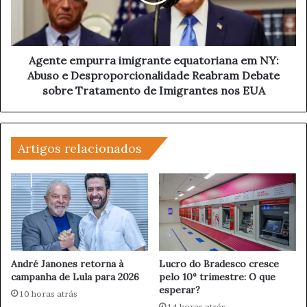
e
A
e
J
m
O
p
R
u
Agente empurra imigrante equatoriana em NY:
I
r
Abuso e Desproporcionalidade Reabram Debate
T
r
sobre Tratamento de Imigrantes nos EUA
Á
a
R
i
I
m
A
i
Artigos relacionados
V
g
E
r
L
a
L
n
O
t
S
e
O
e
A
q
André Janones retorna à
Lucro do Bradesco cresce
P
u
campanha de Lula para 2026
pelo 10º trimestre: O que
A
esperar?
a
10 horas atrás
R
t
14 horas atrás