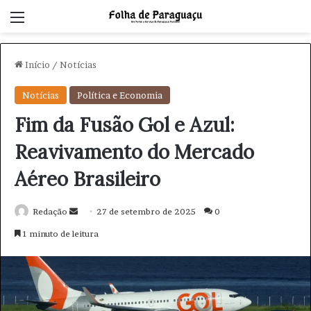
Menu
Início
/
Notícias
Notícias
Política e Economia
Fim da Fusão Gol e Azul:
Reavivamento do Mercado
Aéreo Brasileiro
Redação
M
27 de setembro de 2025
0
a
1 minuto de leitura
n
d
e
u