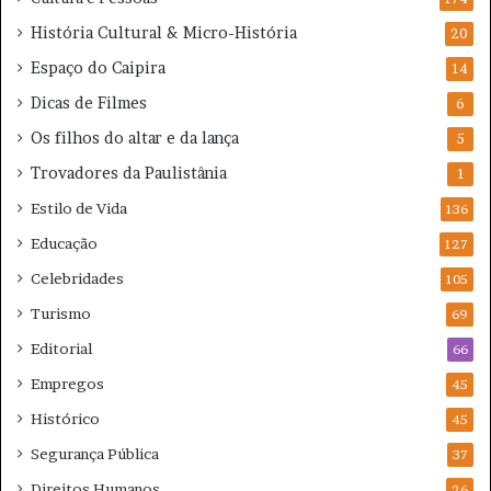
História Cultural & Micro-História
20
Espaço do Caipira
14
Dicas de Filmes
6
Os filhos do altar e da lança
5
Trovadores da Paulistânia
1
Estilo de Vida
136
Educação
127
Celebridades
105
Turismo
69
Editorial
66
Empregos
45
Histórico
45
Segurança Pública
37
Direitos Humanos
26