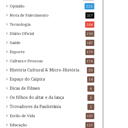
Opinião
222
Nota de Falecimento
217
Tecnologia
206
Diário Oficial
193
Saúde
187
Esporte
179
Cultura e Pessoas
174
História Cultural & Micro-História
20
Espaço do Caipira
14
Dicas de Filmes
6
Os filhos do altar e da lança
5
Trovadores da Paulistânia
1
Estilo de Vida
137
Educação
127