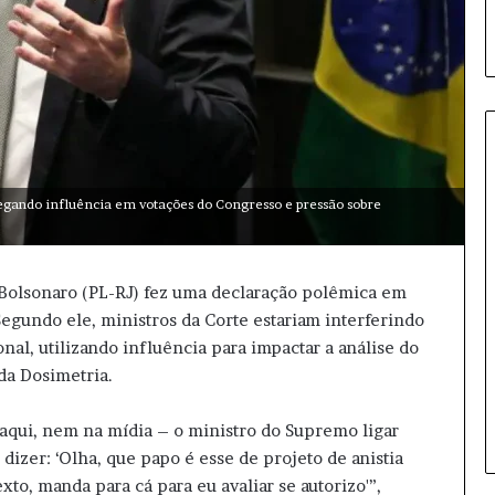
 alegando influência em votações do Congresso e pressão sobre
M
i
n
i
o Bolsonaro (PL-RJ) fez uma declaração polêmica em
s
egundo ele, ministros da Corte estariam interferindo
t
al, utilizando influência para impactar a análise do
r
10 horas atrás
o
da Dosimetria.
Ministro do STJ perde cargo
d
após condenação histórica
o
qui, nem na mídia – o ministro do Supremo ligar
S
izer: ‘Olha, que papo é esse de projeto de anistia
T
xto, manda para cá para eu avaliar se autorizo'”,
J