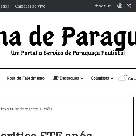
Entra
A
cados
Câmeras ao vivo
Seguir
Nota de Falecimento
Destaques
Colunistas
Para
tica STF após viagem à Itália