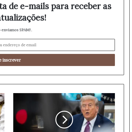
ta de e-mails para receber as
tualizações!
 enviamos SPAM!.
F
o
r
ç
a
s