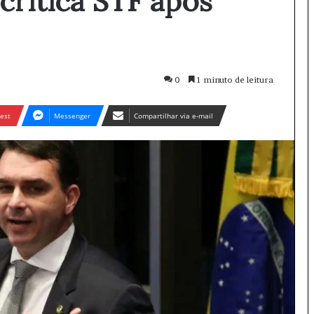
critica STF após
0
1 minuto de leitura
est
Messenger
Compartilhar via e-mail