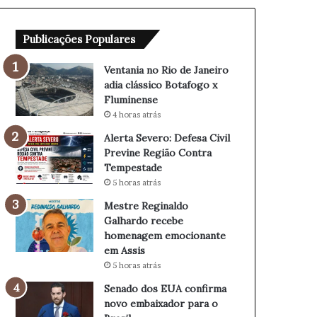
d
D
e
e
Publicações Populares
J
f
a
e
n
s
Ventania no Rio de Janeiro
e
a
adia clássico Botafogo x
i
C
Fluminense
r
i
4 horas atrás
o
v
Alerta Severo: Defesa Civil
a
i
Previne Região Contra
d
l
Tempestade
i
P
5 horas atrás
a
r
c
e
Mestre Reginaldo
l
v
Galhardo recebe
á
i
homenagem emocionante
s
n
em Assis
s
e
5 horas atrás
i
R
Senado dos EUA confirma
c
e
novo embaixador para o
o
g