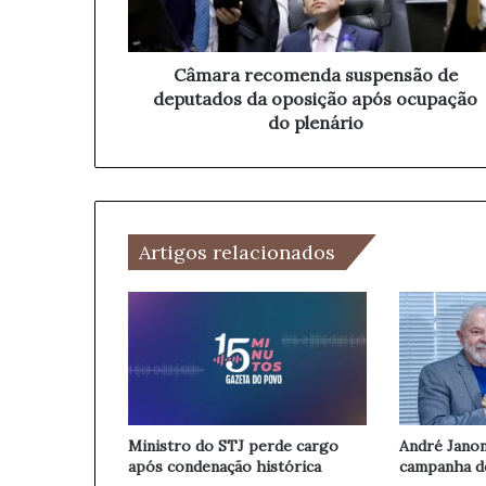
r
e
e
ç
c
o
o
Câmara recomenda suspensão de
d
m
deputados da oposição após ocupação
e
e
do plenário
e
n
m
d
a
a
i
s
l
u
Artigos relacionados
s
p
e
n
s
ã
o
d
e
Ministro do STJ perde cargo
André Janon
d
após condenação histórica
campanha de
e