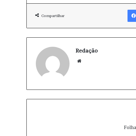
Compartilhar
Redação
We
bsi
te
Folha