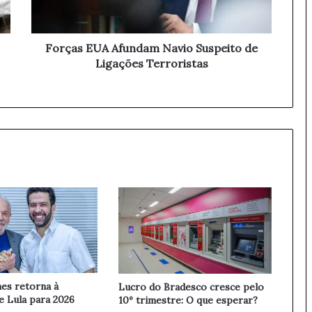
E
U
A
A
Forças EUA Afundam Navio Suspeito de
f
Ligações Terroristas
u
n
d
a
m
N
a
v
i
o
S
u
s
p
e
es retorna à
Lucro do Bradesco cresce pelo
i
 Lula para 2026
10º trimestre: O que esperar?
t