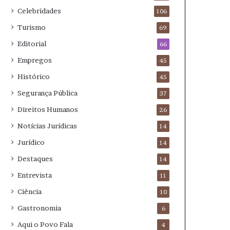
Celebridades
106
Turismo
69
Editorial
66
Empregos
45
Histórico
45
Segurança Pública
37
Direitos Humanos
26
Notícias Jurídicas
14
Jurídico
14
Destaques
14
Entrevista
11
Ciência
10
Gastronomia
6
Aqui o Povo Fala
4