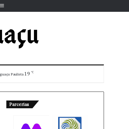
r
rtigo aleatório
Barra Lateral
℃
19
guaçu Paulista
Parcerias