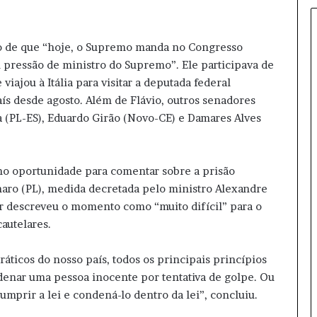
p
e
r
o de que “hoje, o Supremo manda no Congresso
d
 pressão de ministro do Supremo”. Ele participava de
e
viajou à Itália para visitar a deputada federal
c
a
aís desde agosto. Além de Flávio, outros senadores
r
 (PL-ES), Eduardo Girão (Novo-CE) e Damares Alves
g
o
a
omo oportunidade para comentar sobre a prisão
p
onaro (PL), medida decretada pelo ministro Alexandre
ó
s
r descreveu o momento como “muito difícil” para o
c
autelares.
o
n
ráticos do nosso país, todos os principais princípios
d
denar uma pessoa inocente por tentativa de golpe. Ou
e
n
 cumprir a lei e condená-lo dentro da lei”, concluiu.
a