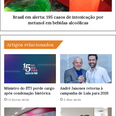
e
h
m
õ
a
e
l
Brasil em alerta: 195 casos de intoxicação por
s
e
metanol em bebidas alcoólicas
e
r
m
t
M
a
o
:
Artigos relacionados
e
1
d
9
a
5
s
c
R
a
e
s
v
o
e
s
Ministro do STJ perde cargo
André Janones retorna à
l
d
após condenação histórica
campanha de Lula para 2026
a
e
12 horas atrás
2 dias atrás
m
i
N
n
o
t