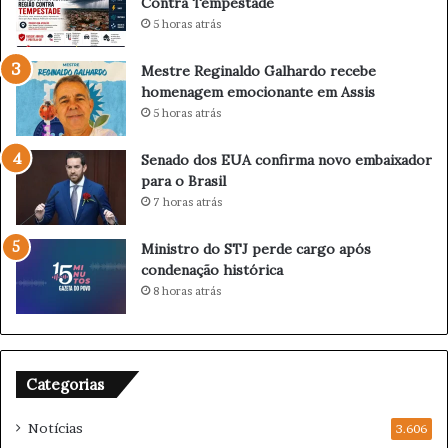
Contra Tempestade
o
v
5 horas atrás
a
i
d
l
Mestre Reginaldo Galhardo recebe
i
P
homenagem emocionante em Assis
a
r
5 horas atrás
c
e
l
v
á
i
Senado dos EUA confirma novo embaixador
s
n
para o Brasil
s
e
7 horas atrás
i
R
c
e
Ministro do STJ perde cargo após
o
g
condenação histórica
B
i
8 horas atrás
o
ã
t
o
a
C
f
o
Categorias
o
n
g
t
Notícias
o
3.606
r