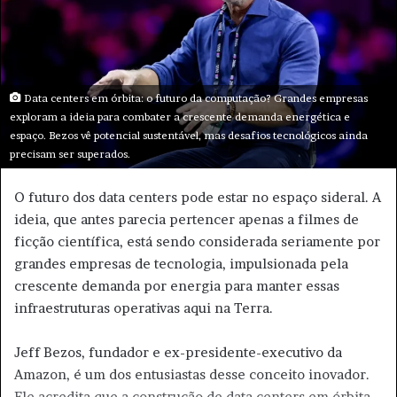
m
e
-
m
a
Data centers em órbita: o futuro da computação? Grandes empresas
i
exploram a ideia para combater a crescente demanda energética e
l
espaço. Bezos vê potencial sustentável, mas desafios tecnológicos ainda
precisam ser superados.
O futuro dos data centers pode estar no espaço sideral. A
ideia, que antes parecia pertencer apenas a filmes de
ficção científica, está sendo considerada seriamente por
grandes empresas de tecnologia, impulsionada pela
crescente demanda por energia para manter essas
infraestruturas operativas aqui na Terra.
Jeff Bezos, fundador e ex-presidente-executivo da
Amazon, é um dos entusiastas desse conceito inovador.
Ele acredita que a construção de data centers em órbita