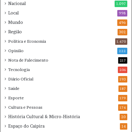
x
a
Nacional
1.097
F
T
Local
l
998
e
u
m
Mundo
496
m
p
Região
i
e
302
n
s
Política e Economia
1.470
e
t
n
a
Opinião
222
s
d
Nota de Falecimento
217
e
e
Tecnologia
206
Diário Oficial
193
Saúde
187
Esporte
179
Cultura e Pessoas
174
História Cultural & Micro-História
20
Espaço do Caipira
14