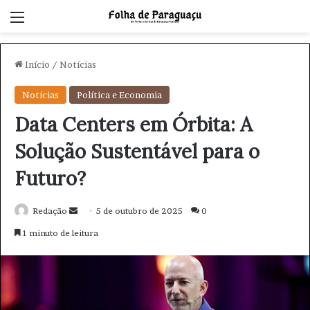
Menu
Início
/
Notícias
Notícias
Política e Economia
Data Centers em Órbita: A
Solução Sustentável para o
Futuro?
Redação
M
5 de outubro de 2025
0
a
1 minuto de leitura
n
d
e
u