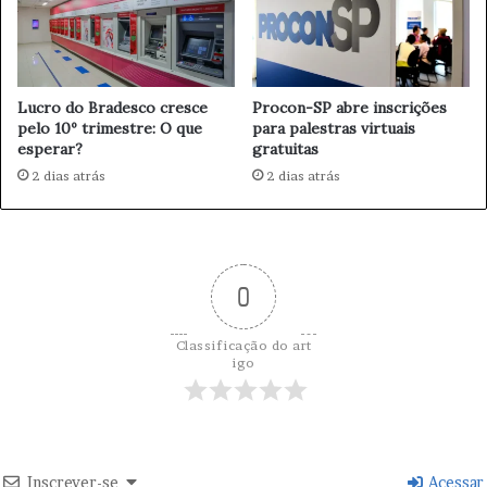
v
o
a
x
D
i
i
c
s
Lucro do Bradesco cresce
Procon-SP abre inscrições
a
pelo 10º trimestre: O que
para palestras virtuais
p
ç
esperar?
gratuitas
u
ã
t
2 dias atrás
2 dias atrás
o
a
p
p
o
o
r
r
m
T
0
e
e
t
s
a
Classificação do art
o
n
igo
u
o
r
l
o
e
m
b
Inscrever-se
Acessar