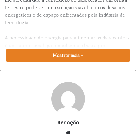
terrestre pode ser uma solução viável para os desafios
energéticos e de espaço enfrentados pela indústria de
tecnologia.
A necessidade de energia para alimentar os data centers
é um fator crucial que impulsiona a busca por
alternativas. O crescimento exponencial dos dados e o
Mostrar mais
aumento da utilização de tecnologias como inteligência
artificial e machine learning exigem cada vez mais
poder computacional, resultando em um consumo
energético significativo.
A localização em órbita, longe das restrições geográficas
e energéticas da Terra, oferece a perspectiva de um
futuro mais sustentável para os data centers, com o
potencial de reduzir a pegada ambiental e aliviar a
Redação
pressão sobre os recursos naturais do planeta.
We