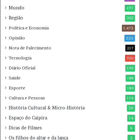
m
Mundo
497
2
0
Região
303
2
Política e Economia
1.472
6
Opinião
222
Nota de Falecimento
217
Tecnologia
206
Diário Oficial
193
Saúde
188
Esporte
180
Cultura e Pessoas
174
História Cultural & Micro-História
20
Espaço do Caipira
14
Dicas de Filmes
6
Os filhos do altar e da lança
5