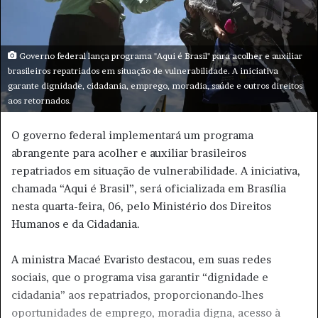
m
e
-
m
Governo federal lança programa "Aqui é Brasil" para acolher e auxiliar
a
brasileiros repatriados em situação de vulnerabilidade. A iniciativa
i
garante dignidade, cidadania, emprego, moradia, saúde e outros direitos
aos retornados.
l
O governo federal implementará um programa
abrangente para acolher e auxiliar brasileiros
repatriados em situação de vulnerabilidade. A iniciativa,
chamada “Aqui é Brasil”, será oficializada em Brasília
nesta quarta-feira, 06, pelo Ministério dos Direitos
Humanos e da Cidadania.
A ministra Macaé Evaristo destacou, em suas redes
sociais, que o programa visa garantir “dignidade e
cidadania” aos repatriados, proporcionando-lhes
oportunidades de emprego, moradia digna, acesso à