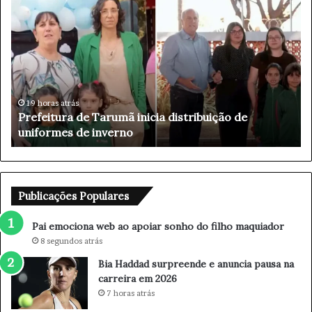
P
B
a
i
i
a
e
H
m
a
o
d
c
d
i
a
5 horas atrás
Pai emociona web ao apoiar sonho do filho
o
d
maquiador
n
s
a
u
w
r
e
p
b
r
Publicações Populares
a
e
o
e
Pai emociona web ao apoiar sonho do filho maquiador
a
n
8 segundos atrás
p
d
Bia Haddad surpreende e anuncia pausa na
o
e
carreira em 2026
i
e
a
a
7 horas atrás
r
n