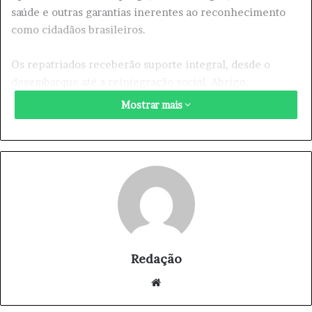
saúde e outras garantias inerentes ao reconhecimento
como cidadãos brasileiros.
Os repatriados receberão suporte integral, desde o
desembarque até a reintegração social. Abrigo,
alimentação, transporte e regularização de documentos
Mostrar mais
serão fornecidos para garantir uma transição suave e
segura.
Desde fevereiro, o Brasil já recebeu mais de 1.200
brasileiros repatriados em operações coordenadas pelo
governo federal. O foco principal dessas ações é o
retorno seguro de brasileiros em situação de
vulnerabilidade no exterior, especialmente aqueles que
se encontravam nos Estados Unidos.
Redação
We
Para garantir uma rede de apoio robusta e integrada, o
bsi
programa “Aqui é Brasil” contará com a participação de