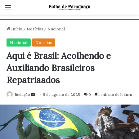
Menu
Início
/
Notícias
/
Nacional
Nacional
Notícias
Aqui é Brasil: Acolhendo e
Auxiliando Brasileiros
Repatriaados
Redação
M
5 de agosto de 2025
0
1 minuto de leitura
a
n
d
e
u