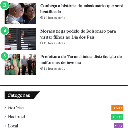
s
u
Conheça a história do missionário que será
o
n
beatificado
n
c
10 horas atrás
h
i
o
a
Moraes nega pedido de Bolsonaro para
d
p
visitar filhos no Dia dos Pais
o
a
11 horas atrás
f
u
i
s
Prefeitura de Tarumã inicia distribuição de
l
a
uniformes de inverno
h
n
14 horas atrás
o
a
m
c
a
a
q
r
u
r
Categorias
i
e
a
i
Notícias
3.609
d
r
Nacional
1.097
o
a
r
e
Local
998