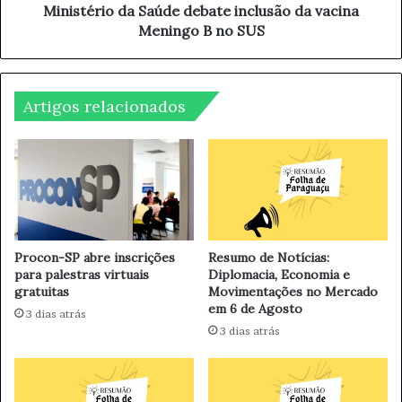
t
o
Ministério da Saúde debate inclusão da vacina
a
d
Meningo B no SUS
l
a
i
S
d
a
a
ú
Artigos relacionados
d
d
e
e
e
d
m
e
A
b
l
a
t
t
a
e
Procon-SP abre inscrições
Resumo de Notícias:
a
i
para palestras virtuais
Diplomacia, Economia e
gratuitas
Movimentações no Mercado
t
n
em 6 de Agosto
é
c
3 dias atrás
2
l
3 dias atrás
0
u
4
s
0
ã