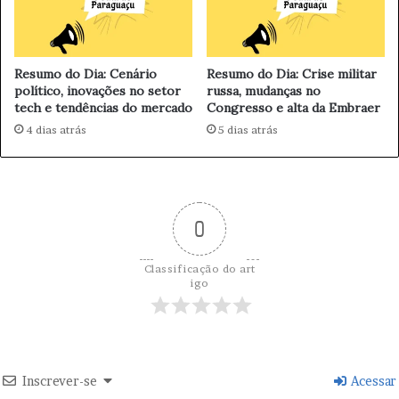
o
d
a
v
Resumo do Dia: Cenário
Resumo do Dia: Crise militar
a
político, inovações no setor
russa, mudanças no
c
tech e tendências do mercado
Congresso e alta da Embraer
i
4 dias atrás
5 dias atrás
n
a
M
e
n
0
i
n
g
Classificação do art
igo
o
B
n
o
S
U
Inscrever-se
Acessar
S