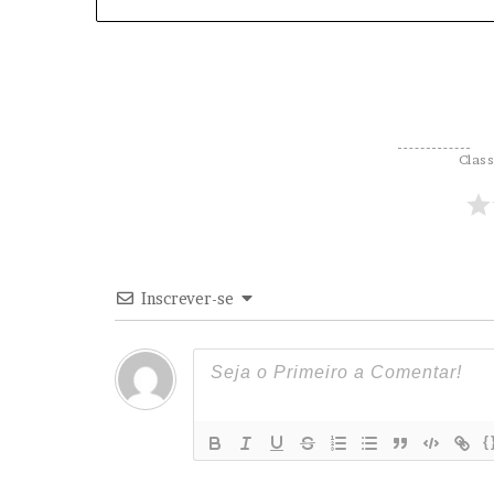
d
o
d
e
T
r
á
Class
f
i
c
o
d
e
Inscrever-se
D
r
o
g
a
s
{