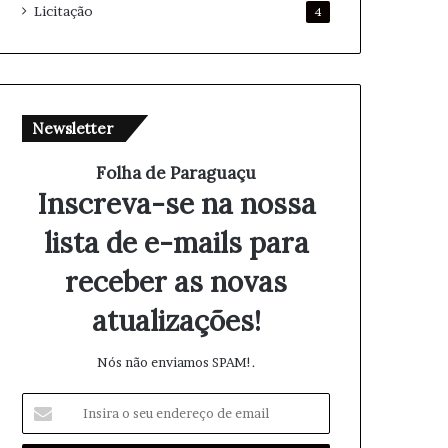
Licitação
4
Newsletter
Folha de Paraguaçu
Inscreva-se na nossa
lista de e-mails para
receber as novas
atualizações!
Nós não enviamos SPAM!.
I
n
s