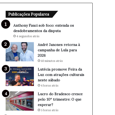
o
e
b
t
Publicações Populares
f
o
o
r
c
n
Anthony Fauci sob foco: entenda os
o
a
desdobramentos da disputa
:
à
4 segundos atrás
e
c
André Janones retorna à
n
a
campanha de Lula para
t
m
2026
e
p
60 minutos atrás
n
a
d
n
Lutécia promove Feira da
a
h
Luz com atrações culturais
o
a
neste sábado
s
d
4 horas atrás
d
e
Lucro do Bradesco cresce
e
L
pelo 10º trimestre: O que
s
u
esperar?
d
l
5 horas atrás
o
a