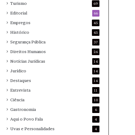
Turismo
69
Editorial
66
Empregos
45
Histórico
45
Segurança Pública
37
Direitos Humanos
26
Notícias Jurídicas
14
Jurídico
14
Destaques
14
Entrevista
11
Ciência
10
Gastronomia
6
Aqui o Povo Fala
4
Uvas e Personalidades
4