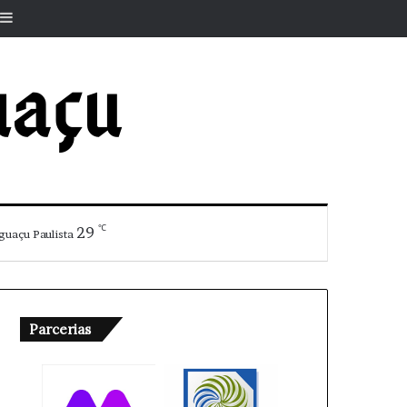
r
rtigo aleatório
Barra Lateral
℃
29
guaçu Paulista
Parcerias