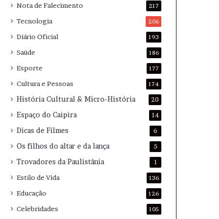
Nota de Falecimento
217
Tecnologia
206
Diário Oficial
193
Saúde
186
Esporte
177
Cultura e Pessoas
174
História Cultural & Micro-História
20
Espaço do Caipira
14
Dicas de Filmes
6
Os filhos do altar e da lança
5
Trovadores da Paulistânia
1
Estilo de Vida
136
Educação
126
Celebridades
105