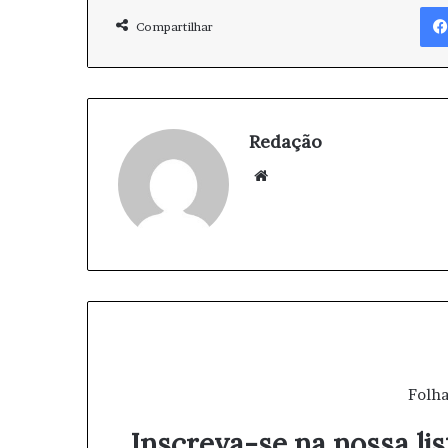
Compartilhar
Redação
We
bsi
te
Folha
Inscreva-se na nossa lis