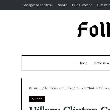
6 de agosto de 2026
Sobre
Fale Conosco
Classifi
Início
Notícias
Início
/
Notícias
/
Mundo
/
Hillary Clinton Critic
Mundo