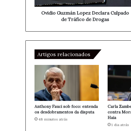
ç
z
o
m
Ovidio Guzmán Lopez Declara Culpado
d
á
de Tráfico de Drogas
e
n
e
L
m
o
a
p
i
e
l
Artigos relacionados
z
D
e
c
l
a
r
a
C
Anthony Fauci sob foco: entenda
Carla Zambe
u
os desdobramentos da disputa
contra Mora
l
Haia
48 minutos atrás
p
1 dia atrás
a