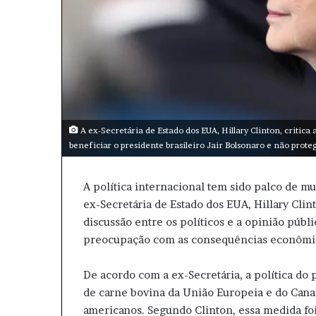
A ex-Secretária de Estado dos EUA, Hillary Clinton, critica
beneficiar o presidente brasileiro Jair Bolsonaro e não prote
A política internacional tem sido palco de m
ex-Secretária de Estado dos EUA, Hillary Cli
discussão entre os políticos e a opinião públ
preocupação com as consequências econômica
De acordo com a ex-Secretária, a política do
de carne bovina da União Europeia e do Cana
americanos. Segundo Clinton, essa medida fo