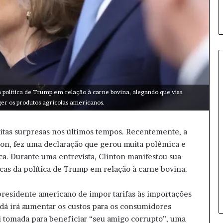
 a política de Trump em relação à carne bovina, alegando que visa
A
ger os produtos agrícolas americanos.
n
v
i
uitas surpresas nos últimos tempos. Recentemente, a
s
nton, fez uma declaração que gerou muita polêmica e
a
ica. Durante uma entrevista, Clinton manifestou sua
p
7 horas atrás
r
s da política de Trump em relação à carne bovina.
Anvisa proíbe venda de Ozempi
o
natural e lote de hormônio
í
 presidente americano de impor tarifas às importações
b
dá irá aumentar os custos para os consumidores
e
i tomada para beneficiar “seu amigo corrupto”, uma
v