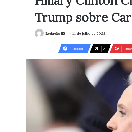
Hillary Clinton Cr
Trump sobre Car
Redação
M
11 de julho de 2025
a
n
Facebook
X
Pinter
d
e
u
m
e
-
m
a
i
l