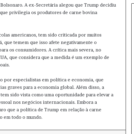
e
r Bolsonaro. A ex-Secretária alegou que Trump decidiu
n
que privilegia os produtores de carne bovina
d
a
d
colas americanos, tem sido criticada por muitos
e
O
dá, que temem que isso afete negativamente o
z
ara os consumidores. A crítica mais severa, no
e
s EUA, que considera que a medida é um exemplo de
m
oais.
p
i
 por especialistas em política e economia, que
c
n
as graves para a economia global. Além disso, a
a
p tem sido vista como uma oportunidade para elevar a
t
essoal nos negócios internacionais. Embora a
u
aro que a política de Trump em relação à carne
r
ão em todo o mundo.
a
l
e