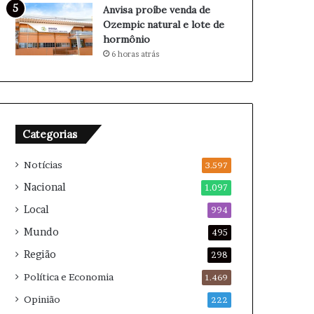
b
p
Anvisa proíbe venda de
r
a
Ozempic natural e lote de
a
r
hormônio
m
a
6 horas atrás
e
2
n
0
t
2
o
6
s
Categorias
d
a
Notícias
d
3.597
i
Nacional
1.097
s
Local
p
994
u
Mundo
495
t
Região
a
298
Política e Economia
1.469
Opinião
222