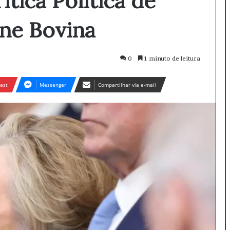
itica Política de
ne Bovina
0
1 minuto de leitura
est
Messenger
Compartilhar via e-mail