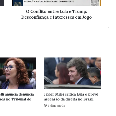
o
e
O Conflito entre Lula e Trump:
n
Desconfiança e Interesses em Jogo
t
r
e
L
u
l
a
e
T
r
u
m
p
:
lli anuncia denúncia
Javier Milei critica Lula e prevê
D
es no Tribunal de
ascensão da direita no Brasil
e
2 dias atrás
s
c