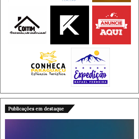
Publicações em destaque
V
e
n