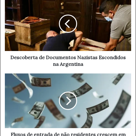
e
s
c
o
b
e
r
t
a
Descoberta de Documentos Nazistas Escondidos
d
na Argentina
e
D
F
o
l
c
u
u
x
m
o
e
s
n
d
t
e
o
e
s
n
Fluxos de entrada de não residentes crescem em