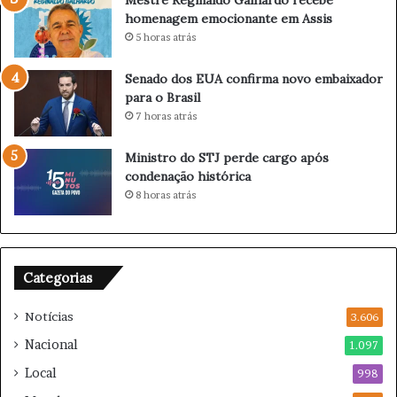
i
homenagem emocionante em Assis
a
5 horas atrás
c
l
á
Senado dos EUA confirma novo embaixador
s
para o Brasil
s
7 horas atrás
i
c
Ministro do STJ perde cargo após
o
condenação histórica
B
8 horas atrás
o
t
a
f
Categorias
o
g
Notícias
o
3.606
x
Nacional
1.097
F
Local
l
998
u