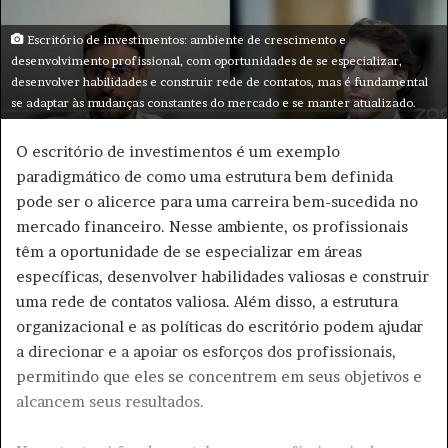
-
m
Escritório de investimentos: ambiente de crescimento e
a
desenvolvimento profissional, com oportunidades de se especializar,
i
desenvolver habilidades e construir rede de contatos, mas é fundamental
se adaptar às mudanças constantes do mercado e se manter atualizado.
l
O escritório de investimentos é um exemplo
paradigmático de como uma estrutura bem definida
pode ser o alicerce para uma carreira bem-sucedida no
mercado financeiro. Nesse ambiente, os profissionais
têm a oportunidade de se especializar em áreas
específicas, desenvolver habilidades valiosas e construir
uma rede de contatos valiosa. Além disso, a estrutura
organizacional e as políticas do escritório podem ajudar
a direcionar e a apoiar os esforços dos profissionais,
permitindo que eles se concentrem em seus objetivos e
alcancem seus resultados.