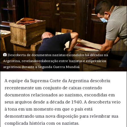
a
i
l