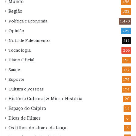
Mundo
496
m
Região
i
302
n
Política e Economia
1.470
e
n
Opinião
222
s
Nota de Falecimento
217
e
Tecnologia
206
Diário Oficial
193
Saúde
187
Esporte
179
Cultura e Pessoas
174
História Cultural & Micro-História
20
Espaço do Caipira
14
Dicas de Filmes
6
Os filhos do altar e da lança
5