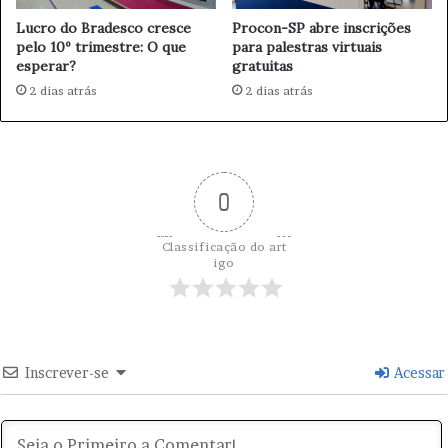
r
r
g
Lucro do Bradesco cresce
Procon-SP abre inscrições
e
pelo 10º trimestre: O que
para palestras virtuais
e
s
esperar?
gratuitas
n
c
t
2 dias atrás
2 dias atrás
e
i
m
n
e
a
m
m
0
a
i
o
Classificação do art
e
igo
j
u
n
h
o
Inscrever-se
Acessar