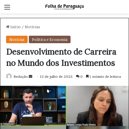
Menu
Início
/
Notícias
Notícias
Política e Economia
Desenvolvimento de Carreira
no Mundo dos Investimentos
Redação
M
15 de julho de 2025
0
1 minuto de leitura
a
n
d
e
u
m
e