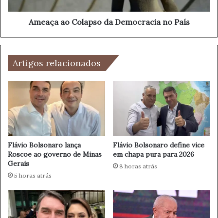
o
o
d
C
e
o
Ameaça ao Colapso da Democracia no País
r
l
n
a
o
p
P
Artigos relacionados
s
o
o
d
d
e
a
r
D
J
e
u
m
d
o
i
c
Flávio Bolsonaro lança
Flávio Bolsonaro define vice
c
Roscoe ao governo de Minas
em chapa pura para 2026
r
Gerais
i
a
8 horas atrás
á
c
5 horas atrás
r
i
i
a
o
n
o