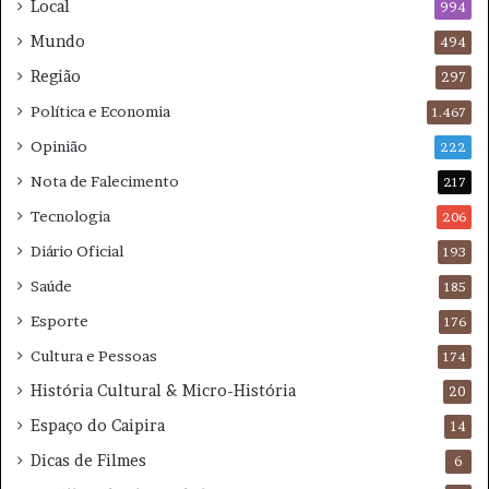
Local
994
o
Mundo
494
v
a
Região
297
m
Política e Economia
1.467
e
n
Opinião
222
t
Nota de Falecimento
e
217
Tecnologia
206
Diário Oficial
193
Saúde
185
Esporte
176
Cultura e Pessoas
174
História Cultural & Micro-História
20
Espaço do Caipira
14
Dicas de Filmes
6