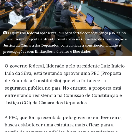
u
m
e
-
m
O governo federal apresenta PEC para fortalecer segurança pública no
a
Brasil, mas a proposta enfrenta resistência na Comissão de Constituição e
i
Justiça da Câmara dos Deputados, com críticas à constitucionalidade e
preocupações com limitações a direitos e liberdades.
l
O governo federal, liderado pelo presidente Luiz Inácio
Lula da Silva, está tentando aprovar uma PEC (Proposta
de Emenda à Constituição) que visa fortalecer a
segurança pública no país. No entanto, a proposta está
enfrentando resistência na Comissão de Constituição e
Justiça (CCJ) da Câmara dos Deputados.
A PEC, que foi apresentada pelo governo em fevereiro,
busca estabelecer uma estrutura mais eficaz para a