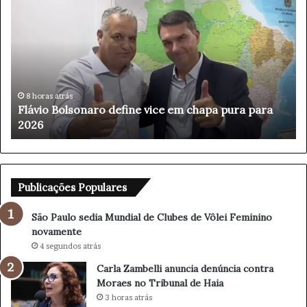
ã
o
P
a
u
l
o
50 minutos atrás
São Paulo sedia Mundial de Clubes de Vôlei
s
Feminino novamente
e
d
i
a
M
Publicações Populares
u
n
São Paulo sedia Mundial de Clubes de Vôlei Feminino
d
novamente
i
4 segundos atrás
a
Carla Zambelli anuncia denúncia contra
l
Moraes no Tribunal de Haia
d
e
3 horas atrás