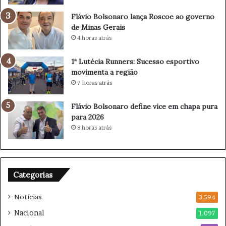
C
l
Flávio Bolsonaro lança Roscoe ao governo
u
de Minas Gerais
b
4 horas atrás
e
s
1ª Lutécia Runners: Sucesso esportivo
d
movimenta a região
e
7 horas atrás
V
ô
Flávio Bolsonaro define vice em chapa pura
l
para 2026
e
8 horas atrás
i
F
e
m
i
Categorias
n
i
Notícias
3.594
n
Nacional
1.097
o
n