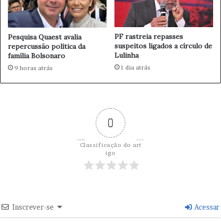
P
a
í
PF rastreia repasses
Pesquisa Quaest avalia
s
suspeitos ligados a círculo de
repercussão política da
Lulinha
família Bolsonaro
1 dia atrás
9 horas atrás
0
Classificação do art
igo
Inscrever-se
Acessar