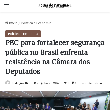
Menu
Início
/
Política e Economia
Política e Economia
PEC para fortalecer segurança
pública no Brasil enfrenta
resistência na Câmara dos
Deputados
Redação
M
8 de julho de 2025
0
1 minuto de leitura
a
n
d
e