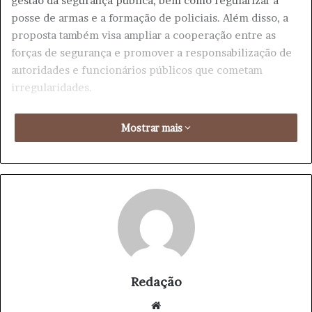
gestão da segurança pública, bem como regularizar a
posse de armas e a formação de policiais. Além disso, a
proposta também visa ampliar a cooperação entre as
forças de segurança e promover a responsabilização de
autoridades e funcionários públicos que cometam
irregularidades.
No entanto, a CCJ da Câmara dos Deputados, que é
Mostrar mais
responsável por avaliar a constitucionalidade das
propostas de emenda à Constituição, tem se mostrado
resistente à aprovação da PEC. Os deputados da oposição
e alguns membros do próprio governo têm questionado
a constitucionalidade da proposta e criticado a falta de
discussão e participação dos interessados na elaboração
da proposta.
A resistência à PEC também é motivada pela preocupação
Redação
com a possibilidade de que a proposta possa ser usada
We