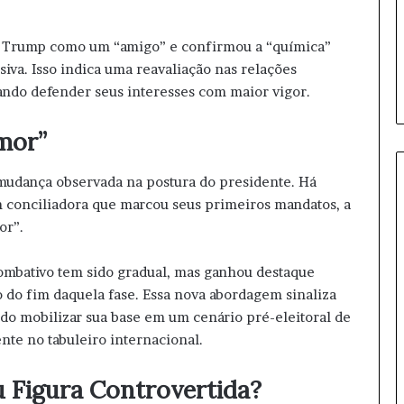
r
a
p
 a Trump como um “amigo” e confirmou a “química”
a
siva. Isso indica uma reavaliação nas relações
r
ando defender seus interesses com maior vigor.
a
2
mor”
0
2
6
 mudança observada na postura do presidente. Há
 conciliadora que marcou seus primeiros mandatos, a
or”.
combativo tem sido gradual, mas ganhou destaque
 do fim daquela fase. Essa nova abordagem sinaliza
ando mobilizar sua base em um cenário pré-eleitoral de
te no tabuleiro internacional.
 Figura Controvertida?