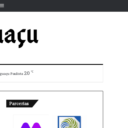
r
rtigo aleatório
Barra Lateral
℃
20
guaçu Paulista
Parcerias