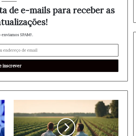
ta de e-mails para receber as
tualizações!
 enviamos SPAM!.
C
i
b
e
r
s