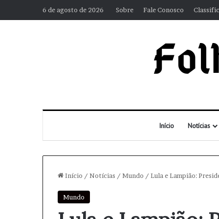
6 de agosto de 2026
Sobre
Fale Conosco
Classifi
Início
Notícias
Início
/
Notícias
/
Mundo
/
Lula e Lampião: Presi
Mundo