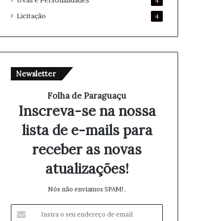
Uvas e Personalidades
4
Licitação
4
Newsletter
Folha de Paraguaçu
Inscreva-se na nossa
lista de e-mails para
receber as novas
atualizações!
Nós não enviamos SPAM!.
I
n