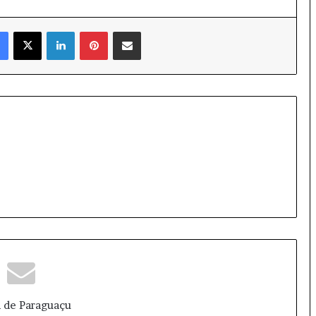
Facebook
X
Linkedin
Pinterest
Compartilhar via e-mail
 de Paraguaçu