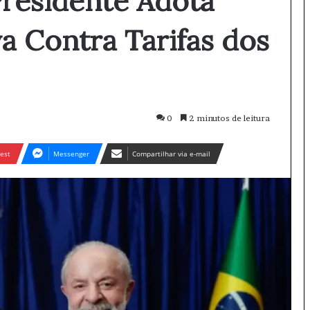
Presidente Adota
va Contra Tarifas dos
0
2 minutos de leitura
est
Messenger
Compartilhar via e-mail