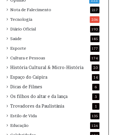
Opinião
222
Nota de Falecimento
217
Tecnologia
206
Diário Oficial
193
Saúde
185
Esporte
177
Cultura e Pessoas
174
História Cultural & Micro-História
20
Espaço do Caipira
14
Dicas de Filmes
6
Os filhos do altar e da lança
5
Trovadores da Paulistânia
1
Estilo de Vida
135
Educação
126