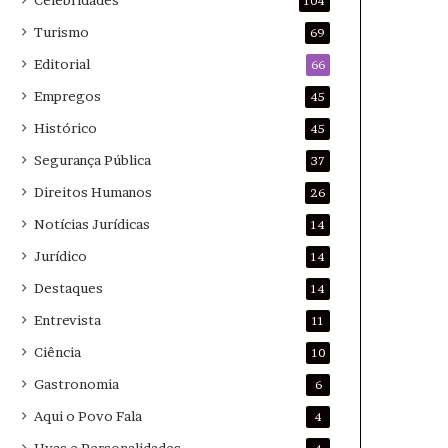
Celebridades
104
Turismo
69
Editorial
66
Empregos
45
Histórico
45
Segurança Pública
37
Direitos Humanos
26
Notícias Jurídicas
14
Jurídico
14
Destaques
14
Entrevista
11
Ciência
10
Gastronomia
6
Aqui o Povo Fala
4