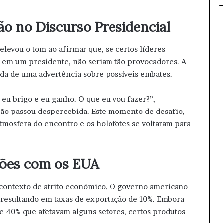
r
o
ão no Discurso Presidencial
d
e
 elevou o tom ao afirmar que, se certos líderes
f
i
em um presidente, não seriam tão provocadores. A
n
ada de uma advertência sobre possíveis embates.
e
v
 eu brigo e eu ganho. O que eu vou fazer?”,
i
ão passou despercebida. Este momento de desafio,
c
e
tmosfera do encontro e os holofotes se voltaram para
e
m
c
ções com os EUA
h
a
p
 contexto de atrito econômico. O governo americano
a
, resultando em taxas de exportação de 10%. Embora
p
e 40% que afetavam alguns setores, certos produtos
u