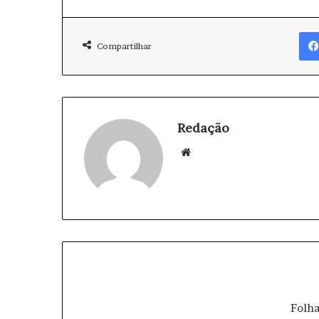
Compartilhar
Redação
We
bsi
te
Folha