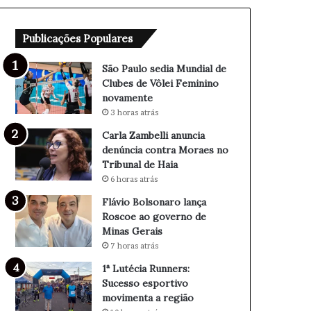
M
a
u
n
Publicações Populares
n
u
d
n
i
c
São Paulo sedia Mundial de
a
i
Clubes de Vôlei Feminino
l
a
novamente
d
d
3 horas atrás
e
e
Carla Zambelli anuncia
C
n
denúncia contra Moraes no
l
ú
Tribunal de Haia
u
n
6 horas atrás
b
c
e
i
Flávio Bolsonaro lança
s
a
Roscoe ao governo de
d
c
Minas Gerais
e
o
7 horas atrás
V
n
1ª Lutécia Runners:
ô
t
Sucesso esportivo
l
r
movimenta a região
e
a