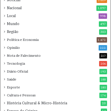
3.609
d
r
Nacional
1.097
o
a
r
e
Local
998
m
Mundo
497
2
0
Região
303
2
Política e Economia
1.472
6
Opinião
222
Nota de Falecimento
217
Tecnologia
206
Diário Oficial
193
Saúde
188
Esporte
180
Cultura e Pessoas
174
História Cultural & Micro-História
20
Espaço do Caipira