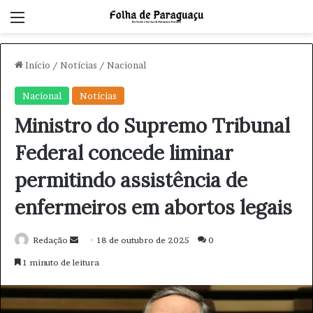
Menu
Início
/
Notícias
/
Nacional
Nacional
Notícias
Ministro do Supremo Tribunal
Federal concede liminar
permitindo assistência de
enfermeiros em abortos legais
Redação
M
18 de outubro de 2025
0
a
1 minuto de leitura
n
d
e