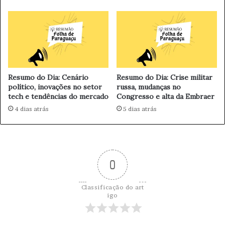
í
m
s
e
o
n
f
t
e
a
r
r
e
n
Resumo do Dia: Cenário
Resumo do Dia: Crise militar
c
o
político, inovações no setor
russa, mudanças no
e
C
tech e tendências do mercado
Congresso e alta da Embraer
m
o
4 dias atrás
5 dias atrás
m
m
u
é
l
r
t
c
i
i
0
v
o
a
c
Classificação do art
i
igo
n
a