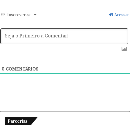
ç
ã
o
Inscrever-se
Acessar
g
r
a
t
u
i
t
a
0
COMENTÁRIOS
Parcerias