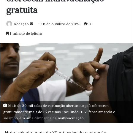
o
d
e
e
m
a
i
l