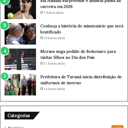
Bia Haddad surpreende e anuncia pausa na
o
e
carreira em 2026
i
e
a
a
7 horas atrás
r
n
s
u
Conheça a história do missionário que será
o
n
beatificado
n
c
10 horas atrás
h
i
o
a
Moraes nega pedido de Bolsonaro para
d
p
visitar filhos no Dia dos Pais
o
a
11 horas atrás
f
u
i
s
Prefeitura de Tarumã inicia distribuição de
l
a
uniformes de inverno
h
n
14 horas atrás
o
a
m
c
a
a
q
r
u
r
Categorias
i
e
a
i
Notícias