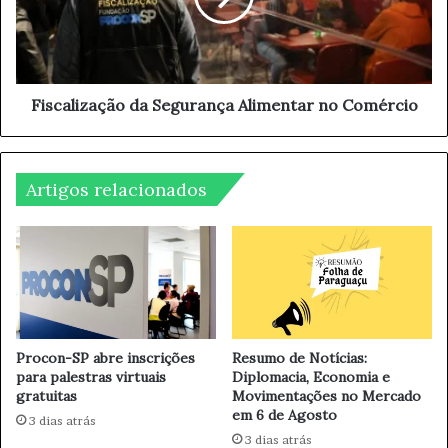
e
l
v
i
a
z
c
a
i
ç
Fiscalização da Segurança Alimentar no Comércio
n
ã
a
o
ç
d
ã
Artigos relacionados
a
o
S
a
e
b
g
e
u
r
r
t
a
a
n
s
ç
Procon-SP abre inscrições
Resumo de Notícias:
n
para palestras virtuais
Diplomacia, Economia e
a
gratuitas
Movimentações no Mercado
o
A
em 6 de Agosto
p
l
3 dias atrás
a
i
3 dias atrás