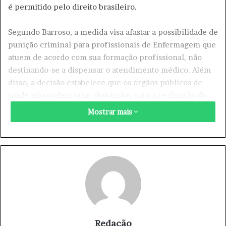
é permitido pelo direito brasileiro.
Segundo Barroso, a medida visa afastar a possibilidade de
punição criminal para profissionais de Enfermagem que
atuem de acordo com sua formação profissional, não
destinando-se a dispensar o atendimento médico. Além
disso, a decisão estabelece que os órgãos públicos de
saúde não podem criar obstáculos para a realização do
aborto legal, nem restringir a realização do
Mostrar mais
procedimento considerando a idade gestacional ou o
registro de ocorrência policial.
A liminar foi concedida em duas ações do Supremo
Tribunal Federal, conhecidas como Arguições de
Descumprimento de Preceito Fundamental. No primeiro
caso, entidades da sociedade civil, como a Sociedade
Brasileira de Bioética e a Associação Brasileira de Saúde
Coletiva, pedem o reconhecimento da violação massiva
Redação