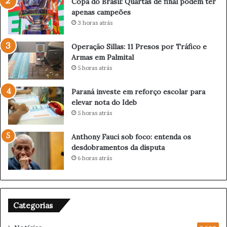
Copa do Brasil: Quartas de final podem ter
d
apenas campeões
e
3 horas atrás
f
i
Operação Sillas: 11 Presos por Tráfico e
n
Armas em Palmital
a
5 horas atrás
l
p
o
Paraná investe em reforço escolar para
d
elevar nota do Ideb
e
5 horas atrás
m
t
Anthony Fauci sob foco: entenda os
e
desdobramentos da disputa
r
6 horas atrás
a
p
e
n
Categorias
a
s