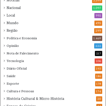
Notícias
c
3.599
a
Nacional
1.097
m
Local
p
995
e
Mundo
495
õ
Região
e
299
s
Política e Economia
1.469
Opinião
222
Nota de Falecimento
217
Tecnologia
206
Diário Oficial
193
Saúde
186
Esporte
178
Cultura e Pessoas
174
História Cultural & Micro-História
20