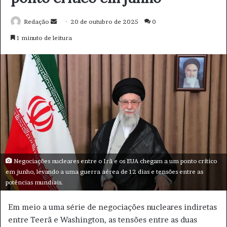
o
d
e
e
m
a
i
l