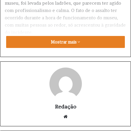
museu, foi levada pelos ladrões, que parecem ter agido
com profissionalismo e calma. O fato de o assalto ter
ocorrido durante a hora de funcionamento do museu,
com muitas pessoas ao redor, só acrescentou à gravidade
do incidente.
Mostrar mais
A notícia do roubo se espalhou rapidamente e provocou
uma grande onda de indignação nacional. A imprensa
francesa está debaixo de fogo, criticando a falta de
segurança no museu e a incapacidade do governo de
prevenir o assalto. O caso está agora se tornando uma
crise política na França, com o governo de Emmanuel
Macron sendo questionado sobre a sua capacidade de
manter a segurança dos cidadãos.
Redação
O Museu do Louvre, que é um dos mais visitados do
We
mundo, foi fechado após o assalto, e a polícia está
bsi
trabalhando dia e noite para identificar os ladrões e
te