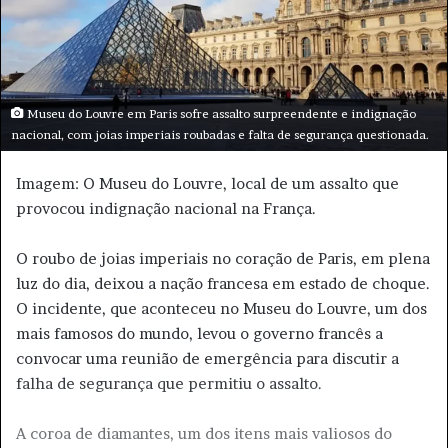
-
m
a
i
l
Museu do Louvre em Paris sofre assalto surpreendente e indignação
nacional, com joias imperiais roubadas e falta de segurança questionada.
Imagem: O Museu do Louvre, local de um assalto que
provocou indignação nacional na França.
O roubo de joias imperiais no coração de Paris, em plena
luz do dia, deixou a nação francesa em estado de choque.
O incidente, que aconteceu no Museu do Louvre, um dos
mais famosos do mundo, levou o governo francês a
convocar uma reunião de emergência para discutir a
falha de segurança que permitiu o assalto.
A coroa de diamantes, um dos itens mais valiosos do