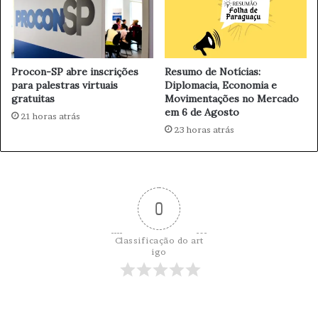
u
s
m
e
p
r
o
v
Procon-SP abre inscrições
Resumo de Notícias:
n
a
para palestras virtuais
Diplomacia, Economia e
t
ç
gratuitas
Movimentações no Mercado
o
ã
em 6 de Agosto
c
21 horas atrás
o
23 horas atrás
r
d
í
o
t
s
i
o
c
c
0
o
e
e
a
m
n
Classificação do art
j
o
igo
u
s
n
n
h
a
o
2