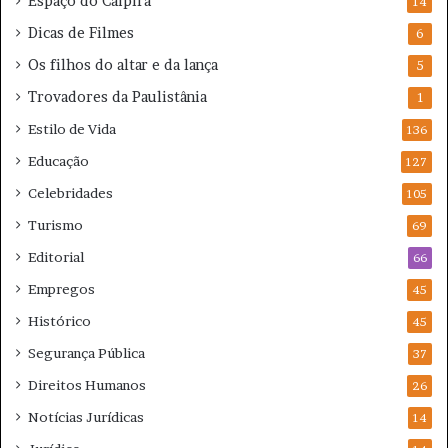
Espaço do Caipira
14
Dicas de Filmes
6
Os filhos do altar e da lança
5
Trovadores da Paulistânia
1
Estilo de Vida
136
Educação
127
Celebridades
105
Turismo
69
Editorial
66
Empregos
45
Histórico
45
Segurança Pública
37
Direitos Humanos
26
Notícias Jurídicas
14