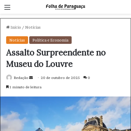
Menu
Início
/
Notícias
Notícias
Política e Economia
Assalto Surpreendente no
Museu do Louvre
Redação
M
20 de outubro de 2025
0
a
1 minuto de leitura
n
d
e
u
m
e