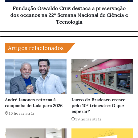
e
O
n
s
Fundação Oswaldo Cruz destaca a preservação
t
w
dos oceanos na 22ª Semana Nacional de Ciência e
r
a
Tecnologia
e
l
o
d
I
o
r
C
Artigos relacionados
ã
r
e
u
o
z
s
d
E
e
U
s
A
t
c
a
André Janones retorna à
Lucro do Bradesco cresce
h
c
campanha de Lula para 2026
pelo 10º trimestre: O que
e
esperar?
a
15 horas atrás
g
a
19 horas atrás
a
p
m
r
a
e