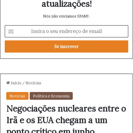
atualizações!
Nós não enviamos SPAM!.
I
n
s
i
r
a
o
s
e
u
e
n
d
e
r
e
ç