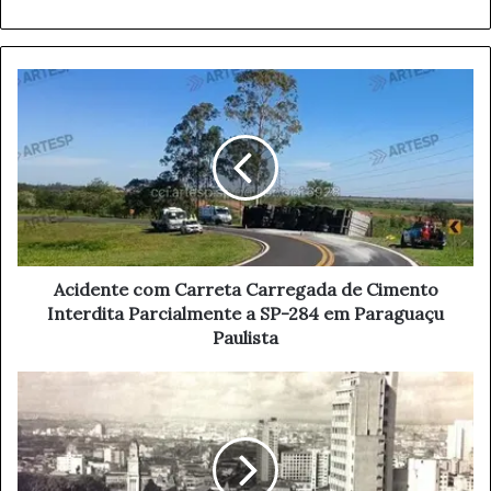
bsi
te
A
c
i
d
e
n
t
e
c
o
Acidente com Carreta Carregada de Cimento
m
Interdita Parcialmente a SP-284 em Paraguaçu
C
Paulista
a
r
1
r
5
e
0
t
a
a
n