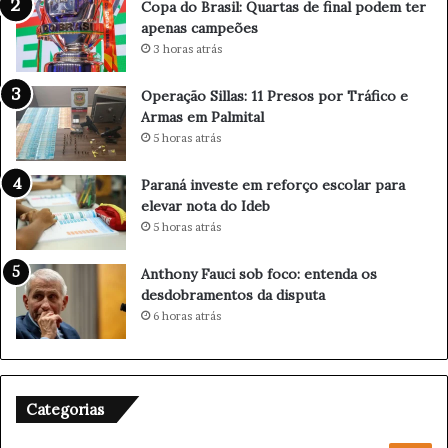
Copa do Brasil: Quartas de final podem ter
P
d
apenas campeões
a
e
3 horas atrás
r
f
a
i
Operação Sillas: 11 Presos por Tráfico e
g
n
Armas em Palmital
u
a
5 horas atrás
a
l
ç
p
u
o
Paraná investe em reforço escolar para
r
d
elevar nota do Ideb
e
e
5 horas atrás
f
m
o
t
Anthony Fauci sob foco: entenda os
r
e
desdobramentos da disputa
ç
r
6 horas atrás
a
a
c
p
o
e
m
n
Categorias
b
a
a
s