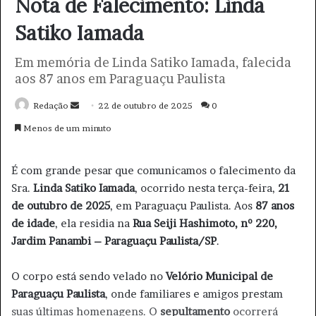
Nota de Falecimento: Linda
Satiko Iamada
Em memória de Linda Satiko Iamada, falecida
aos 87 anos em Paraguaçu Paulista
Redação
M
22 de outubro de 2025
0
a
Menos de um minuto
n
d
É com grande pesar que comunicamos o falecimento da
e
Sra.
Linda Satiko Iamada
, ocorrido nesta terça-feira,
21
u
de outubro de 2025
, em Paraguaçu Paulista. Aos
87 anos
m
de idade
, ela residia na
Rua Seiji Hashimoto, nº 220,
e
Jardim Panambi – Paraguaçu Paulista/SP
.
-
m
O corpo está sendo velado no
a
Velório Municipal de
i
Paraguaçu Paulista
, onde familiares e amigos prestam
l
suas últimas homenagens. O
sepultamento
ocorrerá