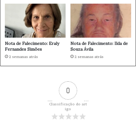
r
c
d
a
i
b
t
a
a
n
P
a
Nota de Falecimento: Eraly
Nota de Falecimento: Ilda de
a
:
Fernandes Simões
Souza Ávila
r
t
c
2 semanas atrás
2 semanas atrás
r
i
i
a
l
l
h
m
o
e
0
s
n
q
t
u
Classificação do art
e
e
igo
a
u
S
n
P
i
-
r