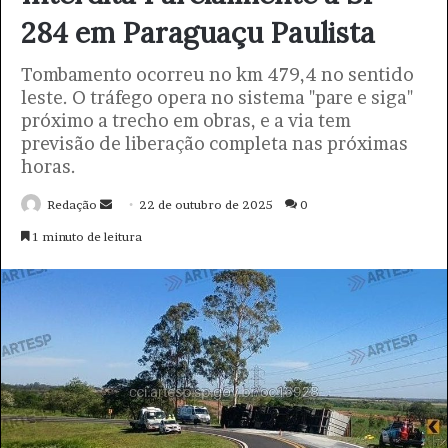
o
d
e
e
m
a
i
l