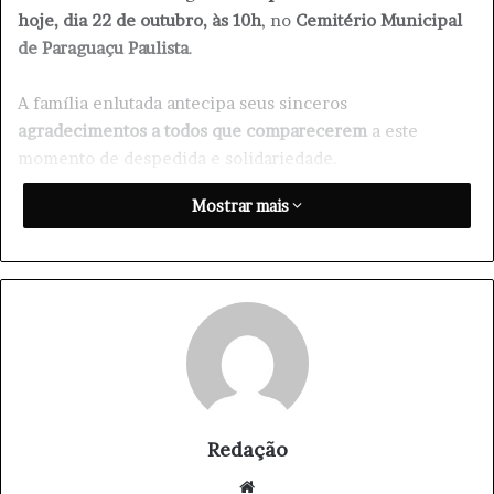
hoje, dia 22 de outubro, às 10h
, no
Cemitério Municipal
de Paraguaçu Paulista
.
A família enlutada antecipa seus sinceros
agradecimentos a todos que comparecerem
a este
momento de despedida e solidariedade.
Mostrar mais
Redação
We