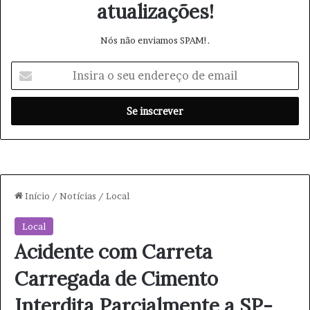
atualizações!
Nós não enviamos SPAM!.
I
n
s
i
r
a
o
s
e
u
e
n
d
e
r
e
ç