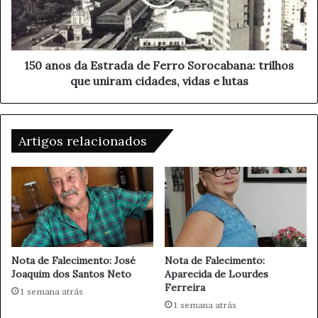
C
o
a
s
r
d
r
a
e
E
150 anos da Estrada de Ferro Sorocabana: trilhos
g
s
que uniram cidades, vidas e lutas
a
t
d
r
a
a
d
d
Artigos relacionados
e
a
C
d
i
e
m
F
e
e
n
r
t
r
o
o
Nota de Falecimento: José
Nota de Falecimento:
I
S
Joaquim dos Santos Neto
Aparecida de Lourdes
n
Ferreira
o
1 semana atrás
t
r
1 semana atrás
e
o