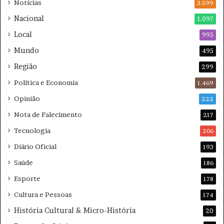
Notícias
t
3.599
c
e
a
Nacional
1.097
à
m
Local
v
995
p
i
e
Mundo
495
o
õ
Região
l
e
299
ê
s
Política e Economia
1.469
n
c
Opinião
222
i
Nota de Falecimento
217
a
Tecnologia
206
Diário Oficial
193
Saúde
186
Esporte
178
Cultura e Pessoas
174
História Cultural & Micro-História
20