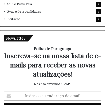
Aqui o Povo Fala
4
Uvas e Personalidades
4
Licitação
4
Newsletter
Folha de Paraguaçu
Inscreva-se na nossa lista de e-
mails para receber as novas
atualizações!
Nós não enviamos SPAM!.
I
n
s