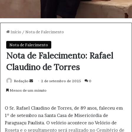
Início
/
Nota de Falecimento
Nota de Falecimento
Nota de Falecimento: Rafael
Claudino de Torres
Redação
M
2 de setembro de 2025
0
a
Menos de um minuto
n
d
O Sr. Rafael Claudino de Torres, de 89 anos, faleceu em
e
1º de setembro na Santa Casa de Misericórdia de
u
Paraguaçu Paulista. O velório acontece no Velório de
m
Roseta e o sepultamento será realizado no Cemitério de
e