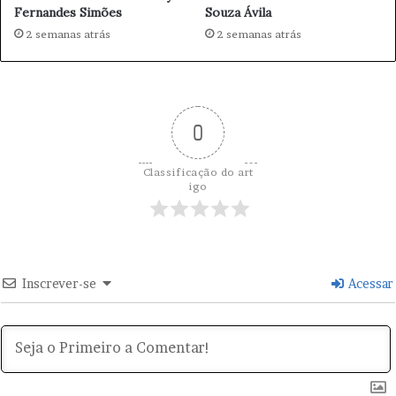
Fernandes Simões
Souza Ávila
r
2 semanas atrás
2 semanas atrás
a
z
e
m
r
0
e
t
r
Classificação do art
o
igo
c
e
s
s
o
Inscrever-se
Acessar
s
p
a
r
a
o