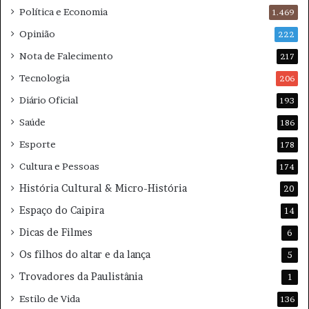
ê
Política e Economia
1.469
n
c
Opinião
222
i
Nota de Falecimento
217
a
Tecnologia
206
Diário Oficial
193
Saúde
186
Esporte
178
Cultura e Pessoas
174
História Cultural & Micro-História
20
Espaço do Caipira
14
Dicas de Filmes
6
Os filhos do altar e da lança
5
Trovadores da Paulistânia
1
Estilo de Vida
136