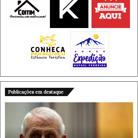
Publicações em destaque
A
g
o
s
t
o