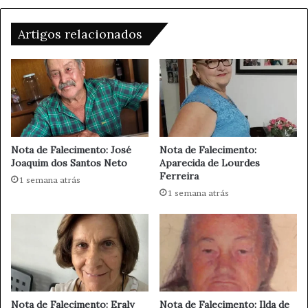
c
P
o
n
m
o
Artigos relacionados
u
v
n
a
i
s
c
r
a
e
ç
g
ã
r
o
a
Nota de Falecimento: José
Nota de Falecimento:
s
Joaquim dos Santos Neto
Aparecida de Lourdes
Ferreira
d
1 semana atrás
e
1 semana atrás
T
e
l
e
c
o
m
Nota de Falecimento: Eraly
Nota de Falecimento: Ilda de
t