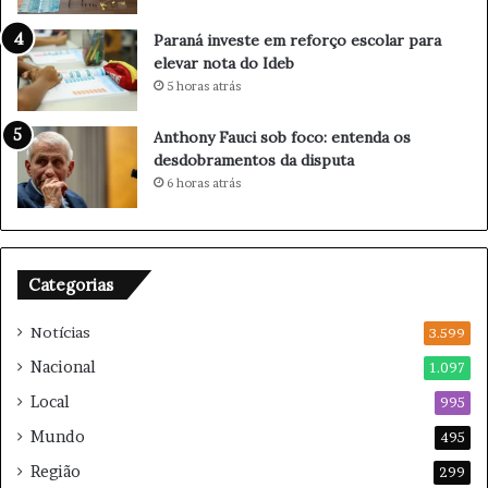
ç
u
Paraná investe em reforço escolar para
r
elevar nota do Ideb
e
5 horas atrás
f
o
Anthony Fauci sob foco: entenda os
r
desdobramentos da disputa
ç
6 horas atrás
a
c
o
m
Categorias
b
a
Notícias
t
3.599
e
Nacional
1.097
à
Local
v
995
i
Mundo
495
o
Região
l
299