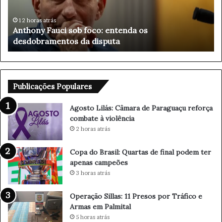
L
i
8 horas atrás
Agosto Lilás: Câmara de Paraguaçu reforça
l
combate à violência
á
s
:
C
â
Publicações Populares
m
a
Agosto Lilás: Câmara de Paraguaçu reforça
r
combate à violência
a
2 horas atrás
d
e
Copa do Brasil: Quartas de final podem ter
P
apenas campeões
a
3 horas atrás
r
a
Operação Sillas: 11 Presos por Tráfico e
g
Armas em Palmital
u
5 horas atrás
a