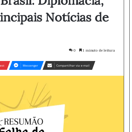
Brasil: Diplomacia,
incipais Notícias de
0
1 minuto de leitura
est
Messenger
Compartilhar via e-mail