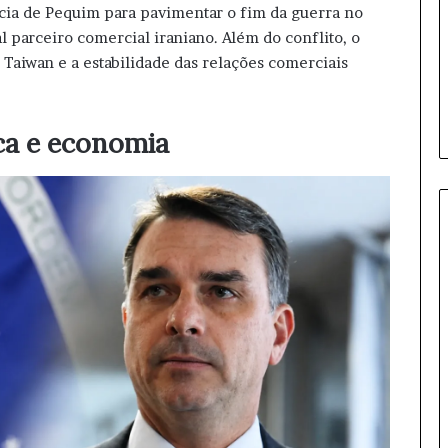
b
ência de Pequim para pavimentar o fim da guerra no
r
l parceiro comercial iraniano. Além do conflito, o
a
Taiwan e a estabilidade das relações comerciais
m
e
n
t
ca e economia
o
s
d
a
d
i
s
p
u
t
a