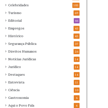
Celebridades
105
Turismo
69
Editorial
66
Empregos
45
Histórico
45
Segurança Pública
37
Direitos Humanos
26
Notícias Jurídicas
14
Jurídico
14
Destaques
14
Entrevista
11
Ciência
10
Gastronomia
6
Aqui o Povo Fala
4