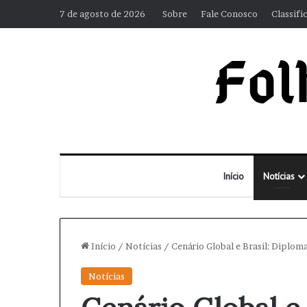
7 de agosto de 2026
Sobre
Fale Conosco
Classifi
Início
Notícias
Início
/
Notícias
/
Cenário Global e Brasil: Diplom
Notícias