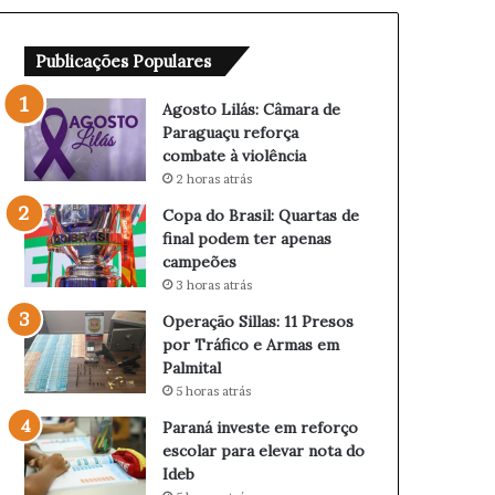
â
Q
m
u
Publicações Populares
a
a
r
r
a
t
Agosto Lilás: Câmara de
d
a
Paraguaçu reforça
e
s
combate à violência
P
d
2 horas atrás
a
e
Copa do Brasil: Quartas de
r
f
final podem ter apenas
a
i
campeões
g
n
3 horas atrás
u
a
a
l
Operação Sillas: 11 Presos
ç
p
por Tráfico e Armas em
u
o
Palmital
r
d
5 horas atrás
e
e
Paraná investe em reforço
f
m
escolar para elevar nota do
o
t
Ideb
r
e