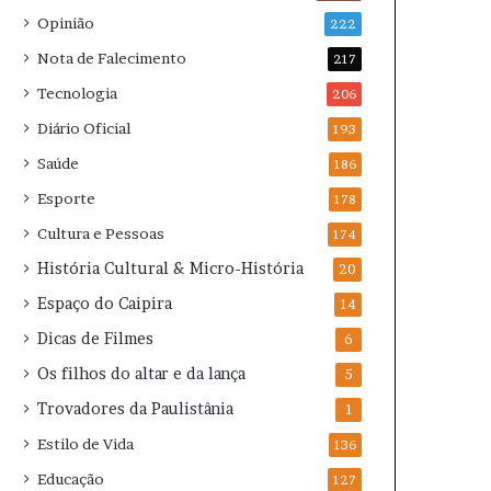
Opinião
222
Nota de Falecimento
217
Tecnologia
206
Diário Oficial
193
Saúde
186
Esporte
178
Cultura e Pessoas
174
História Cultural & Micro-História
20
Espaço do Caipira
14
Dicas de Filmes
6
Os filhos do altar e da lança
5
Trovadores da Paulistânia
1
Estilo de Vida
136
Educação
127