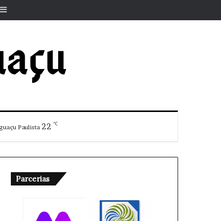
r
rtigo aleatório
Barra Lateral
℃
22
guaçu Paulista
Parcerias