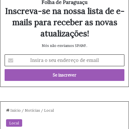
Folha de Paraguaçu
Inscreva-se na nossa lista de e-
mails para receber as novas
atualizações!
Nós não enviamos SPAM!.
I
n
s
i
r
a
o
s
e
u
e
n