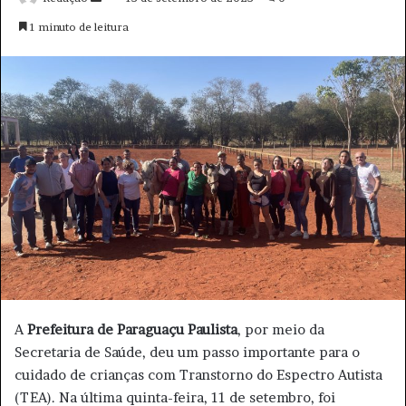
a
1 minuto de leitura
n
d
e
u
m
e
-
m
a
i
l
A
Prefeitura de Paraguaçu Paulista
, por meio da
Secretaria de Saúde, deu um passo importante para o
cuidado de crianças com Transtorno do Espectro Autista
(TEA). Na última quinta-feira, 11 de setembro, foi