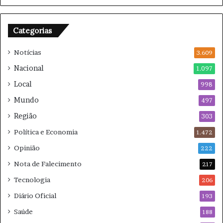
a
a
q
r
u
r
Categorias
i
e
a
i
Notícias
3.609
d
r
Nacional
1.097
o
a
r
e
Local
998
m
Mundo
497
2
0
Região
303
2
Política e Economia
1.472
6
Opinião
222
Nota de Falecimento
217
Tecnologia
206
Diário Oficial
193
Saúde
188