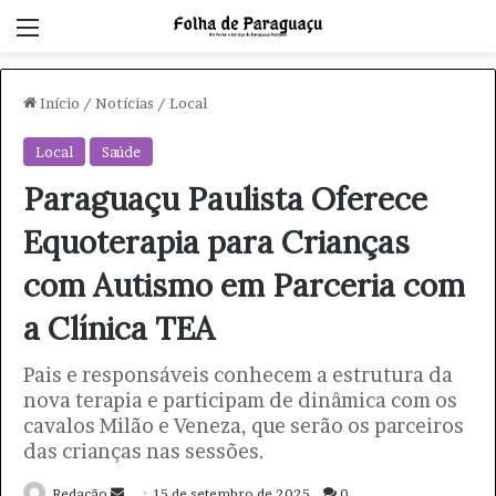
Menu
Início
/
Notícias
/
Local
Local
Saúde
Paraguaçu Paulista Oferece
Equoterapia para Crianças
com Autismo em Parceria com
a Clínica TEA
Pais e responsáveis conhecem a estrutura da
nova terapia e participam de dinâmica com os
cavalos Milão e Veneza, que serão os parceiros
das crianças nas sessões.
Redação
M
15 de setembro de 2025
0