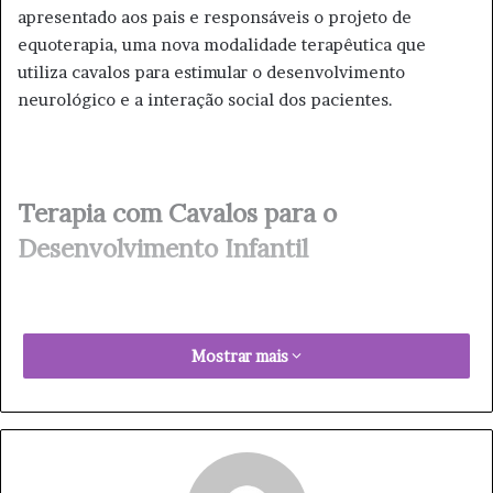
apresentado aos pais e responsáveis o projeto de
equoterapia, uma nova modalidade terapêutica que
utiliza cavalos para estimular o desenvolvimento
neurológico e a interação social dos pacientes.
Terapia com Cavalos para o
Desenvolvimento Infantil
O encontro, que aconteceu na Clínica TEA, contou com a
Mostrar mais
presença do secretário de saúde,
Egydio Tonini
Nogueira
, e da coordenadora da clínica,
Priscila Reis
. A
coordenadora explicou aos pais o funcionamento da
terapia, entregando os encaminhamentos médicos e um
termo de compromisso que detalha as normas para o