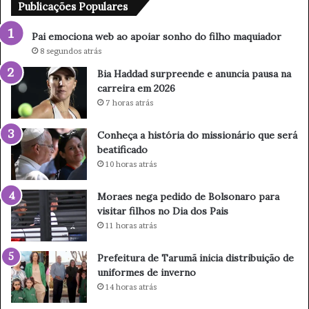
b
r
Publicações Populares
a
e
o
e
Pai emociona web ao apoiar sonho do filho maquiador
a
n
8 segundos atrás
p
d
Bia Haddad surpreende e anuncia pausa na
o
e
carreira em 2026
i
e
a
a
7 horas atrás
r
n
s
u
Conheça a história do missionário que será
o
n
beatificado
n
c
10 horas atrás
h
i
o
a
Moraes nega pedido de Bolsonaro para
d
p
visitar filhos no Dia dos Pais
o
a
11 horas atrás
f
u
i
s
Prefeitura de Tarumã inicia distribuição de
l
a
uniformes de inverno
h
n
14 horas atrás
o
a
m
c