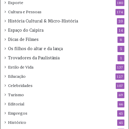
Esporte
180
Cultura e Pessoas
174
História Cultural & Micro-História
20
Espaço do Caipira
14
Dicas de Filmes
6
Os filhos do altar e da lança
5
Trovadores da Paulistânia
1
Estilo de Vida
137
Educação
127
Celebridades
107
Turismo
69
Editorial
66
Empregos
45
Histórico
45