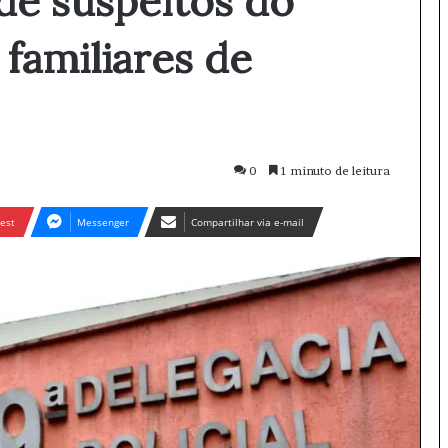
nde suspeitos do
familiares de
0
1 minuto de leitura
est
Messenger
Compartilhar via e-mail