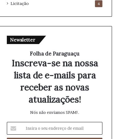
Licitação
4
Newsletter
Folha de Paraguaçu
Inscreva-se na nossa
lista de e-mails para
receber as novas
atualizações!
Nós não enviamos SPAM!.
I
n
s