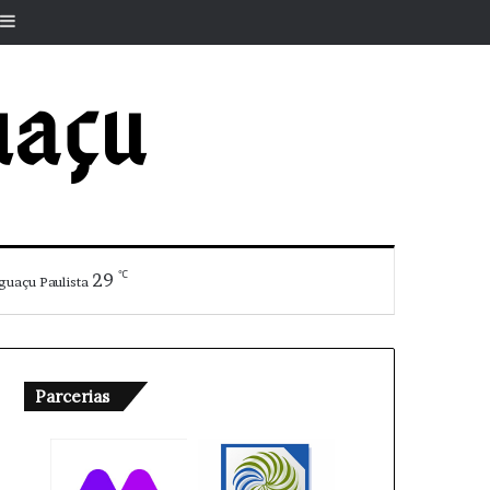
r
rtigo aleatório
Barra Lateral
℃
29
guaçu Paulista
Parcerias