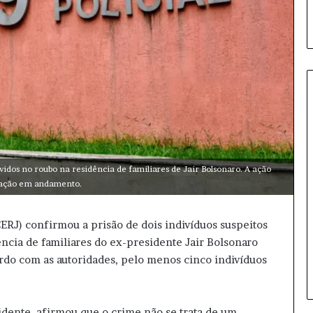
A
n
v
lvidos no roubo na residência de familiares de Jair Bolsonaro. A ação
i
igação em andamento.
s
a
p
PCERJ) confirmou a prisão de dois indivíduos suspeitos
7 horas atrás
r
ncia de familiares do ex-presidente Jair Bolsonaro
Anvisa proíbe venda de Ozempi
o
do com as autoridades, pelo menos cinco indivíduos
natural e lote de hormônio
í
b
e
v
idente, afirmou que o crime não se trata de um