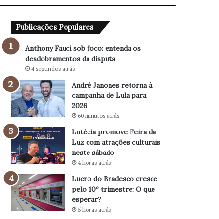
o
e
b
t
Publicações Populares
f
o
o
r
c
n
Anthony Fauci sob foco: entenda os
o
a
desdobramentos da disputa
:
à
4 segundos atrás
e
c
André Janones retorna à
n
a
campanha de Lula para
t
m
2026
e
p
60 minutos atrás
n
a
d
n
Lutécia promove Feira da
a
h
Luz com atrações culturais
o
a
neste sábado
s
d
4 horas atrás
d
e
Lucro do Bradesco cresce
e
L
pelo 10º trimestre: O que
s
u
esperar?
d
l
5 horas atrás
o
a