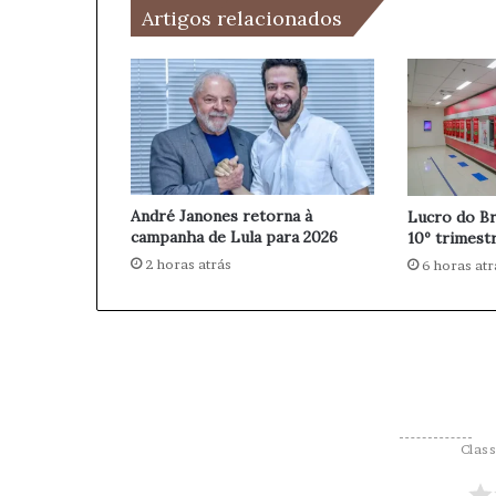
Artigos relacionados
l
í
t
i
c
a
s
o
b
André Janones retorna à
Lucro do Br
r
campanha de Lula para 2026
10º trimest
e
2 horas atrás
6 horas atr
D
r
o
g
a
s
:
C
Class
u
r