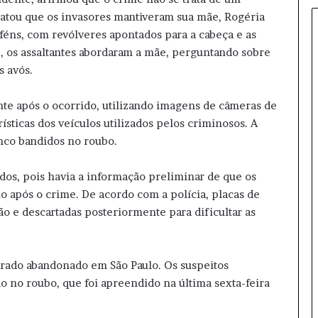
e
elatou que os invasores mantiveram sua mãe, Rogéria
n
féns, com revólveres apontados para a cabeça e as
d
, os assaltantes abordaram a mãe, perguntando sobre
a
s avós.
d
e
O
te após o ocorrido, utilizando imagens de câmeras de
z
rísticas dos veículos utilizados pelos criminosos. A
e
inco bandidos no roubo.
m
p
i
dos, pois havia a informação preliminar de que os
c
ho após o crime. De acordo com a polícia, placas de
n
ão e descartadas posteriormente para dificultar as
a
t
u
r
trado abandonado em São Paulo. Os suspeitos
a
o no roubo, que foi apreendido na última sexta-feira
l
e