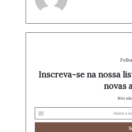
bsi
te
Folha
Inscreva-se na nossa lis
novas a
Nós não
I
n
s
i