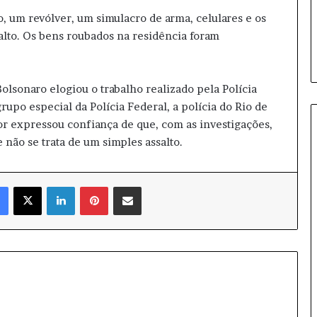
l
, um revólver, um simulacro de arma, celulares e os
o
t
salto. Os bens roubados na residência foram
e
d
e
olsonaro elogiou o trabalho realizado pela Polícia
h
upo especial da Polícia Federal, a polícia do Rio de
o
or expressou confiança de que, com as investigações,
r
m
 não se trata de um simples assalto.
ô
n
i
Facebook
X
Linkedin
Pinterest
Compartilhar via e-mail
o