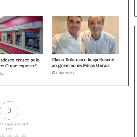
ç
a
d
a
R
e
s
i
d
Flávio Bolsonaro lança Roscoe
adesco cresce pelo
ê
ao governo de Minas Gerais
re: O que esperar?
n
1 dia atrás
ás
c
i
a
d
e
B
0
o
l
ificação do art
s
igo
o