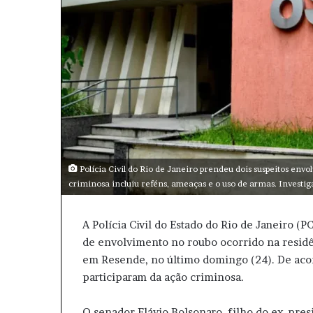
l
Polícia Civil do Rio de Janeiro prendeu dois suspeitos envo
criminosa incluiu reféns, ameaças e o uso de armas. Invest
A Polícia Civil do Estado do Rio de Janeiro (
de envolvimento no roubo ocorrido na residê
em Resende, no último domingo (24). De acor
participaram da ação criminosa.
O senador Flávio Bolsonaro, filho do ex-pres