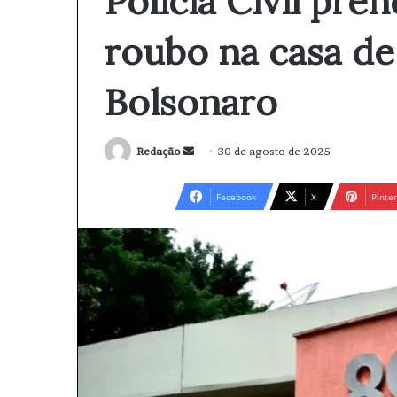
Polícia Civil pre
roubo na casa de 
Bolsonaro
Redação
M
30 de agosto de 2025
a
n
Facebook
X
Pinter
d
e
u
m
e
-
m
a
i