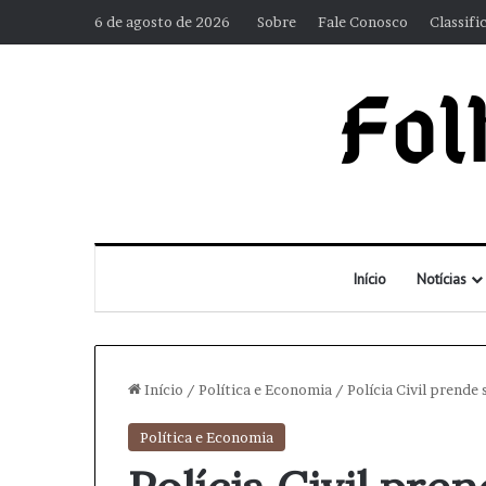
6 de agosto de 2026
Sobre
Fale Conosco
Classifi
Início
Notícias
Início
/
Política e Economia
/
Polícia Civil prende
Política e Economia