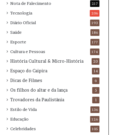
Nota de Falecimento
217
Tecnologia
206
Diário Oficial
193
Saúde
186
Esporte
177
Cultura e Pessoas
174
História Cultural & Micro-História
20
Espaço do Caipira
14
Dicas de Filmes
6
Os filhos do altar e da lança
5
Trovadores da Paulistânia
1
Estilo de Vida
136
Educação
126
Celebridades
105