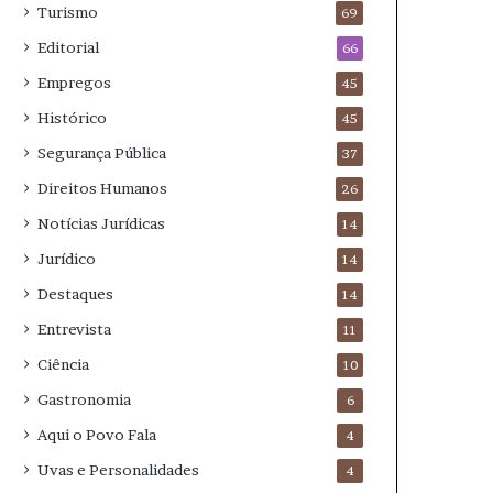
Turismo
69
Editorial
66
Empregos
45
Histórico
45
Segurança Pública
37
Direitos Humanos
26
Notícias Jurídicas
14
Jurídico
14
Destaques
14
Entrevista
11
Ciência
10
Gastronomia
6
Aqui o Povo Fala
4
Uvas e Personalidades
4