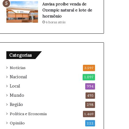
b
p
Anvisa proíbe venda de
r
a
Ozempic natural e lote de
a
r
hormônio
m
a
6 horas atrás
e
2
n
0
t
2
o
6
s
Categorias
d
a
Notícias
d
3.597
i
Nacional
1.097
s
Local
p
994
u
Mundo
495
t
Região
a
298
Política e Economia
1.469
Opinião
222