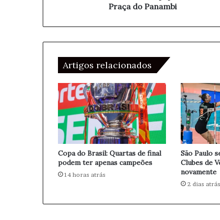
s
Praça do Panambi
e
u
e
b
m
s
a
t
i
i
l
Artigos relacionados
t
u
i
r
á
e
q
u
i
Copa do Brasil: Quartas de final
São Paulo s
p
podem ter apenas campeões
Clubes de V
a
novamente
14 horas atrás
m
2 dias atrá
e
n
t