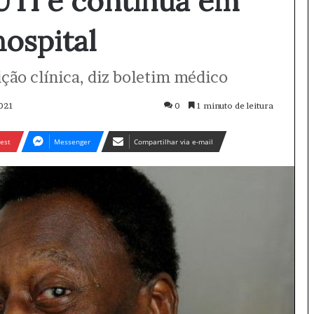
 UTI e continua em
ospital
ção clínica, diz boletim médico
021
0
1 minuto de leitura
est
Messenger
Compartilhar via e-mail