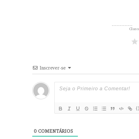
o
s
n
a
P
Class
r
a
ç
a
d
o
Inscrever-se
P
a
n
a
m
b
{
i
0
COMENTÁRIOS