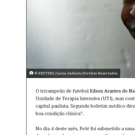
© REUTERS/Lucas Jackson/Direitos Reservados
O tricampeão de futebol
Edson Arantes do N
Unidade de Terapia Intensiva (UTI), mas cont
capital paulista. Segundo boletim médico divu
boa condição clínica”.
No dia 4 deste mês, Pelé foi submetido a uma