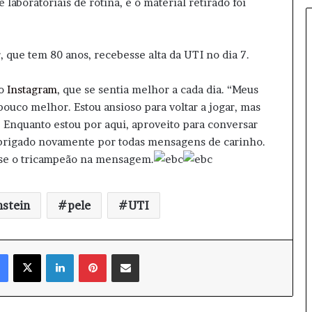
laboratoriais de rotina, e o material retirado foi
s
:
1
1
, que tem 80 anos, recebesse alta da UTI no dia 7.
P
r
lo
Instagram
, que se sentia melhor a cada dia. “Meus
e
ouco melhor. Estou ansioso para voltar a jogar, mas
s
 Enquanto estou por aqui, aproveito para conversar
o
Obrigado novamente por todas mensagens de carinho.
s
p
sse o tricampeão na mensagem.
o
r
T
nstein
pele
UTI
r
á
f
Facebook
X
Linkedin
Pinterest
Compartilhar via e-mail
i
c
o
e