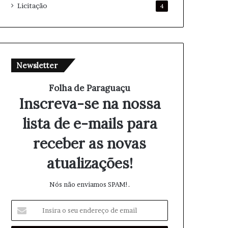
Licitação
4
Newsletter
Folha de Paraguaçu
Inscreva-se na nossa
lista de e-mails para
receber as novas
atualizações!
Nós não enviamos SPAM!.
I
n
s