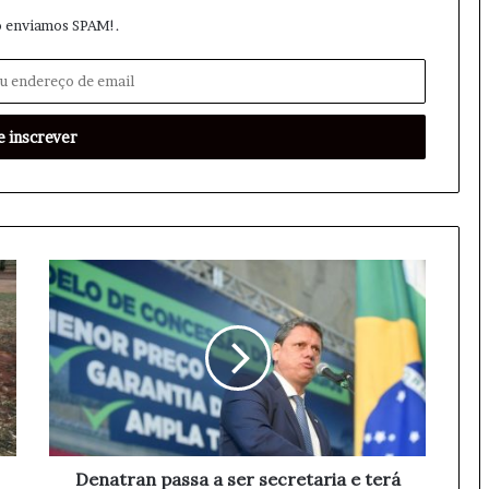
 enviamos SPAM!.
D
e
n
a
t
r
a
n
p
a
Denatran passa a ser secretaria e terá