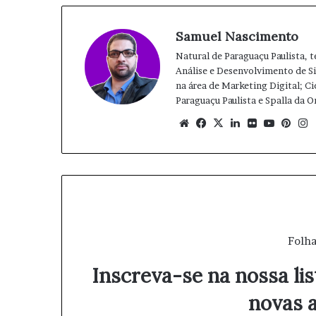
Samuel Nascimento
Natural de Paraguaçu Paulista, 
Análise e Desenvolvimento de 
na área de Marketing Digital; Ci
Paraguaçu Paulista e Spalla da 
We
Fa
X
Lin
Fli
Yo
Pin
bsi
ce
ke
ckr
uT
ter
te
bo
din
ub
est
ok
e
Folha
Inscreva-se na nossa lis
novas a