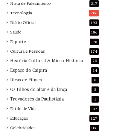
Nota de Falecimento
217
Tecnologia
206
Diário Oficial
193
Saúde
186
Esporte
178
Cultura e Pessoas
174
História Cultural & Micro-História
20
Espaço do Caipira
14
Dicas de Filmes
6
Os filhos do altar e da lança
5
Trovadores da Paulistânia
1
Estilo de Vida
137
Educação
127
Celebridades
106