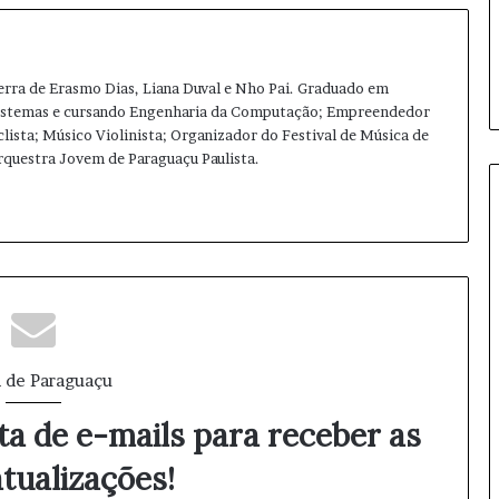
A
r
m
a
terra de Erasmo Dias, Liana Duval e Nho Pai. Graduado em
s
Sistemas e cursando Engenharia da Computação; Empreendedor
e
clista; Músico Violinista; Organizador do Festival de Música de
m
Orquestra Jovem de Paraguaçu Paulista.
P
Ins
a
l
tag
m
ra
i
m
t
a
l
 de Paraguaçu
ta de e-mails para receber as
tualizações!