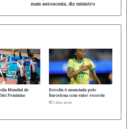
s
mais autonomia, diz ministro
s
a
a
s
e
r
s
e
c
r
e
t
a
r
edia Mundial de
Kerolin é anunciada pelo
i
ôlei Feminino
Barcelona com valor recorde
a
3 dias atrás
e
s
t
e
r