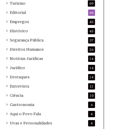
Turismo
69
Editorial
66
Empregos
45
Histórico
45
Segurança Pública
37
Direitos Humanos
26
Notícias Jurídicas
14
Jurídico
14
Destaques
14
Entrevista
11
Ciência
10
Gastronomia
6
Aqui o Povo Fala
4
Uvas e Personalidades
4