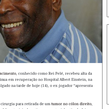
O
p
e
r
a
ç
ascimento
, conhecido como Rei Pelé, recebeu alta da
ã
inua em recuperação no Hospital Albert Einstein, na
15 horas atrás
o
Operação Sillas: 11 Presos por
lgado na tarde de hoje (14), o ex-jogador “apresenta
S
Tráfico e Armas em Palmital
i
l
l
 cirurgia para retirada de um
tumor no cólon direito
,
a