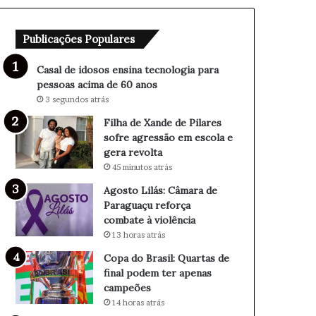
e
e
n
P
Publicações Populares
s
i
i
l
n
a
Casal de idosos ensina tecnologia para
a
r
pessoas acima de 60 anos
t
e
3 segundos atrás
e
s
Filha de Xande de Pilares
c
s
sofre agressão em escola e
n
o
gera revolta
o
f
45 minutos atrás
l
r
o
e
Agosto Lilás: Câmara de
g
a
Paraguaçu reforça
i
g
combate à violência
a
r
13 horas atrás
p
e
Copa do Brasil: Quartas de
a
s
final podem ter apenas
r
s
campeões
a
ã
14 horas atrás
p
o