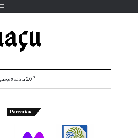
r
rtigo aleatório
Barra Lateral
℃
20
guaçu Paulista
Parcerias