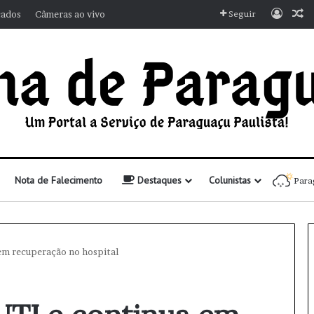
Entra
A
cados
Câmeras ao vivo
Seguir
Nota de Falecimento
Destaques
Colunistas
Para
 em recuperação no hospital