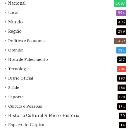
Nacional
1.097
a
a
m
l
Local
994
p
m
Mundo
495
e
i
õ
t
Região
299
e
a
Política e Economia
1.469
s
l
Opinião
222
Nota de Falecimento
217
Tecnologia
206
Diário Oficial
193
Saúde
186
Esporte
178
Cultura e Pessoas
174
História Cultural & Micro-História
20
Espaço do Caipira
14