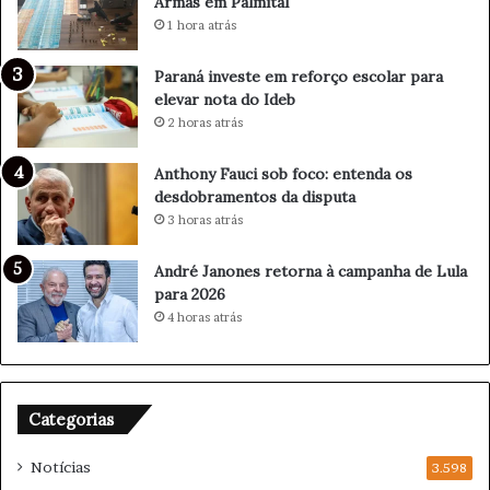
Armas em Palmital
d
s
e
o
1 hora atrás
f
s
i
p
Paraná investe em reforço escolar para
n
o
elevar nota do Ideb
a
r
2 horas atrás
l
T
p
r
Anthony Fauci sob foco: entenda os
o
á
desdobramentos da disputa
d
f
3 horas atrás
e
i
m
c
André Janones retorna à campanha de Lula
t
o
para 2026
e
e
4 horas atrás
r
A
a
r
p
m
e
a
n
s
Categorias
a
e
s
m
Notícias
3.598
c
P