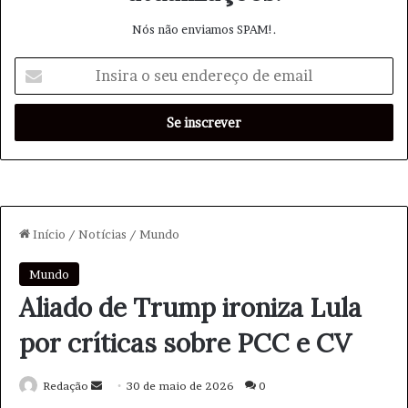
Nós não enviamos SPAM!.
I
n
s
i
r
a
o
s
e
u
e
n
d
e
r
e
ç
o