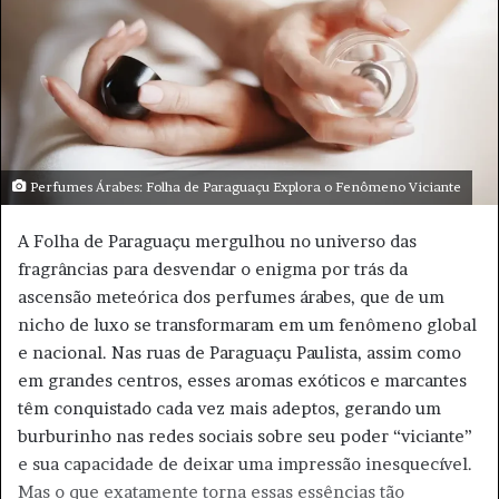
e
-
m
a
i
l
Perfumes Árabes: Folha de Paraguaçu Explora o Fenômeno Viciante
A Folha de Paraguaçu mergulhou no universo das
fragrâncias para desvendar o enigma por trás da
ascensão meteórica dos perfumes árabes, que de um
nicho de luxo se transformaram em um fenômeno global
e nacional. Nas ruas de Paraguaçu Paulista, assim como
em grandes centros, esses aromas exóticos e marcantes
têm conquistado cada vez mais adeptos, gerando um
burburinho nas redes sociais sobre seu poder “viciante”
e sua capacidade de deixar uma impressão inesquecível.
Mas o que exatamente torna essas essências tão