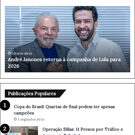
C
O
o
p
p
e
a
r
d
a
o
ç
B
ã
r
o
48 minutos atrás
Copa do Brasil: Quartas de final podem ter apenas
a
S
campeões
s
i
i
l
l
l
:
a
Q
s
Publicações Populares
u
:
a
1
Copa do Brasil: Quartas de final podem ter apenas
r
1
campeões
t
P
5 segundos atrás
a
r
Operação Sillas: 11 Presos por Tráfico e
s
e