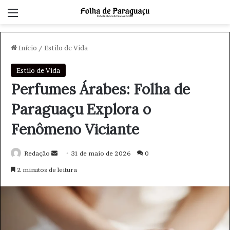
Menu
Início
/
Estilo de Vida
Estilo de Vida
Perfumes Árabes: Folha de
Paraguaçu Explora o
Fenômeno Viciante
Redação
M
31 de maio de 2026
0
a
2 minutos de leitura
n
d
e
u
m