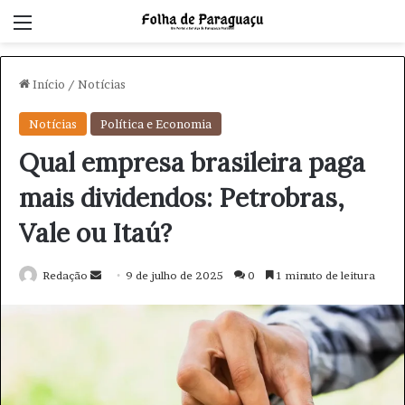
Menu
Início
/
Notícias
Notícias
Política e Economia
Qual empresa brasileira paga
mais dividendos: Petrobras,
Vale ou Itaú?
Redação
M
9 de julho de 2025
0
1 minuto de leitura
a
n
d
e
u