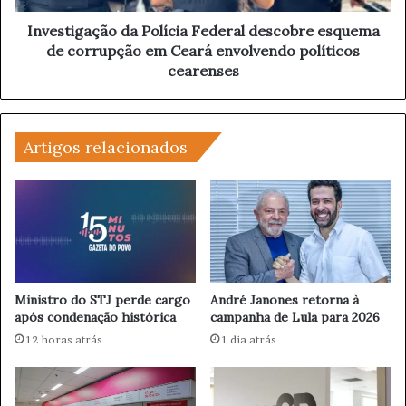
l
a
C
ç
Investigação da Polícia Federal descobre esquema
a
ã
de corrupção em Ceará envolvendo políticos
n
o
cearenses
d
d
i
a
d
P
a
o
Artigos relacionados
t
l
o
í
a
c
o
i
C
a
a
F
r
e
g
d
Ministro do STJ perde cargo
André Janones retorna à
o
e
após condenação histórica
campanha de Lula para 2026
d
r
12 horas atrás
1 dia atrás
e
a
P
l
r
d