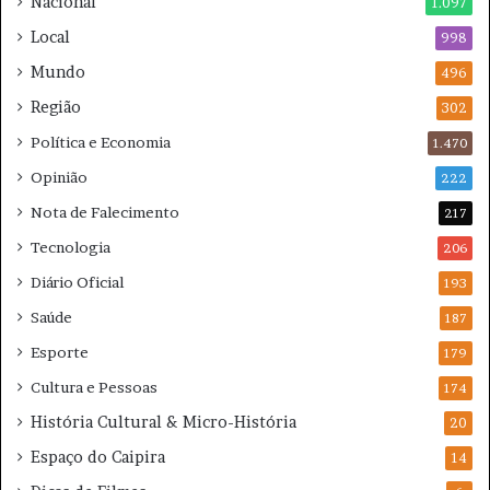
Nacional
1.097
F
T
Local
l
998
e
u
m
Mundo
496
m
p
Região
i
e
302
n
s
Política e Economia
1.470
e
t
n
a
Opinião
222
s
d
Nota de Falecimento
217
e
e
Tecnologia
206
Diário Oficial
193
Saúde
187
Esporte
179
Cultura e Pessoas
174
História Cultural & Micro-História
20
Espaço do Caipira
14