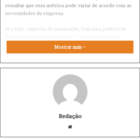
ressaltar que essa métrica pode variar de acordo com as
necessidades da empresa.
Já a Vale, empresa de mineração, tem uma política de
dividendos mais conservadora. A empresa tem uma
média de distribuição anual de cerca de 2,5%. Embora
Mostrar mais
seja inferior à da Petrobras, a Vale é uma empresa que
tem uma história de stabilité e rentabilidade.
Por outro lado, a Itaú, empresa de serviços financeiros, é
uma das mais rentáveis do país. A empresa tem uma
média de distribuição anual de cerca de 6%. Isso significa
que, em termos de dividendos, a Itaú é a empresa que
paga mais.
Redação
Agora, se você tiver R$ 10 mil a investir, quantos
We
dividendos você poderia receber? Com a Petrobras, você
bsi
poderia receber cerca de R$ 450 por ano. Com a Vale,