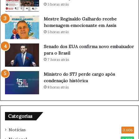
5 horas atrás
a
i
d
l
Mestre Reginaldo Galhardo recebe
i
P
homenagem emocionante em Assis
a
r
5 horas atrás
c
e
l
v
á
i
Senado dos EUA confirma novo embaixador
s
n
para o Brasil
s
e
7 horas atrás
i
R
c
e
Ministro do STJ perde cargo após
o
g
condenação histórica
B
i
8 horas atrás
o
ã
t
o
a
C
f
o
Categorias
o
n
g
t
Notícias
o
3.606
r
x
a