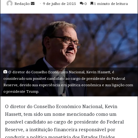
e
e
m
a
i
l