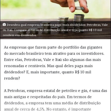
m
e
-
m
a
Descubra qual empresa brasileira paga mais dividendos: Petrobras, Vale
i
ou Itaú. Compare as taxas de distribuição anual e veja quanto R$ 10 mil
rendem em dividendos.
l
As empresas que fazem parte do portfólio das gigantes
do mercado brasileiro tem atrativo para os investidores.
Entre elas, Petrobras, Vale e Itaú são algumas das mais
renomadas e rentáveis. Mas qual deles paga mais
dividendos? E, mais importante, quanto R$ 10 mil
rendem?
A Petrobras, empresa estatal de petróleo e gás, é uma das
mais antigas e respeitadas do país. Em termos de
dividendos, a empresa tem uma média de distribuição
anual de cerca de 4,5%. No entanto, é importante