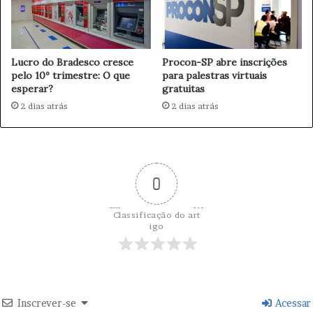
e
e
s
s
i
c
d
o
e
Lucro do Bradesco cresce
Procon-SP abre inscrições
b
pelo 10º trimestre: O que
para palestras virtuais
n
r
esperar?
gratuitas
t
e
e
e
2 dias atrás
2 dias atrás
d
s
o
q
F
u
e
e
d
m
0
e
a
r
d
Classificação do art
a
e
igo
l
c
R
o
e
r
s
r
e
u
Inscrever-se
Acessar
r
p