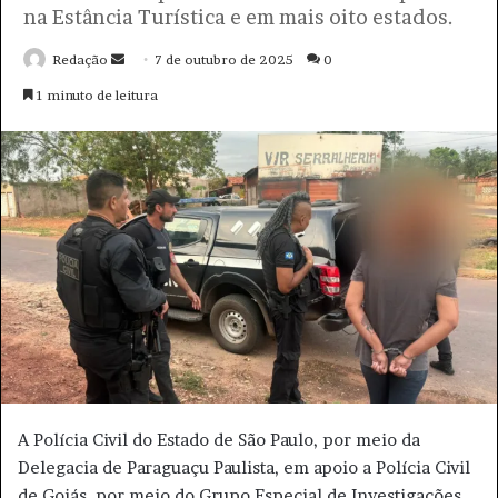
na Estância Turística e em mais oito estados.
Redação
M
7 de outubro de 2025
0
a
1 minuto de leitura
n
d
e
u
m
e
-
m
a
i
l
A Polícia Civil do Estado de São Paulo, por meio da
Delegacia de Paraguaçu Paulista, em apoio a Polícia Civil
de Goiás, por meio do Grupo Especial de Investigações