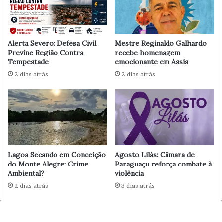
a
5
Diversos objetos de interesse da investigação foram
b
E
apreendidos e encaminhados à Delegacia de Polícia de
o
O
Paraguaçu Paulista.
r
R
Alerta Severo: Defesa Civil
Mestre Reginaldo Galhardo
a
E
Previne Região Contra
recebe homenagem
ç
Tempestade
emocionante em Assis
C
Os investigados responderão por estelionato qualificado
ã
O
2 dias atrás
2 dias atrás
pela fraude eletrônica (art. 171, § 2º-A do Código Penal),
o
N
associação criminosa (art. 288 do Código Penal) e
d
H
lavagem de dinheiro (Lei nº 9.613/98).
o
E
s
C
v
I
o
M
t
E
Lagoa Secando em Conceição
Agosto Lilás: Câmara de
o
N
do Monte Alegre: Crime
Paraguaçu reforça combate à
s
T
Ambiental?
violência
,
O
d
2 dias atrás
3 dias atrás
D
i
O
z
V
B
Í