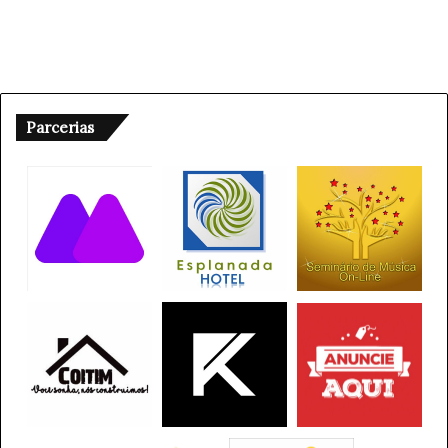
N
Operação Agrofraude
C
I
paraguaçu paulista
Polícia Civil de Goiás
A
S
Tráfico de Grãos
O
Parcerias
C
I
A
L