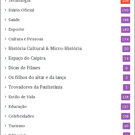
Tecnologia
206
Diário Oficial
193
Saúde
188
Esporte
180
Cultura e Pessoas
174
História Cultural & Micro-História
20
Espaço do Caipira
14
Dicas de Filmes
6
Os filhos do altar e da lança
5
Trovadores da Paulistânia
1
Estilo de Vida
138
Educação
127
Celebridades
108
Turismo
69