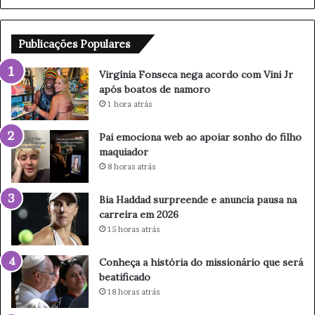
s
w
e
e
c
b
Publicações Populares
a
a
n
o
Virgínia Fonseca nega acordo com Vini Jr
e
a
após boatos de namoro
g
p
1 hora atrás
a
o
a
i
Pai emociona web ao apoiar sonho do filho
c
a
maquiador
o
r
8 horas atrás
r
s
d
o
Bia Haddad surpreende e anuncia pausa na
o
n
carreira em 2026
c
h
15 horas atrás
o
o
m
d
V
o
Conheça a história do missionário que será
i
f
beatificado
n
i
18 horas atrás
i
l