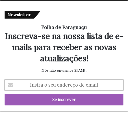
Newsletter
Folha de Paraguaçu
Inscreva-se na nossa lista de e-
mails para receber as novas
atualizações!
Nós não enviamos SPAM!.
I
n
s
i
r
a
o
s