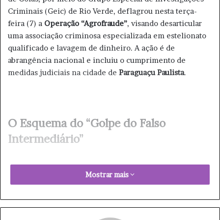
Criminais (Geic) de Rio Verde, deflagrou nesta terça-
feira (7) a
Operação “Agrofraude”
, visando desarticular
uma associação criminosa especializada em estelionato
qualificado e lavagem de dinheiro. A ação é de
abrangência nacional e incluiu o cumprimento de
medidas judiciais na cidade de
Paraguaçu Paulista
.
O Esquema do “Golpe do Falso
Intermediário”
Mostrar mais
O foco da investigação é o chamado
“golpe do falso
intermediário”
, aplicado em negociações de grãos de
milho.