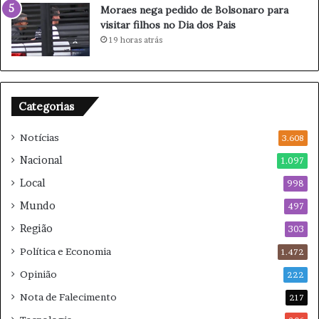
J
h
Moraes nega pedido de Bolsonaro para
r
o
visitar filhos no Dia dos Pais
a
m
19 horas atrás
p
a
ó
q
s
u
b
i
Categorias
o
a
a
d
Notícias
t
3.608
o
o
r
Nacional
1.097
s
Local
d
998
e
Mundo
497
n
Região
a
303
m
Política e Economia
1.472
o
r
Opinião
222
o
Nota de Falecimento
217