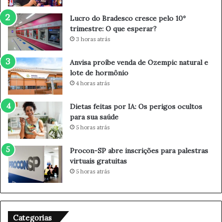
a
s
d
c
Lucro do Bradesco cresce pelo 10º
a
e
trimestre: O que esperar?
L
p
3 horas atrás
u
e
z
l
Anvisa proíbe venda de Ozempic natural e
c
o
lote de hormônio
o
1
4 horas atrás
m
0
a
º
t
t
Dietas feitas por IA: Os perigos ocultos
r
r
para sua saúde
a
i
5 horas atrás
ç
m
õ
e
Procon-SP abre inscrições para palestras
e
s
virtuais gratuitas
s
t
5 horas atrás
c
r
u
e
l
:
t
O
Categorias
u
q