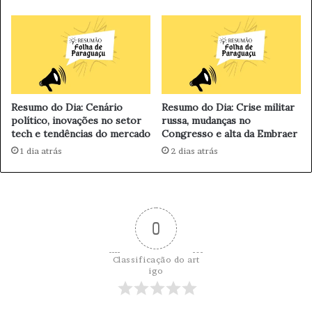
n
t
e
N
o
m
e
Resumo do Dia: Cenário
Resumo do Dia: Crise militar
a
político, inovações no setor
russa, mudanças no
ç
tech e tendências do mercado
Congresso e alta da Embraer
ã
1 dia atrás
2 dias atrás
o
d
e
A
p
0
r
o
v
Classificação do art
a
igo
d
o