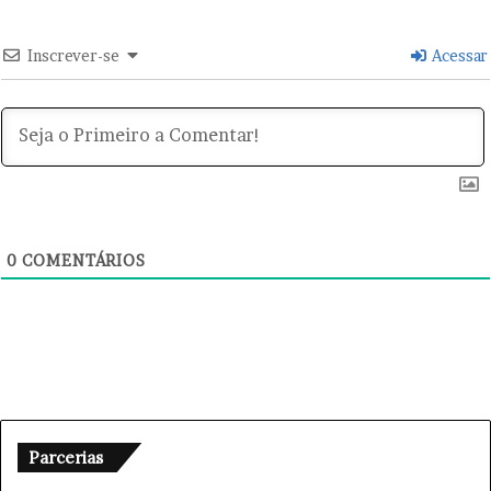
s
Inscrever-se
Acessar
0
COMENTÁRIOS
Parcerias