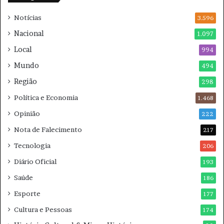
r
u
Notícias
a
3.596
e
i
e
Nacional
1.097
s
s
Local
n
994
p
e
e
Mundo
494
s
r
Região
t
a
298
e
r
Política e Economia
1.468
s
?
á
Opinião
222
b
Nota de Falecimento
217
a
d
Tecnologia
206
o
Diário Oficial
193
Saúde
186
Esporte
177
Cultura e Pessoas
174