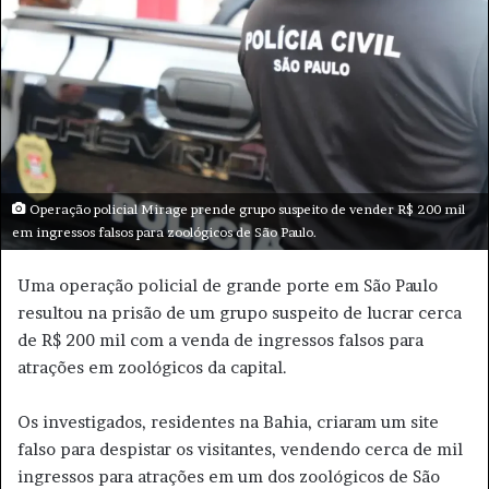
u
m
e
-
m
a
i
l
Operação policial Mirage prende grupo suspeito de vender R$ 200 mil
em ingressos falsos para zoológicos de São Paulo.
Uma operação policial de grande porte em São Paulo
resultou na prisão de um grupo suspeito de lucrar cerca
de R$ 200 mil com a venda de ingressos falsos para
atrações em zoológicos da capital.
Os investigados, residentes na Bahia, criaram um site
falso para despistar os visitantes, vendendo cerca de mil
ingressos para atrações em um dos zoológicos de São