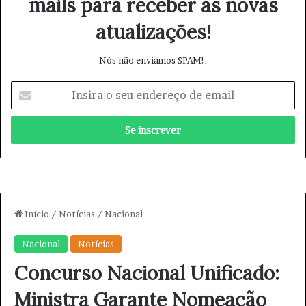
mails para receber as novas
atualizações!
Nós não enviamos SPAM!.
I
n
s
i
r
a
o
s
e
u
e
n
d
e
r
e