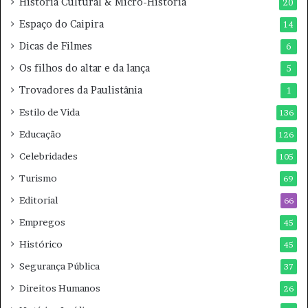
História Cultural & Micro-História
20
Espaço do Caipira
14
Dicas de Filmes
6
Os filhos do altar e da lança
5
Trovadores da Paulistânia
1
Estilo de Vida
136
Educação
126
Celebridades
105
Turismo
69
Editorial
66
Empregos
45
Histórico
45
Segurança Pública
37
Direitos Humanos
26