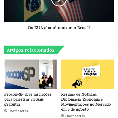
n
a
i
b
f
a
i
n
c
d
Os EUA abandonaram o Brasil?
a
o
d
n
o
a
:
Artigos relacionados
r
M
a
i
m
n
o
i
B
s
r
t
a
r
s
a
i
Procon-SP abre inscrições
Resumo de Notícias:
G
para palestras virtuais
Diplomacia, Economia e
l
gratuitas
Movimentações no Mercado
a
?
em 6 de Agosto
r
5 horas atrás
a
7 horas atrás