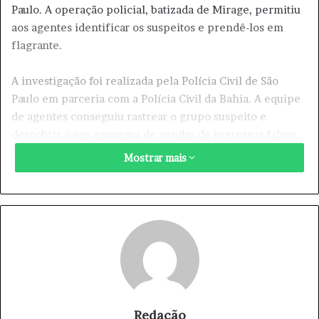
Paulo. A operação policial, batizada de Mirage, permitiu
aos agentes identificar os suspeitos e prendê-los em
flagrante.
A investigação foi realizada pela Polícia Civil de São
Paulo em parceria com a Polícia Civil da Bahia. A equipe
de agentes conseguiu rastrear o grupo suspeito e
descobrir o seu esquema de vendas de ingressos falsos.
Mostrar mais
Com a prisão do grupo, os zoológicos de São Paulo
podem agora respirar aliviados, pois a venda de
ingressos falsos não afetará mais as suas atrações. Além
disso, a operação Mirage serve como um alerta
importante para os visitantes, incentivando-os a comprar
ingressos apenas nas fontes oficiais dos zoológicos.
A imagem da prisão do grupo suspeito foi compartilhada
nas redes sociais, mostrando a determinação da Polícia
Redação