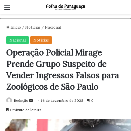
Menu
Início
/
Notícias
/
Nacional
Nacional
Notícias
Operação Policial Mirage
Prende Grupo Suspeito de
Vender Ingressos Falsos para
Zoológicos de São Paulo
Redação
M
16 de dezembro de 2025
0
a
1 minuto de leitura
n
d
e