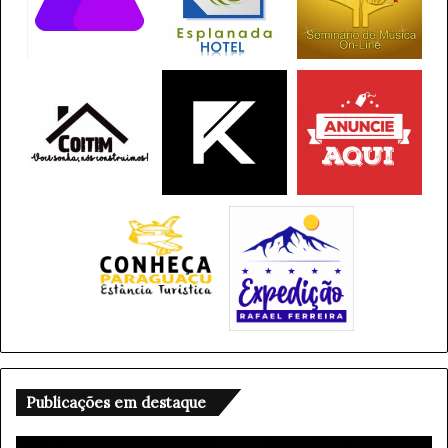
Publicações em destaque
C
M