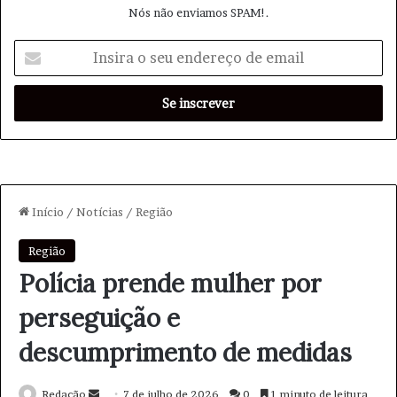
Nós não enviamos SPAM!.
I
n
s
i
r
a
o
s
e
u
e
n
d
e
r
e
ç
o
d