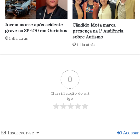
i
é
m
m
e
s
Jovem morre após acidente
Cândido Mota marca
n
o
grave na SP-270 em Ourinhos
presença na 1ª Audiência
t
n
sobre Autismo
o
1 dia atrás
h
1 dia atrás
d
o
e
d
m
o
e
t
d
e
0
i
t
d
r
a
a
Classificação do art
s
v
igo
i
v
o
Inscrever-se
Acessar