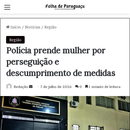
Menu
Início
/
Notícias
/
Região
Região
Polícia prende mulher por
perseguição e
descumprimento de medidas
Redação
M
7 de julho de 2026
0
1 minuto de leitura
a
n
d
e
u
m