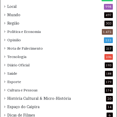
c
s
Local
a
998
n
d
o
Mundo
497
o
D
Região
i
303
a
Política e Economia
1.472
d
o
Opinião
222
s
Nota de Falecimento
217
P
a
Tecnologia
206
i
Diário Oficial
193
s
Saúde
188
Esporte
179
Cultura e Pessoas
174
História Cultural & Micro-História
20
Espaço do Caipira
14
Dicas de Filmes
6