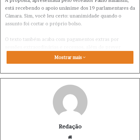
A proposta, apresentada pelo vereador Paulo Balansin,
está recebendo o apoio unânime dos 19 parlamentares da
Câmara. Sim, você leu certo: unanimidade quando o
assunto foi cortar o próprio bolso.
O texto também acaba com pagamentos extras por
sessões extraordinárias e recessos, além de prever
desconto diário para faltas injustificadas nas sessões
Mostrar mais
ordinárias. A regra vale até para suplentes que ficarem
mais de 30 dias no cargo.
Enquanto em várias
cidades
vereadores brigam por
aumento, auxílio disso, auxílio daquilo e benefícios
“essenciais” para sobreviver à dura rotina do ar-
condicionado, em Ponta Grossa a moda agora parece ser
o “vereador CLT premium”.
Redação
Nas redes sociais, a proposta já começou a dividir
We