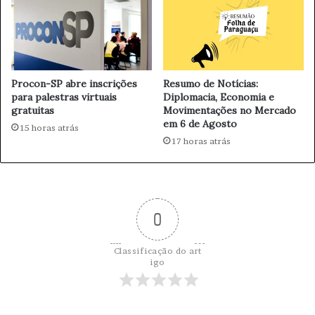
g
U
i
m
a
N
p
o
a
v
Procon-SP abre inscrições
Resumo de Notícias:
r
o
para palestras virtuais
Diplomacia, Economia e
a
O
gratuitas
Movimentações no Mercado
d
l
em 6 de Agosto
15 horas atrás
e
h
17 horas atrás
f
a
e
r
s
p
a
a
r
0
a
a
P
Classificação do art
igo
r
o
t
e