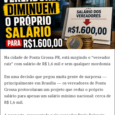
u
m
e
-
m
a
i
l
Na cidade de Ponta Grossa-PR, está surgindo o “vereador
raiz” com salário de R$ 1,6 mil e sem qualquer mordomia
Em uma decisão que pegou muita gente de surpresa —
principalmente em Brasília — os vereadores de Ponta
Grossa protocolaram um projeto que reduz o próprio
salário para apenas um salário mínimo nacional: cerca de
R$ 1,6 mil.