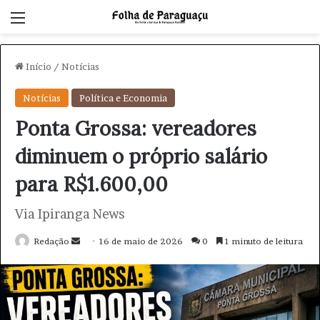
Menu
Início
/
Notícias
Notícias
Política e Economia
Ponta Grossa: vereadores
diminuem o próprio salário
para R$1.600,00
Via Ipiranga News
Redação
M
16 de maio de 2026
0
1 minuto de leitura
a
n
d
e