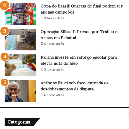
e
s
Copa do Brasil: Quartas de final podem ter
P
d
apenas campeões
a
e
3 horas atrás
r
f
a
i
Operação Sillas: 11 Presos por Tráfico e
g
n
Armas em Palmital
u
a
5 horas atrás
a
l
ç
p
u
o
Paraná investe em reforço escolar para
r
d
elevar nota do Ideb
e
e
5 horas atrás
f
m
o
t
Anthony Fauci sob foco: entenda os
r
e
desdobramentos da disputa
ç
r
6 horas atrás
a
a
c
p
o
e
m
n
Categorias
b
a
a
s