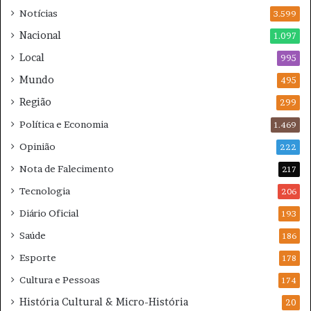
Notícias
t
3.599
c
e
a
Nacional
1.097
à
m
Local
v
995
p
i
e
Mundo
495
o
õ
Região
l
e
299
ê
s
Política e Economia
1.469
n
c
Opinião
222
i
Nota de Falecimento
217
a
Tecnologia
206
Diário Oficial
193
Saúde
186
Esporte
178
Cultura e Pessoas
174
História Cultural & Micro-História
20