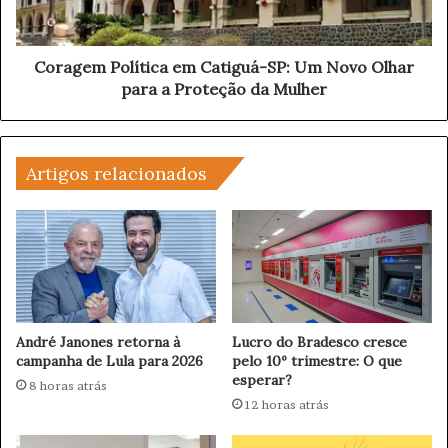
a
m
p
P
o
o
s
l
Coragem Política em Catiguá-SP: Um Novo Olhar
t
í
para a Proteção da Mulher
a
t
e
i
m
c
d
a
Artigos relacionados
r
e
o
m
n
C
e
a
s
t
e
i
t
g
e
u
André Janones retorna à
Lucro do Bradesco cresce
c
á
campanha de Lula para 2026
pelo 10º trimestre: O que
n
esperar?
-
8 horas atrás
o
S
12 horas atrás
l
P
o
: