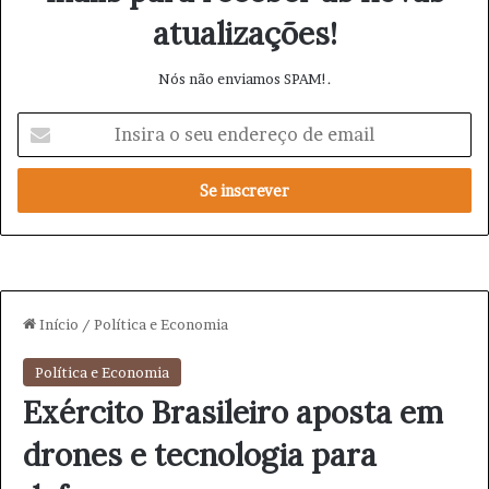
atualizações!
Nós não enviamos SPAM!.
I
n
s
i
r
a
o
s
e
u
e
n
d
e
r
e