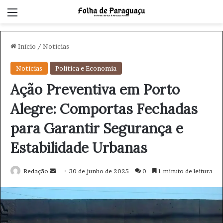
Menu
Início
/
Notícias
Notícias
Política e Economia
Ação Preventiva em Porto
Alegre: Comportas Fechadas
para Garantir Segurança e
Estabilidade Urbanas
Redação
M
30 de junho de 2025
0
1 minuto de leitura
a
n
d
e