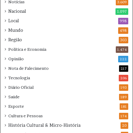
Notícias
L
3.609
S
Nacional
1.097
Local
998
Mundo
498
Região
303
Política e Economia
1.474
Opinião
222
Nota de Falecimento
217
Tecnologia
206
Diário Oficial
193
Saúde
189
Esporte
181
Cultura e Pessoas
174
História Cultural & Micro-História
20