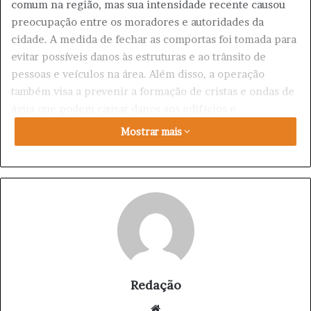
comum na região, mas sua intensidade recente causou
preocupação entre os moradores e autoridades da
cidade. A medida de fechar as comportas foi tomada para
evitar possíveis danos às estruturas e ao trânsito de
pessoas e veículos na área. Além disso, a operação
também visa a prevenir a formação de cristas e ondas de
água que podem causar danos aos edifícios e
infraestruturas da cidade.
Mostrar mais
A cidade de Porto Alegre tem experiência em lidar com
eventos de elevação do nível do Rio Guaíba, mas a
intensidade recente do fenômeno levou as autoridades a
tomar medidas mais preventivas para garantir a
segurança da cidade e seus moradores. A medida de
fechar as comportas é uma demonstração da importância
da prevenção e da proteção da cidade e seus moradores
em face de eventos naturais que podem causar danos e
Redação
riscos.
We