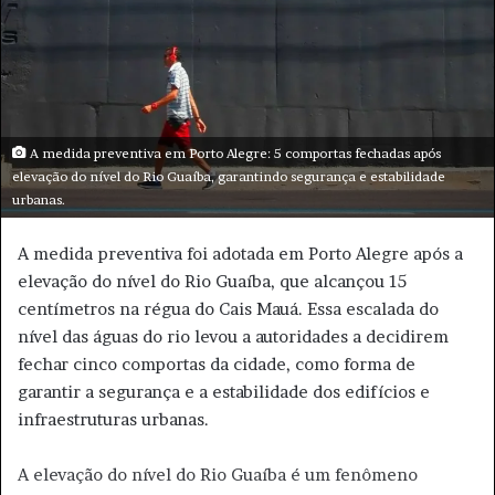
u
m
e
-
m
a
A medida preventiva em Porto Alegre: 5 comportas fechadas após
i
elevação do nível do Rio Guaíba, garantindo segurança e estabilidade
urbanas.
l
A medida preventiva foi adotada em Porto Alegre após a
elevação do nível do Rio Guaíba, que alcançou 15
centímetros na régua do Cais Mauá. Essa escalada do
nível das águas do rio levou a autoridades a decidirem
fechar cinco comportas da cidade, como forma de
garantir a segurança e a estabilidade dos edifícios e
infraestruturas urbanas.
A elevação do nível do Rio Guaíba é um fenômeno