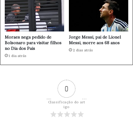
n
D
t
i
o
n
n
h
o
e
S
Moraes nega pedido de
Jorge Messi, pai de Lionel
i
e
Bolsonaro para visitar filhos
Messi, morre aos 68 anos
r
t
no Dia dos Pais
o
2 dias atrás
o
1 dia atrás
à
r
P
d
r
e
o
C
t
o
0
e
m
ç
b
ã
u
Classificação do art
o
s
igo
d
t
o
í
s
v
J
e