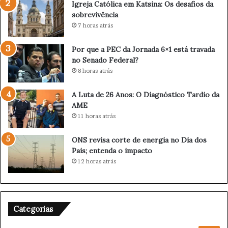
Igreja Católica em Katsina: Os desafios da
q
sobrevivência
u
7 horas atrás
i
s
Por que a PEC da Jornada 6×1 está travada
t
no Senado Federal?
a
8 horas atrás
e
t
a
A Luta de 26 Anos: O Diagnóstico Tardio da
p
AME
a
11 horas atrás
c
a
ONS revisa corte de energia no Dia dos
r
Pais; entenda o impacto
i
12 horas atrás
o
c
a
d
Categorias
a
S