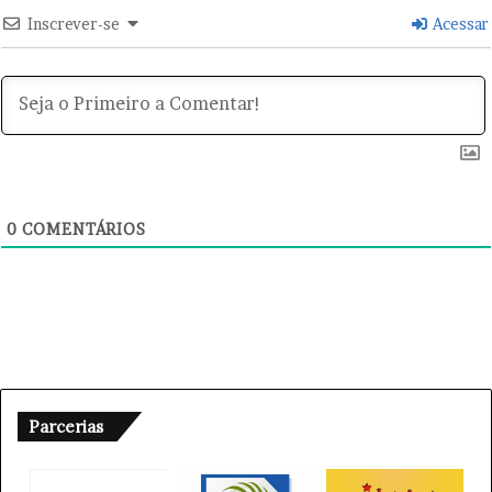
o
i
Inscrever-se
Acessar
g
s
a
B
d
r
o
a
r
s
e
i
s
l
e
i
0
COMENTÁRIOS
r
o
Parcerias