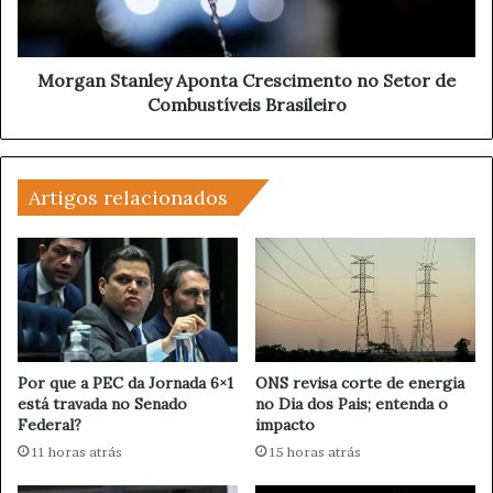
á
S
r
t
i
a
o
n
Morgan Stanley Aponta Crescimento no Setor de
d
l
Combustíveis Brasileiro
a
e
F
y
i
A
f
p
Artigos relacionados
a
o
p
n
o
t
r
a
P
C
r
r
i
e
o
s
Por que a PEC da Jornada 6×1
ONS revisa corte de energia
r
c
está travada no Senado
no Dia dos Pais; entenda o
i
Federal?
impacto
i
z
m
11 horas atrás
15 horas atrás
a
e
r