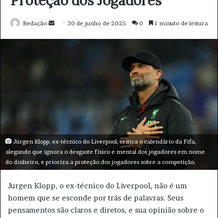
o
d
e
e
m
a
i
l