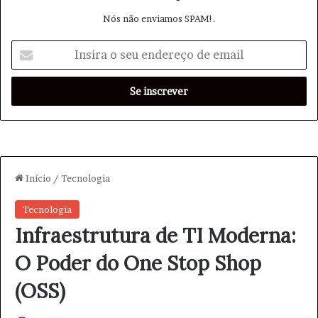
Nós não enviamos SPAM!.
I
n
s
i
r
a
o
s
e
u
e
n
d
e
r
e
ç
o
d