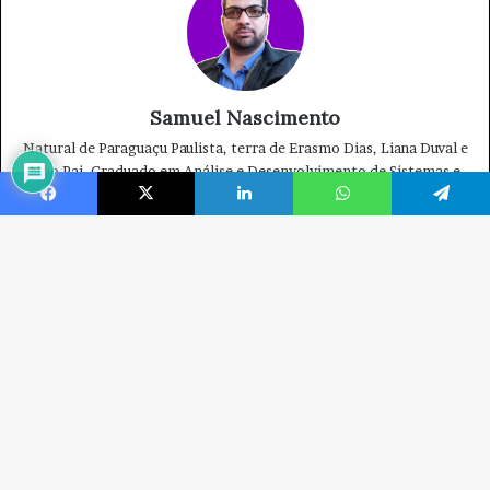
Facebook
X
Linkedin
WhatsApp
Telegram
B
V
a
t