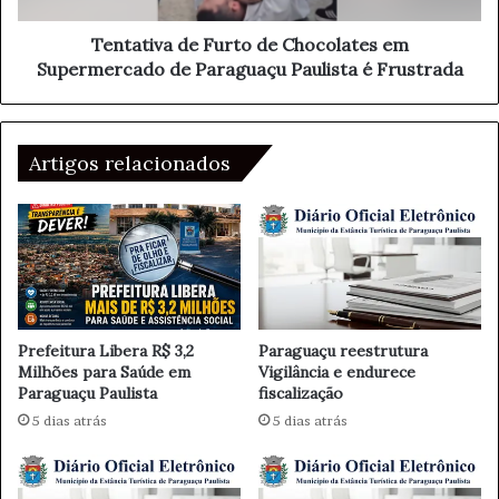
d
a
e
d
Tentativa de Furto de Chocolates em
r
e
Supermercado de Paraguaçu Paulista é Frustrada
n
F
a
u
:
r
O
t
Artigos relacionados
P
o
o
d
d
e
e
C
r
h
d
o
o
c
O
o
Prefeitura Libera R$ 3,2
Paraguaçu reestrutura
n
l
Milhões para Saúde em
Vigilância e endurece
e
Paraguaçu Paulista
fiscalização
a
S
t
5 dias atrás
5 dias atrás
t
e
o
s
p
e