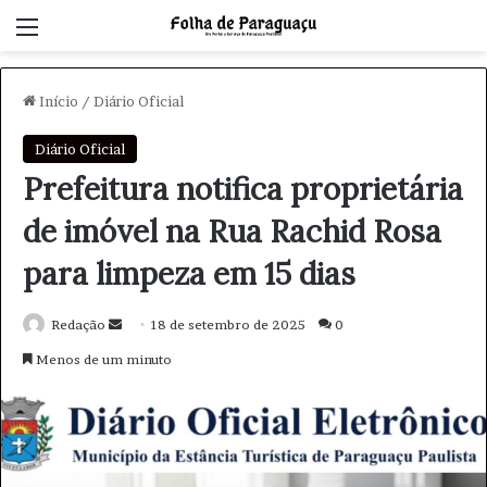
Menu
Início
/
Diário Oficial
Diário Oficial
Prefeitura notifica proprietária
de imóvel na Rua Rachid Rosa
para limpeza em 15 dias
Redação
M
18 de setembro de 2025
0
a
Menos de um minuto
n
d
e
u
m