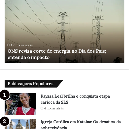
R
a
y
s
s
a
L
e
orte de energia no Dia dos Pais;
a
4 horas atrás
mpacto
Rayssa Leal bril
l
b
r
i
l
Publicações Populares
h
a
Rayssa Leal brilha e conquista etapa
e
carioca da SLS
c
4 horas atrás
o
n
Igreja Católica em Katsina: Os desafios da
q
sobrevivência